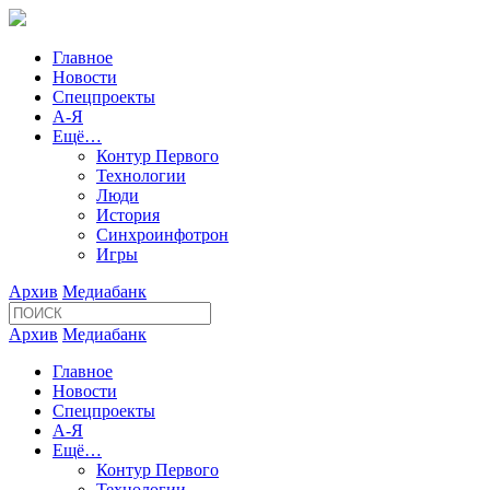
Главное
Новости
Спецпроекты
А-Я
Ещё…
Контур Первого
Технологии
Люди
История
Синхроинфотрон
Игры
Архив
Медиабанк
Архив
Медиабанк
Главное
Новости
Спецпроекты
А-Я
Ещё…
Контур Первого
Технологии