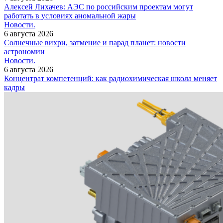
Алексей Лихачев: АЭС по российским проектам могут
работать в условиях аномальной жары
Новости.
6 августа 2026
Солнечные вихри, затмение и парад планет: новости
астрономии
Новости.
6 августа 2026
Концентрат компетенций: как радиохимическая школа меняет
кадры