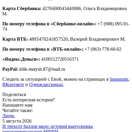
Карта Сбербанка:
4276 6000 4344 0086, Ольга Владимировна
М.
По номеру телефона в «Сбербанке-онлайн»:
+7 (988) 095-91-
74
Карта ВТБ:
4893 4702 4185 7520, Валерий Владимирович М.
По номеру телефона в «ВТБ-онлайн»:
+7 (963) 778-60-02
«Яндекс.Деньги»:
4100112720516371
PayPal:
lelik-matysh.87@mail.ru
Следить за ситуацией с Евой, можно на страницах в
Instagram
,
ВКонтакте
и
Одноклассниках
.
Поделиться
Есть интересная история?
Напишите нам
Читайте также:
Люди.
5 августа 2026
И трехсот баллов мало: история выпускника
предуниверситария МИФИ