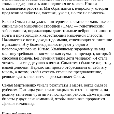
только сидит, ползать или подняться не может. Ножки
отказывались работать. Мы обратились к неврологу, которая
предложила таблетки, массажи, уколы, но это не помогло».
Как-то Ольга наткнулась в интернете на статью о мальчике со
спинальной мышечной атрофией (СМА) — ​генетическим
заболеванием, поражающим двигательные нейроны спинного
мозга и приводящим к нарастающей мышечной слабости.
Начинается с ног и доходит до мышц, отвечающих за глотание
и дыхание. Эту болезнь диагностируют у одного
новорожденного из 10 тыс. Улыбчивому, здоровому на вид
малышу требовалась космическая сумма на препарат, который
способен помочь. Без лечения такие дети умирают. «Я стала
читать — ​и сердце ушло в пятки. Симптомы были те же, что у
нашей девочки. Неделю мы просто отбрасывали от себя эту
мысль, а потом, чтобы отсеять страшное предположение,
решили сдать анализы», — ​рассказывает Ольга.
Семья Мартыненко узнала результаты 1 марта, когда была за
рубежом. Границы уже начали закрывать из-за пандемии, на
родину вылетели чуть ли не последним рейсом. Даже купили
билеты у двух авиакомпаний, чтобы наверняка прорваться.
Дальше начался ад.
Плохо набирает вес