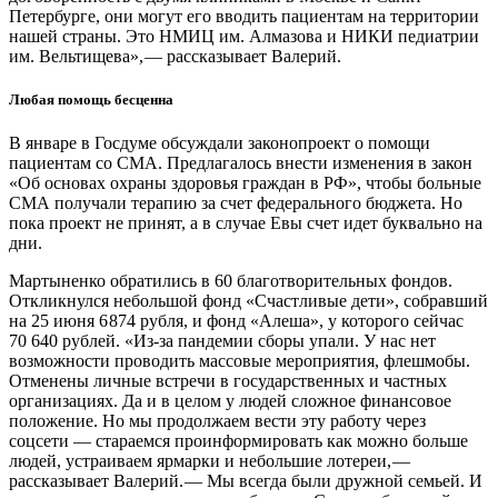
Петербурге, они могут его вводить пациентам на территории
нашей страны. Это НМИЦ им. Алмазова и НИКИ педиатрии
им. Вельтищева», — ​рассказывает Валерий.
Любая помощь бесценна
В январе в Госдуме обсуждали законопроект о помощи
пациентам со СМА. Предлагалось внести изменения в закон
«Об основах охраны здоровья граждан в РФ», чтобы больные
СМА получали терапию за счет федерального бюджета. Но
пока проект не принят, а в случае Евы счет идет буквально на
дни.
Мартыненко обратились в 60 благотворительных фондов.
Откликнулся небольшой фонд «Счастливые дети», собравший
на 25 июня 6 874 рубля, и фонд «Алеша», у которого сейчас
70 640 рублей. «Из-за пандемии сборы упали. У нас нет
возможности проводить массовые мероприятия, флешмобы.
Отменены личные встречи в государственных и частных
организациях. Да и в целом у людей сложное финансовое
положение. Но мы продолжаем вести эту работу через
соцсети — ​стараемся проинформировать как можно больше
людей, устраиваем ярмарки и небольшие лотереи, — ​
рассказывает Валерий. — ​Мы всегда были дружной семьей. И