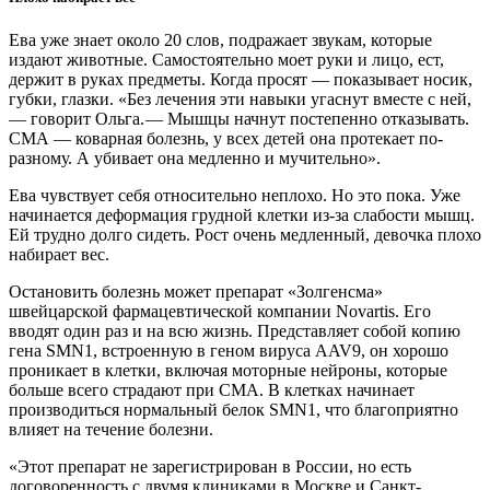
Ева уже знает около 20 слов, подражает звукам, которые
издают животные. Самостоятельно моет руки и лицо, ест,
держит в руках предметы. Когда просят — ​показывает носик,
губки, глазки. «Без лечения эти навыки угаснут вместе с ней,
— ​говорит Ольга. — ​Мышцы начнут постепенно отказывать.
СМА — ​коварная болезнь, у всех детей она протекает по-
разному. А убивает она медленно и мучительно».
Ева чувствует себя относительно неплохо. Но это пока. Уже
начинается деформация грудной клетки из-за слабости мышц.
Ей трудно долго сидеть. Рост очень медленный, девочка плохо
набирает вес.
Остановить болезнь может препарат «Золгенсма»
швейцарской фармацевтической компании Novartis. Его
вводят один раз и на всю жизнь. Представляет собой копию
гена SMN1, встроенную в геном вируса AAV9, он хорошо
проникает в клетки, включая моторные нейроны, которые
больше всего страдают при СМА. В клетках начинает
производиться нормальный белок SMN1, что благоприятно
влияет на течение болезни.
«Этот препарат не зарегистрирован в России, но есть
договоренность с двумя клиниками в Москве и Санкт-