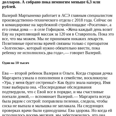
долларов. А собрано пока немногим меньше 6,3 млн
рублей.
Валерий Мартыненко работает в АСЭ главным специалистом
производственно-технического отдела с 2018 года. Сейчас он
в командировке на зарубежной стройплощадке «Росатома», а
его семья дома — ​в селе Гофицком. «Жена каждый день возит
Еву на укрепляющий массаж за 120 км в Ставрополь. Пока это
все, что мы можем. Мы не принимаем никаких лекарств.
Позитивные прогнозы врачей связаны только с препаратом
«Золгенсма», который нужно обязательно ввести, пока
ребенку не исполнилось два года», — говорит Валерий.
Один на 10 тысяч
Ева — ​второй ребенок Валерия и Ольги. Когда старшая дочка
Маргарита узнала о пополнении в семействе, воскликнула:
«Ура, у меня будет сестренка!» Как будто знала наперед. Имя
тоже выбирала она. «Послеродовые обследования
подтвердили, что с Евой все в порядке, и мы счастливые
поехали домой, — ​вспоминает Валерий. — ​Маргарита всегда
была рядом с сестрой: поправляла пеленки, следила, чтобы
соска не выпала и малышка не заплакала. На следующих
проверках врачи были единодушны: Ева здорова. Но когда ей
исполнилось восемь месяцев, мы забеспокоились, что она