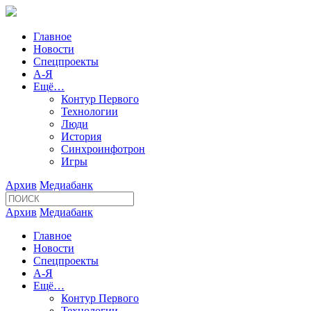
Главное
Новости
Спецпроекты
А-Я
Ещё…
Контур Первого
Технологии
Люди
История
Синхроинфотрон
Игры
Архив
Медиабанк
Архив
Медиабанк
Главное
Новости
Спецпроекты
А-Я
Ещё…
Контур Первого
Технологии