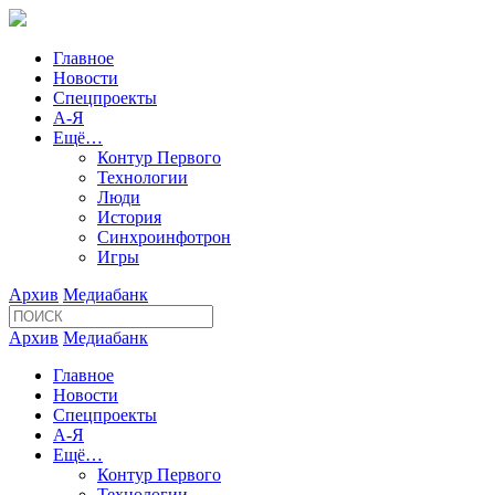
Главное
Новости
Спецпроекты
А-Я
Ещё…
Контур Первого
Технологии
Люди
История
Синхроинфотрон
Игры
Архив
Медиабанк
Архив
Медиабанк
Главное
Новости
Спецпроекты
А-Я
Ещё…
Контур Первого
Технологии