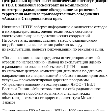
Центральный проектно-технологический институт (входит
в ТВЭЛ) заключил госконтракт на комплексное
инженерно-радиационное обследование загрязненной
территории бывшего производственного объединения
«Алмаз» в Ставропольском крае.
Инженеры ЦПТИ соберут информацию о количестве отходов
и их характеристиках, оценят техническое состояние
хвостохранилища и гидротехнических сооружений.
На основе этих данных сделают вывод о радиационном
воздействии при выполнении работ по выводу
из эксплуатации, вынесут рекомендации по рекультивации.
«Топливная компания определена интегратором атомной
отрасли по направлению «Вывод из эксплуатации ядерно
и радиационно опасных объектов». ЦПТИ — один
из ключевых центров компетенций дивизиона по данному
направлению со специализацией в области инжиниринговых
услуг»,— прокомментировал директор программы
«Управление выводом из эксплуатации ЯРОО» ТВЭЛ
Василий Тинин. «Мы готовы взять на себя радиационное
обследование подобных крупных и специфических
объектов»,— отметил гендиректор института Михаил
Тарасов.
Лермонтовское ПО «Алмаз» с 1951 по 1990 год вело добычу