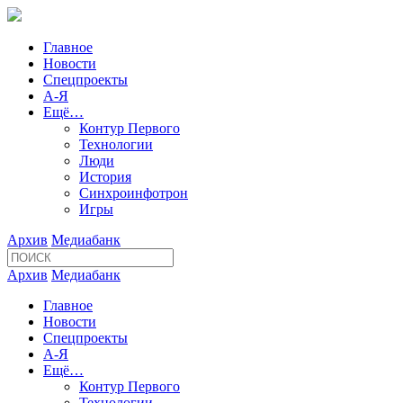
Главное
Новости
Спецпроекты
А-Я
Ещё…
Контур Первого
Технологии
Люди
История
Синхроинфотрон
Игры
Архив
Медиабанк
Архив
Медиабанк
Главное
Новости
Спецпроекты
А-Я
Ещё…
Контур Первого
Технологии