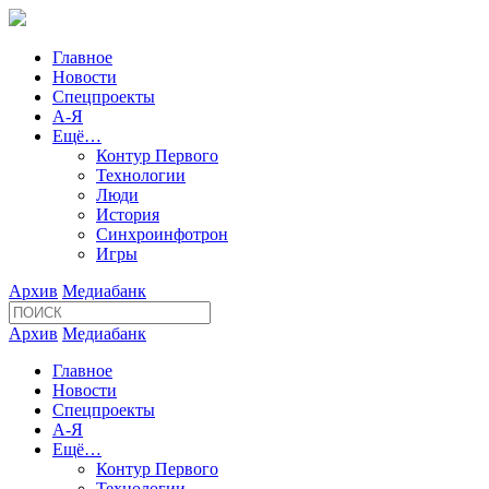
Главное
Новости
Спецпроекты
А-Я
Ещё…
Контур Первого
Технологии
Люди
История
Синхроинфотрон
Игры
Архив
Медиабанк
Архив
Медиабанк
Главное
Новости
Спецпроекты
А-Я
Ещё…
Контур Первого
Технологии