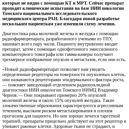
которые не видно с помощью КТ и МРТ. Сейчас препарат
проходит клинические испытания на базе НИИ онкологии
Томского национального исследовательского
медицинского центра РАН. Благодаря новой разработке
нескольким пациенткам уже изменили схему лечения.
Диагностика рака молочной железы и желудка с помощью
радиофармпрепарата, разработанного учеными из ТПУ,
занимает всего пару часов. Пациенту внутривенно вводят
препарат, затем с помощью однофотонного эмиссионного
компьютерного томографа или гамма-камеры получают
трехмерное изображение опухоли и метастазов, если они есть.
«Новый радиофармпрепарат позволяет нам увидеть
определенные рецепторы на поверхности опухолевых клеток,
они называются рецепторами эпидермального фактора роста,
— ​поясняет заведующий отделением радионуклидной
диагностики НИИ онкологии Томского НИМЦ Владимир
Чернов. — ​Они покрывают примерно 20 % опухолей
молочной железы и около 15 % опухолей желудка. Такие
злокачественные образования характеризуются агрессивным
течением, высоким риском метастазирования и плохим
прогнозом для пациента. Но они хорошо лечатся таргетной
терапией, препараты прицельно действуют на этот рецептор и
убивают раковые клетки. Здоровые ткани не страдают, и