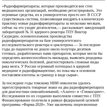
«Радиофармпрепараты, которые производятся вне стен
медицинских организаций, необходимо регистрировать. Это
огромные средства, их в университетах просто нет. В СССР
существовала система, позволяющая внедрять в клиническую
практику новые радиофармпрепараты за несколько месяцев,
сейчас на это уходят десятилетия, — ​рассказывает заведующий
лабораторией № 31 ядерного реактора ТПУ Виктор
Скуридин, основоположник производства
радиофармпрепаратов на базе университетского
исследовательского реактора и циклотрона. — ​За последние
годы до пациентов не дошло около полутора десятков
готовых, разработанных нами препаратов, которые могли бы
определять жизнеспособность миокарда, выявлять рецидивы
онкологических болезней, диагностировать сложные виды
рака мозга. У России огромный потенциал в ядерной
медицине и радиофармацевтике, но пока мы в основном
поставляем изотопы за границу в виде сырья».
За последние годы томскому НИИ онкологии удалось
зарегистрировать товарные знаки на два радиофармпрепарата
для диагностики онкозаболеваний, «Алатех» и «Глюкосцинт».
Исследования по их созданию выполняли совместно с ТПУ.
Финансирование получили в рамках федеральной целевой
программы «Фарма‑2020». Уже заключены лицензионные