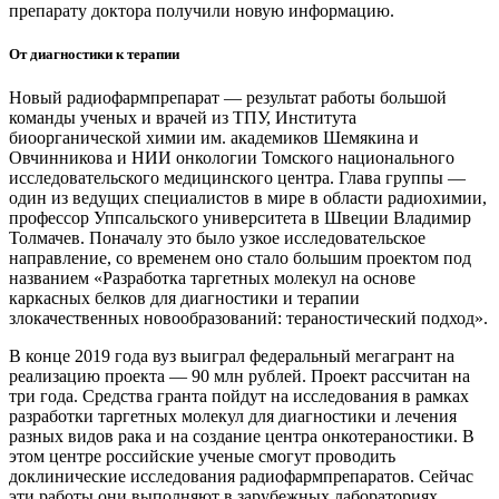
препарату доктора получили новую информацию.
От диагностики к терапии
Новый радиофармпрепарат — ​результат работы большой
команды ученых и врачей из ТПУ, Института
биоорганической химии им. академиков Шемякина и
Овчинникова и НИИ онкологии Томского национального
исследовательского медицинского центра. Глава группы — ​
один из ведущих специалистов в мире в области радиохимии,
профессор Уппсальского университета в Швеции Владимир
Толмачев. Поначалу это было узкое исследовательское
направление, со временем оно стало большим проектом под
названием «Разработка таргетных молекул на основе
каркасных белков для диагностики и терапии
злокачественных новообразований: тераностический подход».
В конце 2019 года вуз выиграл федеральный мегагрант на
реализацию проекта — ​90 млн рублей. Проект рассчитан на
три года. Средства гранта пойдут на исследования в рамках
разработки таргетных молекул для диагностики и лечения
разных видов рака и на создание центра онкотераностики. В
этом центре российские ученые смогут проводить
доклинические исследования радиофармпрепаратов. Сейчас
эти работы они выполняют в зарубежных лабора­ториях.