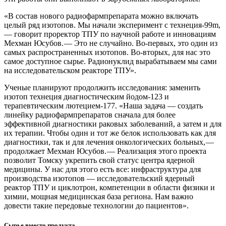
«В состав нового радиофармпрепарата можно включать
целый ряд изотопов. Мы начали эксперимент с технеция‑99m,
— ​говорит проректор ТПУ по научной работе и инновациям
Мехман Юсубов. — ​Это не случайно. Во-первых, это один из
самых распространенных изотопов. Во-вторых, для нас это
самое доступное сырье. Радионуклид вырабатываем мы сами
на исследовательском реакторе ТПУ».
Ученые планируют продолжить исследования: заменить
изотоп технеция диагностическим йодом‑123 и
терапевтическим лютецием‑177. «Наша задача — ​создать
линейку радиофармпрепаратов сначала для более
эффективной диагностики раковых заболеваний, а затем и для
их терапии. Чтобы один и тот же белок использовать как для
диагностики, так и для лечения онкологических больных, — ​
продолжает Мехман Юсубов. — ​Реализация этого проекта
позволит Томску укрепить свой статус центра ядерной
медицины. У нас для этого есть все: инфраструктура для
производства изотопов — ​исследовательский ядерный
реактор ТПУ и циклотрон, компетенции в области физики и
химии, мощная медицинская база региона. Нам важно
довести такие передовые технологии до пациентов».
Сырье вместо продукта