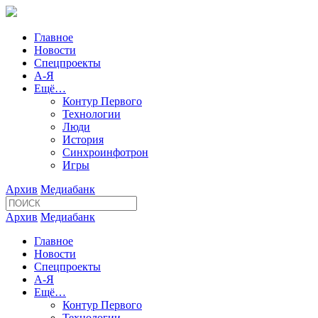
Главное
Новости
Спецпроекты
А-Я
Ещё…
Контур Первого
Технологии
Люди
История
Синхроинфотрон
Игры
Архив
Медиабанк
Архив
Медиабанк
Главное
Новости
Спецпроекты
А-Я
Ещё…
Контур Первого
Технологии