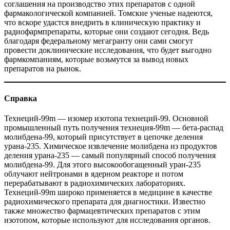
соглашения на производство этих препаратов с одной
фармакологической компанией. Томские ученые надеются,
что вскоре удастся внедрить в клиническую практику и
радиофармпрепараты, которые они создают сегодня. Ведь
благодаря федеральному мегагранту они сами смогут
провести доклинические исследования, что будет выгодно
фармкомпаниям, которые возьмутся за вывод новых
препаратов на рынок.
Справка
Технеций‑99m — ​изомер изотопа технеций‑99. Основной
промышленный путь получения технеция‑99m — ​бета-распад
молибдена‑99, который присутствует в цепочке деления
урана‑235. Химическое извлечение молибдена из продуктов
деления урана‑235 — ​самый популярный способ получения
молибдена‑99. Для этого высокообогащенный уран‑235
облучают нейтронами в ядерном реакторе и потом
перерабатывают в радиохимических лабораториях.
Технеций‑99m широко применяется в медицине в качестве
радиохимического препарата для диагностики. Известно
также множество фармацевтических препаратов с этим
изотопом, которые используют для исследования органов.