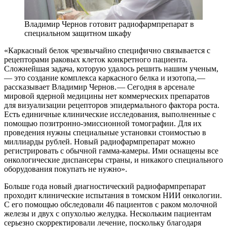
Владимир Чернов готовит радиофармпрепарат в
специальном защитном шкафу
«Каркасный белок чрезвычайно специфично связывается с
рецепторами раковых клеток конкретного пациента.
Сложнейшая задача, которую удалось решить нашим ученым,
— ​это создание комплекса каркасного белка и изотопа, — ​
рассказывает Владимир Чернов. — ​Сегодня в арсенале
мировой ядерной медицины нет коммерческих препаратов
для визуализации рецепторов эпидермального фактора роста.
Есть единичные клинические исследования, выполненные с
помощью позитронно-эмиссионной томографии. Для их
проведения нужны специальные установки стоимостью в
миллиарды рублей. Новый радиофармпрепарат можно
регистрировать с обычной гамма-камеры. Ими оснащены все
онкологические диспансеры страны, и никакого специального
оборудования покупать не нужно».
Больше года новый диагностический радиофармпрепарат
проходит клинические испытания в томском НИИ онкологии.
С его помощью обследовали 46 пациентов с раком молочной
железы и двух с опухолью желудка. Нескольким пациентам
серьезно скорректировали лечение, поскольку благодаря