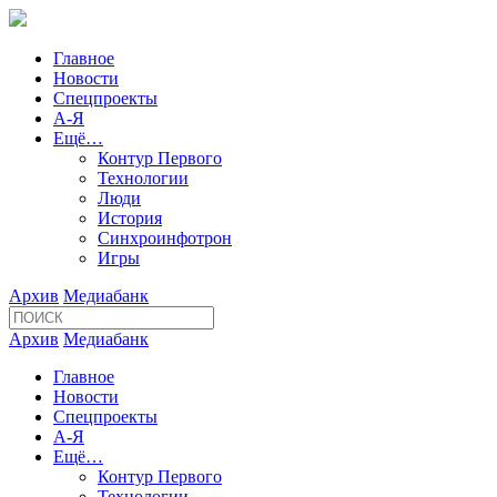
Главное
Новости
Спецпроекты
А-Я
Ещё…
Контур Первого
Технологии
Люди
История
Синхроинфотрон
Игры
Архив
Медиабанк
Архив
Медиабанк
Главное
Новости
Спецпроекты
А-Я
Ещё…
Контур Первого
Технологии