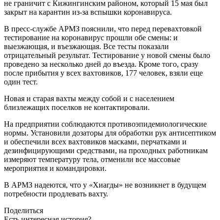
не граничит с Кижингинским районом, который 15 мая был
закрыт на карантин из-за вспышки коронавируса.
В пресс-службе АРМЗ пояснили, что перед перевахтовкой
тестирование на коронавирус прошли обе смены: и
выезжающая, и въезжающая. Все тесты показали
отрицательный результат. Тестирование у новой смены было
проведено за несколько дней до въезда. Кроме того, сразу
после прибытия у всех вахтовиков, 177 человек, взяли еще
один тест.
Новая и старая вахты между собой и с населением
близлежащих поселков не контактировали.
На предприятии соблюдаются противоэпидемиологические
нормы. Установили дозаторы для обработки рук антисептиком
и обеспечили всех вахтовиков масками, перчатками и
дезинфицирующими средствами, на проходных работникам
измеряют температуру тела, отменили все массовые
мероприятия и командировки.
В АРМЗ надеются, что у «Хиагды» не возникнет в будущем
потребности продлевать вахту.
Поделиться
Есть интересная история?