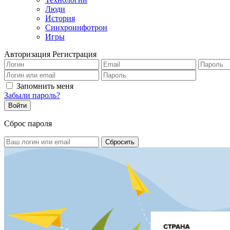
Люди
История
Синхроинфотрон
Игры
Авторизация
Регистрация
Запомнить меня
Забыли пароль?
Сброс пароля