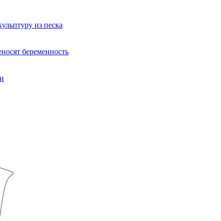
ульптуру из песка
еносят беременность
ри