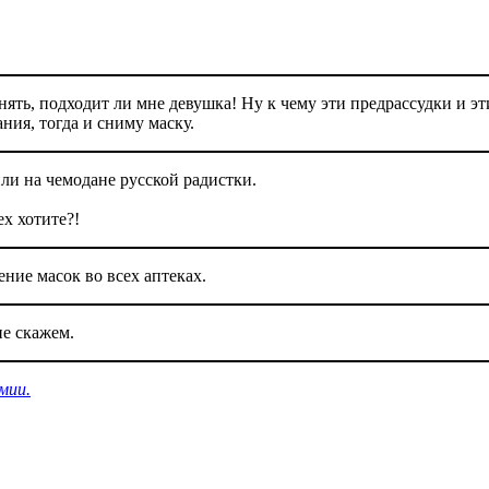
нять, подходит ли мне девушка! Ну к чему эти предрассудки и эт
ния, тогда и сниму маску.
и на чемодане русской радистки.
ех хотите?!
ние масок во всех аптеках.
не скажем.
мии.