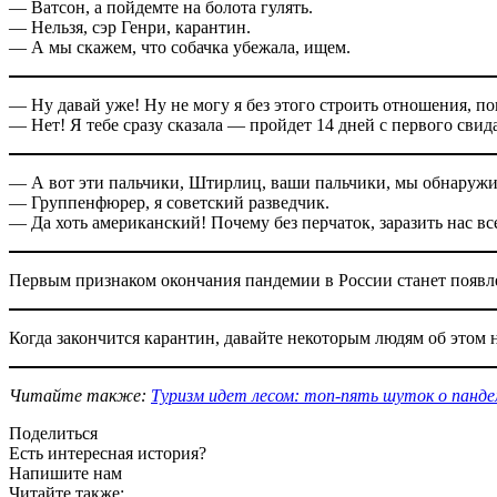
— Ватсон, а пойдемте на болота гулять.
— Нельзя, сэр Генри, карантин.
— А мы скажем, что собачка убежала, ищем.
— Ну давай уже! Ну не могу я без этого строить отношения, по
— Нет! Я тебе сразу сказала — пройдет 14 дней с первого свида
— А вот эти пальчики, Штирлиц, ваши пальчики, мы обнаружил
— Группенфюрер, я советский разведчик.
— Да хоть американский! Почему без перчаток, заразить нас вс
Первым признаком окончания пандемии в России станет появле
Когда закончится карантин, давайте некоторым людям об этом 
Читайте также:
Туризм идет лесом: топ-пять шуток о панде
Поделиться
Есть интересная история?
Напишите нам
Читайте также: