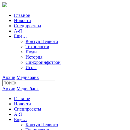
Главное
Новости
Спецпроекты
А-Я
Ещё…
Контур Первого
Технологии
Люди
История
Синхроинфотрон
Игры
Архив
Медиабанк
Архив
Медиабанк
Главное
Новости
Спецпроекты
А-Я
Ещё…
Контур Первого
Технологии