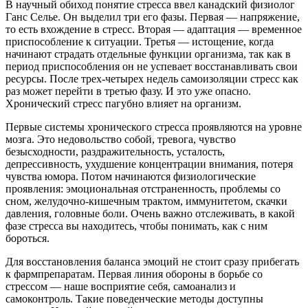
В научный обиход понятие стресса ввел канадский физиолог
Ганс Селье. Он выделил три его фазы. Первая — напряжение,
то есть вхождение в стресс. Вторая — адаптация — временное
приспособление к ситуации. Третья — истощение, когда
начинают страдать отдельные функции организма, так как в
период приспособления он не успевает восстанавливать свои
ресурсы. После трех-четырех недель самоизоляции стресс как
раз может перейти в третью фазу. И это уже опасно.
Хронический стресс пагубно влияет на организм.
Первые системы хронического стресса проявляются на уровне
мозга. Это недовольство собой, тревога, чувство
безысходности, раздражительность, усталость,
депрессивность, ухудшение концентрации внимания, потеря
чувства юмора. Потом начинаются физиологические
проявления: эмоциональная отстраненность, проблемы со
сном, желудочно-кишечным трактом, иммунитетом, скачки
давления, головные боли. Очень важно отслеживать, в какой
фазе стресса вы находитесь, чтобы понимать, как с ним
бороться.
Для восстановления баланса эмоций не стоит сразу прибегать
к фармпрепаратам. Первая линия обороны в борьбе со
стрессом — наше восприятие себя, самоанализ и
самоконтроль. Такие поведенческие методы доступны