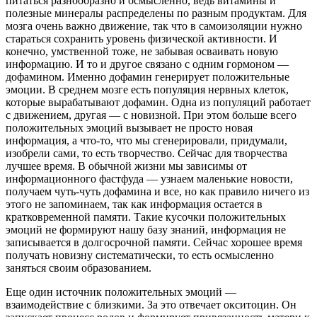
питаться разнообразно и осмысленно, ведь витамины и
полезные минералы распределены по разным продуктам. Для
мозга очень важно движение, так что в самоизоляции нужно
стараться сохранить уровень физической активности. И
конечно, умственной тоже, не забывая осваивать новую
информацию. И то и другое связано с одним гормоном —
дофамином. Именно дофамин генерирует положительные
эмоции. В среднем мозге есть популяция нервных клеток,
которые вырабатывают дофамин. Одна из популяций работает
с движением, другая — с новизной. При этом больше всего
положительных эмоций вызывает не просто новая
информация, а что-то, что мы сгенерировали, придумали,
изобрели сами, то есть творчество. Сейчас для творчества
лучшее время. В обычной жизни мы зависимы от
информационного фастфуда — узнаем маленькие новости,
получаем чуть-чуть дофамина и все, но как правило ничего из
этого не запоминаем, так как информация остается в
кратковременной памяти. Такие кусочки положительных
эмоций не формируют нашу базу знаний, информация не
записывается в долгосрочной памяти. Сейчас хорошее время
получать новизну систематически, то есть осмысленно
заняться своим образованием.
Еще один источник положительных эмоций —
взаимодействие с близкими. За это отвечает окситоцин. Он