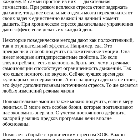
каждому. И самый простой из них — дыхательная
гимнастика. При резком всплеске стресса стоит задержать
дыхание, тогда все остальные отделы мозга переключатся от
своих задач к единственно важной на данный момент —
дышать. При хроническом стрессе дыхательные упражнения
дают эффект, если делать их каждый день.
Некоторые поведенческие методы дают как положительный,
так и отрицательный эффекты. Например, еда. Это
прекрасный способ получить положительные эмоции. Она
имеет мощные антидепрессантные свойства. Но если
злоупотреблять, есть опасность набрать вес, чему в режиме
самоизоляции способствует ограниченность движений. Так
что ешьте немного, но вкусно. Сейчас лучшее время для
кулинарных экспериментов. А вот на диету садиться не стоит,
это будет дополнительным источником стресса. То же касается
любых изменений режима жизни.
Положительные эмоции также можно получить, если в меру
лениться. В мозге есть особые блоки, которые подталкивают
нас экономить энергию. С учетом постоянного дефицита
калорий у наших предков программы лени вполне
обоснованы.
Помогает в борьбе с хроническим стрессом ЗОЖ. Важно