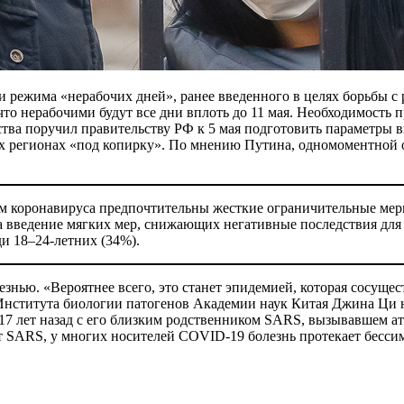
 режима «нерабочих дней», ранее введенного в целях борьбы с
что нерабочими будут все дни вплоть до 11 мая. Необходимость 
рства поручил правительству РФ к 5 мая подготовить параметры в
 регионах «под копирку». По мнению Путина, одномоментной от
нием коронавируса предпочтительны жесткие ограничительные м
За введение мягких мер, снижающих негативные последствия дл
и 18–24-летних (34%).
нью. «Вероятнее всего, это станет эпидемией, которая сосущест
Института биологии патогенов Академии наук Китая Джина Ци 
 17 лет назад с его близким родственником SARS, вызывавшем
от SARS, у многих носителей COVID-19 болезнь протекает бесси