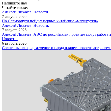
Напишите нам
Читайте также:
Алексей Лихачев.
Новости.
7 августа 2026
По Севморпути пойдут первые китайские «маршрутки»
Алексей Лихачев.
Новости.
7 августа 2026
Алексей Лихачев: АЭС по российским проектам могут работат
Новости.
6 августа 2026
Солнечные вихри, затмение и парад планет: новости астроном