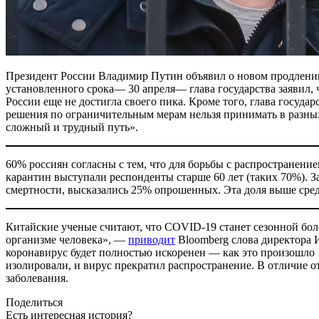
Президент России Владимир Путин объявил о новом продлении
установленного срока— 30 апреля— глава государства заявил, 
России еще не достигла своего пика. Кроме того, глава госуда
решения по ограничительным мерам нельзя принимать в разных
сложный и трудный путь».
60% россиян согласны с тем, что для борьбы с распростране
карантин выступали респонденты старше 60 лет (таких 70%). 
смертности, высказались 25% опрошенных. Эта доля выше сред
Китайские ученые считают, что COVID-19 станет сезонной болез
организме человека», —
приводит
Bloomberg слова директора 
коронавирус будет полностью искоренен — как это произошло
изолировали, и вирус прекратил распространение. В отличие 
заболевания.
Поделиться
Есть интересная история?