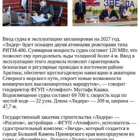
Ввод судна в эксплуатацию запланирован на 2027 год.
«Лидер» будет оснащен двумя атомными реакторами типа
РИТМ-400. Суммарная мощность судна составит 120 МВт, что
позволит ему преодолевать льды толщиной более 4 м. Ввод в
эксплуатацию этого ледокола позволит гарантировать
безопасные и регулярные проводки в восточном районе
Арктики, обеспечит круглогодичную навигацию в акватории
Северного морского пути, откроет новые возможности
коммерческих высокоширотных маршрутов», — говорит
гендиректор ФГУП «Атомфлот» Мустафа Кашка.
Водоизмещение судна составит 69 700 т, скорость хода по
чистой воде — 22 узла. Длина «Лидера» — 209 м, ширина —
47,7 м.
Государственный заказчик строительства «Лидера» —
«Росатом», застройщик – ФГУП «Атомфлот», исполнитель —
судостроительный комплекс «Звезда», который создается в
городе Большой Камень Приморского края консорциумом во
главе с «Роснефтью». Ледокол «Лидер» построят по