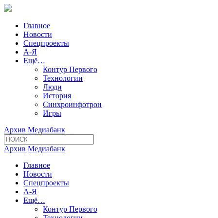
Главное
Новости
Спецпроекты
А-Я
Ещё…
Контур Первого
Технологии
Люди
История
Синхроинфотрон
Игры
Архив
Медиабанк
Архив
Медиабанк
Главное
Новости
Спецпроекты
А-Я
Ещё…
Контур Первого
Технологии