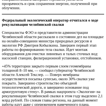
прозрачность и срок сохранения энергии, полученной при
облучении.
Федеральный экологический оператор отчитался о ходе
рекультивации челябинской свалки
Специалисты ФЭО и представители администрации
Челябинской области рассказали о состоянии дел на площадке
на онлайн-совещании министра природных ресурсов и
экологии РФ Дмитрия Кобылкина. Завершен первый этап
работы по формированию тела свалки. Идет монтаж
оборудования для очистки ливневых и талых сточных вод:
насосной станции, фильтрационной установки, отстойников.
«45% территории закрыто первым слоем геомембраны
толщиной 8–10 мм, — сообщил губернатор Челябинской
области Алексей Текслер. — Поверх мембраны
осуществляется посыпка супесью, около 30% свалки уже
покрыто. Завершено строительство объездной
технологической дороги, и завершено основание под
армогрунтовую стену». В рамках нацпроекта «Экология» на
рекультивацию Челябинской свалки в этом году выделено 2,1
млрд рублей. По словам главы региона, на данный момент
работы идут даже с опережением намеченного плана.