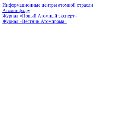
Информационные центры атомной отрасли
Атоминфо.ру
Журнал «Новый Атомный эксперт»
Журнал «Вестник Атомпрома»