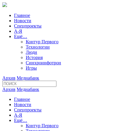
Главное
Новости
Спецпроекты
А-Я
Ещё…
Контур Первого
Технологии
Люди
История
Синхроинфотрон
Игры
Архив
Медиабанк
Архив
Медиабанк
Главное
Новости
Спецпроекты
А-Я
Ещё…
Контур Первого
Технологии