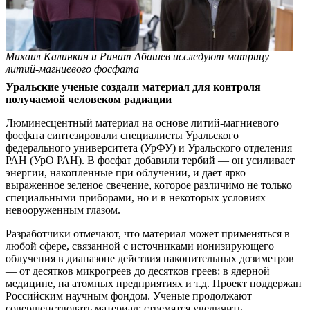
Михаил Калинкин и Ринат Абашев исследуют матрицу
литий-магниевого фосфата
Уральские ученые создали материал для контроля
получаемой человеком радиации
Люминесцентный материал на основе литий-магниевого
фосфата синтезировали специалисты Уральского
федерального университета (УрФУ) и Уральского отделения
РАН (УрО РАН). В фосфат добавили тербий — он усиливает
энергии, накопленные при облучении, и дает ярко
выраженное зеленое свечение, которое различимо не только
специальными приборами, но и в некоторых условиях
невооруженным глазом.
Разработчики отмечают, что материал может применяться в
любой сфере, связанной с источниками ионизирующего
облучения в диапазоне действия накопительных дозиметров
— от десятков микрогреев до десятков греев: в ядерной
медицине, на атомных предприятиях и т.д. Проект поддержан
Российским научным фондом. Ученые продолжают
совершенствовать материал: стремятся увеличить