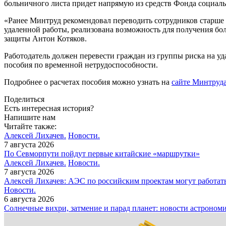
больничного листа придет напрямую из средств Фонда социаль
«Ранее Минтруд рекомендовал переводить сотрудников старше 65
удаленной работы, реализована возможность для получения б
защиты Антон Котяков.
Работодатель должен перевести граждан из группы риска на у
пособия по временной нетрудоспособности.
Подробнее о расчетах пособия можно узнать на
сайте Минтруд
Поделиться
Есть интересная история?
Напишите нам
Читайте также:
Алексей Лихачев.
Новости.
7 августа 2026
По Севморпути пойдут первые китайские «маршрутки»
Алексей Лихачев.
Новости.
7 августа 2026
Алексей Лихачев: АЭС по российским проектам могут работат
Новости.
6 августа 2026
Солнечные вихри, затмение и парад планет: новости астроном