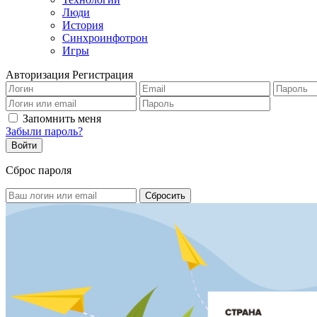
Люди
История
Синхроинфотрон
Игры
Авторизация
Регистрация
Запомнить меня
Забыли пароль?
Сброс пароля