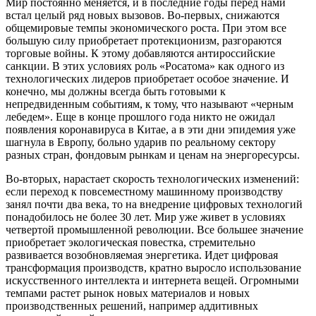
Мир постоянно меняется, и в последние годы перед нами
встал целый ряд новых вызовов. Во-первых, снижаются
общемировые темпы экономического роста. При этом все
большую силу приобретает протекционизм, разгораются
торговые войны. К этому добавляются антироссийские
санкции. В этих условиях роль «Росатома» как одного из
технологических лидеров приобретает особое значение. И
конечно, мы должны всегда быть готовыми к
непредвиденным событиям, к тому, что называют «черным
лебедем». Еще в конце прошлого года никто не ожидал
появления коронавируса в Китае, а в эти дни эпидемия уже
шагнула в Европу, больно ударив по реальному сектору
разных стран, фондовым рынкам и ценам на энергоресурсы.
Во-вторых, нарастает скорость технологических изменений:
если переход к повсеместному машинному производству
занял почти два века, то на внедрение цифровых технологий
понадобилось не более 30 лет. Мир уже живет в условиях
четвертой промышленной революции. Все большее значение
приобретает экологическая повестка, стремительно
развивается возобновляемая энергетика. Идет цифровая
трансформация производств, кратно выросло использование
искусственного интеллекта и интернета вещей. Огромными
темпами растет рынок новых материалов и новых
производственных решений, например аддитивных