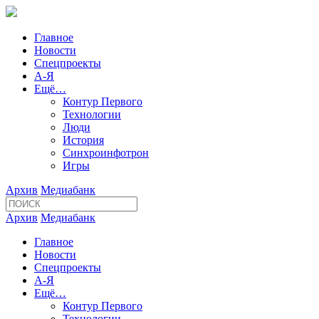
Главное
Новости
Спецпроекты
А-Я
Ещё…
Контур Первого
Технологии
Люди
История
Синхроинфотрон
Игры
Архив
Медиабанк
Архив
Медиабанк
Главное
Новости
Спецпроекты
А-Я
Ещё…
Контур Первого
Технологии