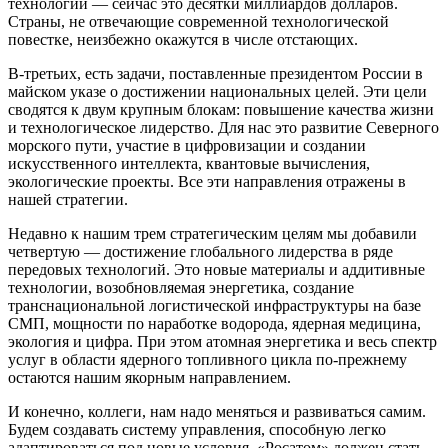
технологий — ​сейчас это десятки миллиардов долларов.
Страны, не отвечающие современной технологической
повестке, неизбежно окажутся в числе отстающих.
В-третьих, есть задачи, поставленные президентом России в
майском указе о достижении национальных целей. Эти цели
сводятся к двум крупным блокам: повышение качества жизни
и технологическое лидерство. Для нас это развитие Северного
морского пути, участие в цифровизации и создании
искусственного интеллекта, квантовые вычисления,
экологические проекты. Все эти направления отражены в
нашей стратегии.
Недавно к нашим трем стратегическим целям мы добавили
четвертую — ​достижение глобального лидерства в ряде
передовых технологий. Это новые материалы и аддитивные
технологии, возобновляемая энергетика, создание
транснациональной логистической инфраструктуры на базе
СМП, мощности по наработке водорода, ядерная медицина,
экология и цифра. При этом атомная энергетика и весь спектр
услуг в области ядерного топливного цикла по-прежнему
остаются нашим якорным направлением.
И конечно, коллеги, нам надо меняться и развиваться самим.
Будем создавать систему управления, способную легко
адаптироваться под новые условия. «Росатом» должен стать