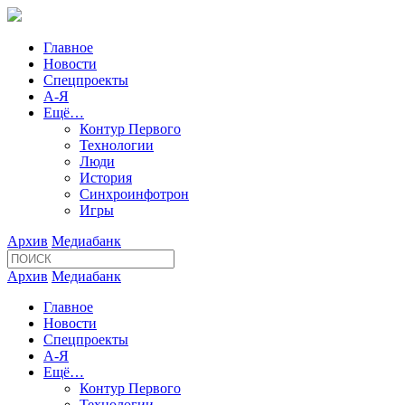
Главное
Новости
Спецпроекты
А-Я
Ещё…
Контур Первого
Технологии
Люди
История
Синхроинфотрон
Игры
Архив
Медиабанк
Архив
Медиабанк
Главное
Новости
Спецпроекты
А-Я
Ещё…
Контур Первого
Технологии