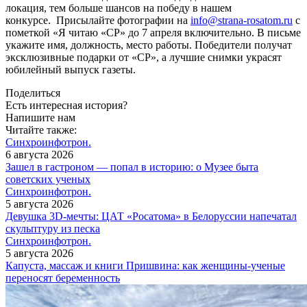
локация, тем больше шансов на победу в нашем
конкурсе. Присылайте фотографии на
info@strana-rosatom.ru
с
пометкой «Я читаю «СР» до 7 апреля включительно. В письме
укажите имя, должность, место работы. Победители получат
эксклюзивные подарки от «СР», а лучшие снимки украсят
юбилейный выпуск газеты.
Поделиться
Есть интересная история?
Напишите нам
Читайте также:
Синхроинфотрон.
6 августа 2026
Зашел в гастроном — попал в историю: о Музее быта
советских ученых
Синхроинфотрон.
5 августа 2026
Девушка 3D-мечты: ЦАТ «Росатома» в Белоруссии напечатал
скульптуру из песка
Синхроинфотрон.
5 августа 2026
Капуста, массаж и книги Пришвина: как женщины-ученые
переносят беременность