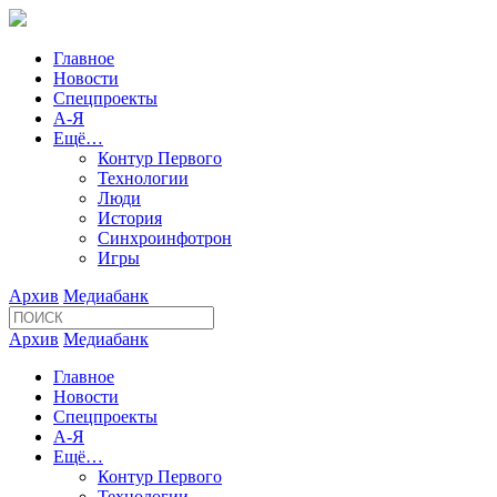
Главное
Новости
Спецпроекты
А-Я
Ещё…
Контур Первого
Технологии
Люди
История
Синхроинфотрон
Игры
Архив
Медиабанк
Архив
Медиабанк
Главное
Новости
Спецпроекты
А-Я
Ещё…
Контур Первого
Технологии