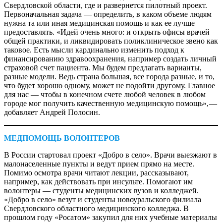
Свердловской области, где и развернется пилотный проект.
Первоначальная задача — определить, в каком объеме людям
нужна та или иная медицинская помощь и как ее лучше
предоставлять. «Идей очень много: и открыть офисы врачей
общей практики, и ликвидировать поликлиническое звено как
таковое. Есть мысли кардинально изменить подход к
финансированию здравоохранения, например создать личный
страховой счет пациента. Мы будем предлагать варианты,
разные модели. Ведь страна большая, все города разные, и то,
что будет хорошо одному, может не подойти другому. Главное
для нас — чтобы в конечном счете любой человек в любом
городе мог получить качественную медицинскую помощь», —
​добавляет Андрей Полосин.
МЕДПОМОЩЬ ВОЛОНТЕРОВ
В России стартовал проект «Добро в село». Врачи выезжают в
малонаселенные пункты и ведут прием прямо на месте.
Помимо осмотра врачи читают лекции, рассказывают,
например, как действовать при инсульте. Помогают им
волонтеры — студенты медицинских вузов и колледжей.
«Добро в село» везут и студенты новоуральского филиала
Свердловского областного медицинского колледжа. В
прошлом году «Росатом» закупил для них учебные материалы