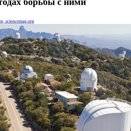
тодах борьбы с ними
m, sciencemag.org