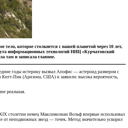
 тело, которое столкнется с нашей планетой через 10 лет,
титута информационных технологий НИЦ «Курчатовский
а там и записала главное.
едние годы истерику вызвал Апофис — астероид размером с
и Китт-Пик (Аризона, США) и заявили: высока вероятность,
не реальная.
 В XIX столетии немец Максимилиан Вольф впервые использовал
ие от неподвижных звезд — точек. Метод значительно ускорил