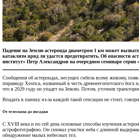
Падение на Землю астероида диаметром 1 км может вызвать г
катаклизм вряд ли удастся предотвратить. Об опасности а
институт» Петр Александров на очередном семинаре серии 
Сообщения об астероидах, несущих гибель всему живому, поя
пирамиду Хеопса, названный в честь древнеегипетского бога 
что в 2029 году он упадет на Землю. Потом, уточнив траектори
Впадать в панику из-за каждой такой сенсации не стоит, гово
От телескопа до посадки
С XVIII века и по сей день основные способы изучения астер
астрофотографию. Он снимал участки неба с длинной выдержко
обнаружение малых небесных тел.