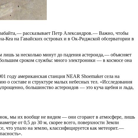
рабайта, — рассказывает Петр Александров. — Важно, чтобы
на-Кеа на Гавайских островах и в Ок-Риджской обсерватории в
 лишь за несколько минут до падения астероида, — объясняет
ебольшим сроком службы: много электроники — в космосе она
001 году американская станция NEAR Shoemaker села на
ию о составе и структуре малых небесных тел. «Исследования
 упрощенно, большинство астероидов — это куча щебня и льда,
линок, мы их вообще не видим — они сгорают в атмосфере, лишь
аметре от 0,5 до 30 м, скорее всего, поверхности Земли
е, что упало на землю, классифицируется как метеорит. —
пасность».