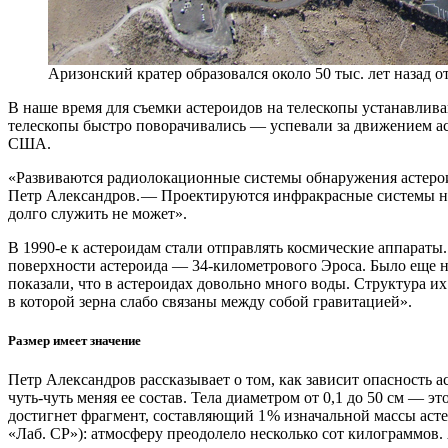
Аризонский кратер образовался около 50 тыс. лет назад о
В наше время для съемки астероидов на телескопы устанавлив
телескопы быстро поворачивались — успевали за движением ас
США.
«Развиваются радиолокационные системы обнаружения астероидо
Петр Александров. — Проектируются инфракрасные системы на
долго служить не может».
В 1990-е к астероидам стали отправлять космические аппарат
поверхности астероида — 34-километрового Эроса. Было еще н
показали, что в астероидах довольно много воды. Структура и
в которой зерна слабо связаны между собой гравитацией».
Размер имеет значение
Петр Александров рассказывает о том, как зависит опасность 
чуть-чуть меняя ее состав. Тела диаметром от 0,1 до 50 см — э
достигнет фрагмент, составляющий 1 % изначальной массы асте
«Лаб. СР»): атмосферу преодолело несколько сот килограммов.