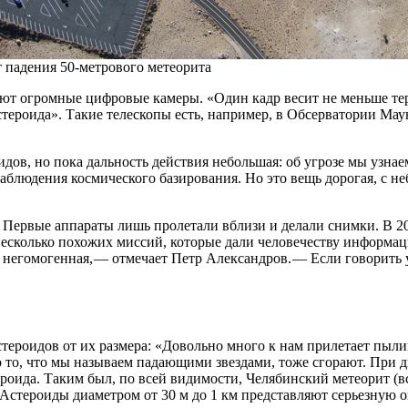
т падения 50-метрового метеорита
ают огромные цифровые камеры. «Один кадр весит не меньше те
тероида». Такие телескопы есть, например, в Обсерватории Мау
в, но пока дальность действия небольшая: об угрозе мы узнаем
блюдения космического базирования. Но это вещь дорогая, с н
ы. Первые аппараты лишь пролетали вблизи и делали снимки. В 2
есколько похожих миссий, которые дали человечеству информац
х негомогенная, — отмечает Петр Александров. — Если говорить
астероидов от их размера: «Довольно много к нам прилетает пы
то то, что мы называем падающими звездами, тоже сгорают. При ди
роида. Таким был, по всей видимости, Челябинский метеорит (вс
 Астероиды диаметром от 30 м до 1 км представляют серьезную о