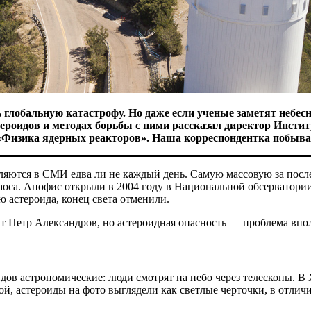
лобальную катастрофу. Но даже если ученые заметят небесное
стероидов и методах борьбы с ними рассказал директор Инс
«Физика ядерных реакторов». Наша корреспондентка побывал
вляются в СМИ едва ли не каждый день. Самую массовую за посл
хаоса. Апофис открыли в 2004 году в Национальной обсерватори
ю астероида, конец света отменили.
рит Петр Александров, но астероидная опасность — проблема впол
оидов астрономические: люди смотрят на небо через телескопы.
й, астероиды на фото выглядели как светлые черточки, в отлич