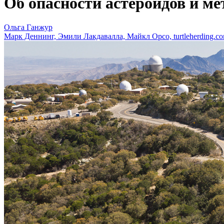
Об опасности астероидов и ме
Ольга Ганжур
Марк Деннинг, Эмили Лакдавалла, Майкл Орсо, turtleherding.co