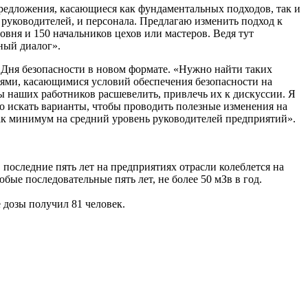
редложения, касающиеся как фундаментальных подходов, так и
руководителей, и персонала. Предлагаю изменить подход к
вня и 150 начальников цехов или мастеров. Ведя тут
ный диалог».
 Дня безопасности в новом формате. «Нужно найти таких
ями, касающимися условий обеспечения безопасности на
ы наших работников расшевелить, привлечь их к дискуссии. Я
но искать варианты, чтобы проводить полезные изменения на
как минимум на средний уровень руководителей предприятий».
последние пять лет на предприятиях отрасли колеблется на
бые последовательные пять лет, не более 50 мЗв в год.
е дозы получил 81 человек.