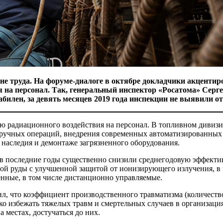
е труда. На форуме-диалоге в октябре докладчики акцентир
 на персонал. Так, генеральный инспектор «Росатома» Серге
абилен, за девять месяцев 2019 года инспекции не выявили 
радиационного воздействия на персонал. В топливном дивизион
 ручных операций, внедрения современных автоматизированных 
 наследия и демонтаже загрязненного оборудования.
оследние годы существенно снизили среднегодовую эффективну
ой руды с улучшенной защитой от ионизирующего излучения, в 
ные, в том числе дистанционно управляемые.
л, что коэффициент производственного травматизма (количество 
ко избежать тяжелых травм и смертельных случаев в организаци
 местах, достучаться до них.