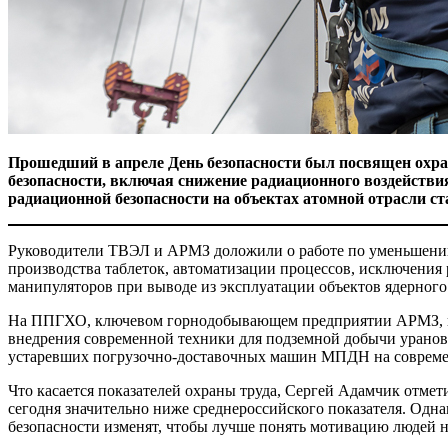
Прошедший в апреле День безопасности был посвящен охран
безопасности, включая снижение радиационного воздействия
радиационной безопасности на объектах атомной отрасли ст
Руководители ТВЭЛ и АРМЗ доложили о работе по уменьшению 
производства таблеток, автоматизации процессов, исключения
манипуляторов при выводе из эксплуатации объектов ядерного
На ППГХО, ключевом горнодобывающем предприятии АРМЗ, в п
внедрения современной техники для подземной добычи уранов
устаревших погрузочно-доставочных машин МПДН на современ
Что касается показателей охраны труда, Сергей Адамчик отмети
сегодня значительно ниже среднероссийского показателя. Одна
безопасности изменят, чтобы лучше понять мотивацию людей на