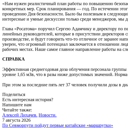
«Нам нужен реалистичный план работы по повышению безопасн
конкретных мер. Срок планирования — год. По истечении это
проведению Дня безопасности. Было бы полезным в следующий р
интересные и умные дискуссии только среди менеджеров, мы до
Глава «Росатома» поручил Сергею Адамчику и директору по пе
линейных руководителей, которые в присутствии директоров 
производстве, и будут говорить что-то отличное от заранее н
уверен, что огромный потенциал заключается в отношении люд
рабочих местах. Наше самое главное направление работы на сл
СПРАВКА
Эффективная среднегодовая доза облучения персонала группы 
уровне 1,65 мЗв, что в разы ниже допустимых значений. Норма 
При этом за последние пять лет 37 человек получили дозы в ди
Поделиться
Есть интересная история?
Напишите нам
Читайте также:
Алексей Лихачев.
Новости.
7 августа 2026
По Севморпути пойдут первые китайские «маршрутки»