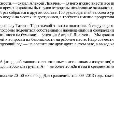
ости, — сказал Алексей Лихачев. — В него нужно внести все п
го времени должны быть удовлетворены позитивные ожидания и 
аз собраться в другом составе: 150 руководителей высокого уро
 людей на местах не достучимся, а требуется именно продуктив
рсоналу Татьяне Терентьевой заняться подготовкой следующего
способны поделиться собственными наблюдениями и соображени
аписанного на бумажке, — уточнил Алексей Лихачев. — Мы должн
ей к вопросам их безопасности на рабочем месте. Надо совмест
едующий год — не воспитание друг друга в этом зале, а выход 
А (лица, работающие с техногенными источниками излучения) в 
для персонала группы А — не более 20 мЗв в год в среднем за лю
апазоне 20–50 мЗв в год. Для сравнения: за 2009–2013 годы таки