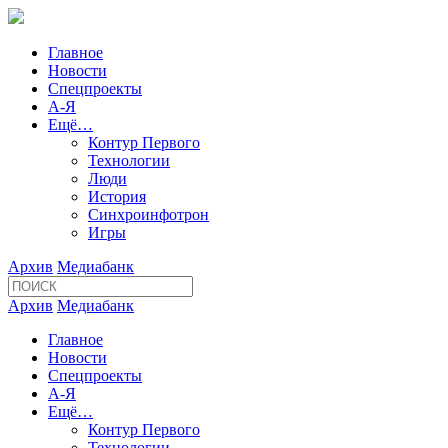
Главное
Новости
Спецпроекты
А-Я
Ещё…
Контур Первого
Технологии
Люди
История
Синхроинфотрон
Игры
Архив
Медиабанк
Архив
Медиабанк
Главное
Новости
Спецпроекты
А-Я
Ещё…
Контур Первого
Технологии