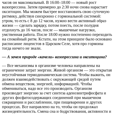
часов он максимальный. В 16:00–18:00 — новый рост
вазопрессина. Затем примерно до 2:30 ночи снова нарастает
окситоцин. Мы можем быстрее восстановить свою суточную
ритмику, действуя синхронно с гормональной системой:
утром, то есть с 8 до 12 часов, нужно вести активный образ
жизни — сделать зарядку, потом поесть, после полудня
отдохнуть до 16 часов, после — мышечные нагрузки,
умственная работа. После 18:00 нужно постепенно переходить
на спокойный ритм. Кстати, на этом принципе было основано
расписание лицеистов в Царском Селе, хотя про гормоны
тогда ничего не знали.
— А зачем природе «качели» вазопрессина и окси­тоцина?
— Все механизмы в организме человека направлены на
ограничение затрат энергии. Живой организм — это открытая
неустойчивая термодинамическая система. Чтобы выжить, он
должен взаимодействовать с окружающей средой путем
обмена веществом, энергией, информацией. Чтобы
обмениваться, надо все это производить. Организм
производит энергию за счет синтеза аденозинтрифосфата и
других фосфатосодержащих соединений при мышечном
сокращении и расслаблении, при пищеварении и других
процессах. Все направлено на то, чтобы он продолжал
жизнедеятельность. Смена сна и бодрствования, активности и