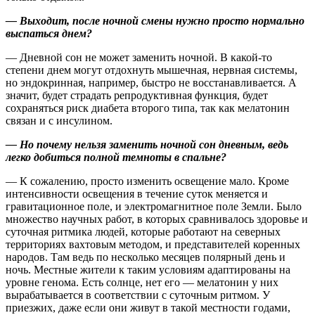
— Выходит, после ночной смены нужно просто нормально
выспаться днем?
— Дневной сон не может заменить ночной. В какой-то
степени днем могут отдохнуть мышечная, нервная системы,
но эндокринная, например, быстро не восстанавливается. А
значит, будет страдать репродуктивная функция, будет
сохраняться риск диабета второго типа, так как мелатонин
связан и с инсулином.
— Но почему нельзя заменить ночной сон дневным, ведь
легко добиться полной темноты в спальне?
— К сожалению, просто изменить освещение мало. Кроме
интенсивности освещения в течение суток меняется и
гравитационное поле, и электромагнитное поле Земли. Было
множество научных работ, в которых сравнивалось здоровье и
суточная ритмика людей, которые работают на северных
территориях вахтовым методом, и представителей коренных
народов. Там ведь по несколько месяцев полярный день и
ночь. Местные жители к таким условиям адаптированы на
уровне генома. Есть солнце, нет его — мелатонин у них
вырабатывается в соответствии с суточным ритмом. У
приезжих, даже если они живут в такой местности годами,