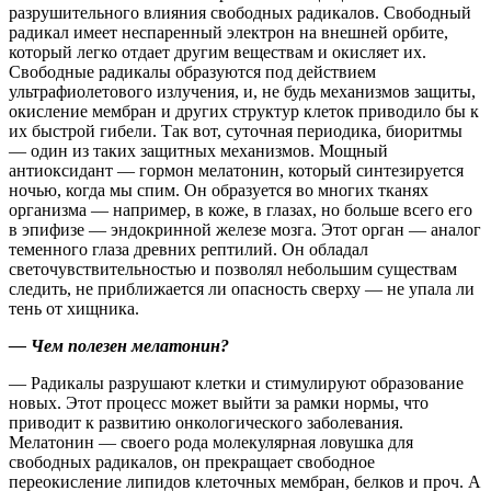
разрушительного влияния свободных радикалов. Свободный
радикал имеет неспаренный электрон на внешней орбите,
который легко отдает другим веществам и окисляет их.
Свободные радикалы образуются под действием
ультрафиолетового излучения, и, не будь механизмов защиты,
окисление мембран и других структур клеток приводило бы к
их быстрой гибели. Так вот, суточная периодика, биоритмы
— один из таких защитных механизмов. Мощный
антиоксидант — гормон мелатонин, который синтезируется
ночью, когда мы спим. Он образуется во многих тканях
организма — например, в коже, в глазах, но больше всего его
в эпифизе — эндокринной железе мозга. Этот орган — аналог
теменного глаза древних рептилий. Он обладал
светочувствительностью и позволял небольшим существам
следить, не приближается ли опасность сверху — не упала ли
тень от хищника.
— Чем полезен мела­тонин?
— Радикалы разрушают клетки и стимулируют образование
новых. Этот процесс может выйти за рамки нормы, что
приводит к развитию онкологического заболевания.
Мелатонин — своего рода молекулярная ловушка для
свободных радикалов, он прекращает свободное
переокисление липидов клеточных мембран, белков и проч. А