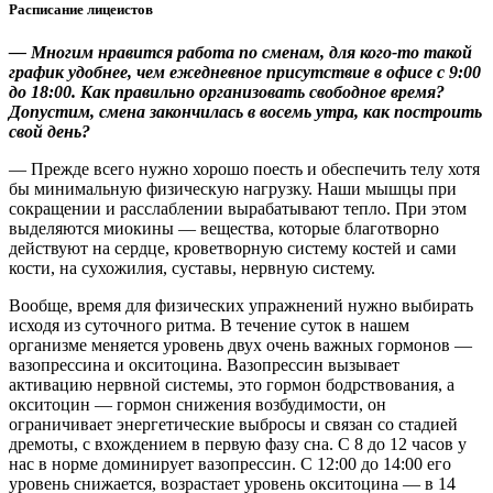
Расписание лицеистов
— Многим нравится работа по сменам, для кого-то такой
график удобнее, чем ежедневное присутствие в офисе с 9:00
до 18:00. Как правильно организовать свободное время?
Допустим, смена закончилась в восемь утра, как построить
свой день?
— Прежде всего нужно хорошо поесть и обеспечить телу хотя
бы минимальную физическую нагрузку. Наши мышцы при
сокращении и расслаблении вырабатывают тепло. При этом
выделяются миокины — вещества, которые благотворно
действуют на сердце, кроветворную систему костей и сами
кости, на сухожилия, суставы, нервную систему.
Вообще, время для физических упражнений нужно выбирать
исходя из суточного ритма. В течение суток в нашем
организме меняется уровень двух очень важных гормонов —
вазопрессина и окситоцина. Вазопрессин вызывает
активацию нервной системы, это гормон бодрствования, а
окситоцин — гормон снижения возбудимости, он
ограничивает энергетические выбросы и связан со стадией
дремоты, с вхождением в первую фазу сна. С 8 до 12 часов у
нас в норме доминирует вазопрессин. С 12:00 до 14:00 его
уровень снижается, возрастает уровень окситоцина — в 14