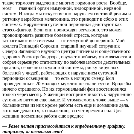
также тормозит выделение многих гормонов роста. Вообще,
мозг — главный орган иммунной, эндокринной, нервной
систем. И когда мы искусственно нарушаем световой режим и
ритмику выработки мелатонина, это приводит к сбою в этих
системах. Нарушения суточной периодики действуют как
стресс-фактор. Если они происходят регулярно, это может
провоцировать развитие болезней стресса, которые
затрагивают все системы — от иммунной до нервной. Мой
коллега Геннадий Сорокин, старший научный сотрудник
Северо-Западного научного центра гигиены и общественного
здоровья Роспотребнадзора, изучает проблему утомляемости и
собрал серьезную статистику по заболеваемости дыхательных
органов, сердечно-сосудистой системы, риску вирусных
болезней у людей, работающих с нарушением суточной
периодики освещения — то есть в ночную смену. Был
проведен опыт: 20 молодых мужчин не спали сутки. Вроде бы
ничего страшного. Но их гормональный фон восстановился
только через месяц. У женщин восприимчивость к нарушению
суточных ритмов еще выше. И утомляемость тоже выше — у
большинства из них кроме работы есть еще и домашние дела,
которые делаются, к сожалению, за счет времени сна. Для
женщин посменная работа еще вреднее.
— Разве нельзя приспособиться к определенному графику,
например, за несколько лет?