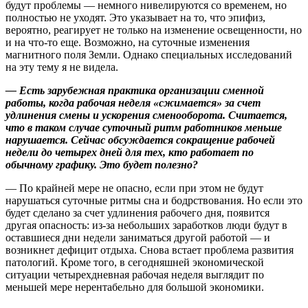
будут проблемы — немного нивелируются со временем, но
полностью не уходят. Это указывает на то, что эпифиз,
вероятно, реагирует не только на изменение освещенности, но
и на что-то еще. Возможно, на суточные изменения
магнитного поля Земли. Однако специальных исследований
на эту тему я не видела.
— Есть зарубежная практика организации сменной
работы, когда рабочая неделя «сжимается» за счет
удлинения смены и ускорения сменооборота. Считается,
что в таком случае суточный ритм работников меньше
нарушается. Сейчас обсуждается сокращение рабочей
недели до четырех дней для тех, кто работает по
обычному графику. Это будет полезно?
— По крайней мере не опасно, если при этом не будут
нарушаться суточные ритмы сна и бодрствования. Но если это
будет сделано за счет удлинения рабочего дня, появится
другая опасность: из-за небольших заработков люди будут в
оставшиеся дни недели заниматься другой работой — и
возникнет дефицит отдыха. Снова встает проблема развития
патологий. Кроме того, в сегодняшней экономической
ситуации четырехдневная рабочая неделя выглядит по
меньшей мере нерентабельно для большой экономики.