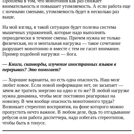
Проблема в том, что монотония как раз снижает
внимательность и повышает утомляемость. А если работа еще
с ночными сменами, утомляемость будет в несколько раз
выше.
На мой взгляд, в такой ситуации будет полезна система
мышечных упражнений, которые надо выполнять
периодически в течение смены. Причем нужна не только
физическая, но и ментальная нагрузка — такое сочетание
разрушает монотонию и вместе с тем не гасит внимание.
Пример подобной нагрузки — йога.
— Книги, сканворды, изучение иностранных языков в
перерывах? Это по­могает?
— Хорошие варианты, но есть одна опасность. Наш мозг
любит новое. Если новой информации нет, он засыпает —
зачем же тратить энергию на одно и то же? В любой нагрузке
нужна динамика, чтобы мозг постоянно реагировал на
новизну. В чем вообще опасность монотонного труда?
Возникает стереотип восприятия, на фоне которого можно
пропустить нечто важное. В любом деле, будь то отгадывание
ребусов или работа диспетчера, надо избегать стереотипов,
чтобы быть в тонусе.