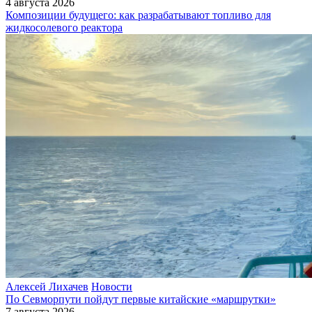
4 августа 2026
Композиции будущего: как разрабатывают топливо для
жидкосолевого реактора
Алексей Лихачев
Новости
По Севморпути пойдут первые китайские «маршрутки»
7 августа 2026