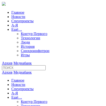
Главное
Новости
Спецпроекты
А-Я
Ещё…
Контур Первого
Технологии
Люди
История
Синхроинфотрон
Игры
Архив
Медиабанк
Архив
Медиабанк
Главное
Новости
Спецпроекты
А-Я
Ещё…
Контур Первого
Технологии