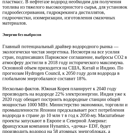
пластмасс. В нефтегазе водород необходим для получения
топлива из тяжелого высокосернистого сырья, для установок
гидрообессеривания, гидрокрекинга дистиллятов,
гидроочистки, изомеризации, изготовления смазочных
материалов.
Энергия без выбросов
Главный потенциальный драйвер водородного рынка — ​
экологически чистая энергетика. Несмотря на все усилия
стран, подписавших Парижское соглашение, выбросы CO2 в
атмосферу достигли в 2018 году исторического максимума.
Основной объем приходится на США, Китай и Индию. По
прогнозам Hydrogen Council, к 2050 году доля водорода в
глобальном энергобалансе составит 18 %.
Несколько фактов. Южная Корея планирует к 2040 году
производить на водороде 22 % электроэнергии. Индия уже к
2020 году обещает построить водородные станции общей
мощностью 1000 МВт. Министерство экономики, торговли и
промышленности Японии предсказывает рост потребления
водорода в стране до 10 млн т в год к 2050-му. Масштабные
проекты запускают в Европе и Северной Америке:
французская компания Hynamics, «дочка» EDF, будет
производить водород на 58 атомных энергоблоках, а