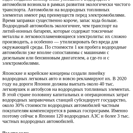
автомобиля возникла в рамках развития экологически чистого
транспорта. Автомобили на водородных топливных
элементах имеют ряд преимуществ перед электромобилями.
Время заправки существенно короче, запас хода больше.
Водородный автомобиль экологичнее, чем транспорт на
литий-ионных батареях, которые содержат токсичные
металлы и легковоспламеняющиеся электролиты: их сложно
производить, а особенно — ​утилизировать без вреда для
окружающей среды. По стоимости 1 км пробега водородные
автомобили уже вполне сопоставимы с машинами с
дизельным или бензиновым двигателем, а где-то и с
электромобилями.
Японские и корейские концерны создали линейку
водородных легковых авто и вовсю рекламируют их. В 2020
году на дороги Японии должны выехать около 40 тыс.
легковушек и автобусов на водородных топливных элементах.
В этой стране половину капитальных и операционных затрат
водородных заправочных станций субсидирует государство,
около 30 % стоимости водородных автомобилей частным
покупателям компенсируется в рамках госпрограмм. Именно
поэтому сейчас в Японии 120 водородных АЗС и более 3 тыс.
частных водородных автомобилей.
Под стук колес