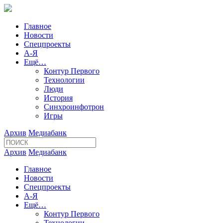
Главное
Новости
Спецпроекты
А-Я
Ещё…
Контур Первого
Технологии
Люди
История
Синхроинфотрон
Игры
Архив
Медиабанк
Архив
Медиабанк
Главное
Новости
Спецпроекты
А-Я
Ещё…
Контур Первого
Технологии