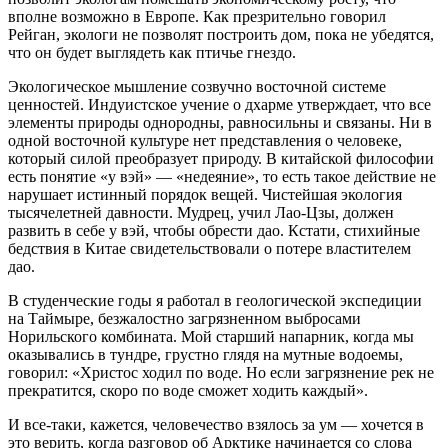
вполне возможно в Европе. Как презрительно говорил
Рейган, экологи не позволят построить дом, пока не убедятся,
что он будет выглядеть как птичье гнездо.
Экологическое мышление созвучно восточной системе
ценностей. Индуистское учение о дхарме утверждает, что все
элементы природы однородны, равносильны и связаны. Ни в
одной восточной культуре нет представления о человеке,
который силой преобразует природу. В китайской философии
есть понятие «у вэй» — «недеяние», то есть такое действие не
нарушает истинный порядок вещей. Чистейшая экология
тысячелетней давности. Мудрец, учил Лао-Цзы, должен
развить в себе у вэй, чтобы обрести дао. Кстати, стихийные
бедствия в Китае свидетельствовали о потере властителем
дао.
В студенческие годы я работал в геологической экспедиции
на Таймыре, безжалостно загрязненном выбросами
Норильского комбината. Мой старший напарник, когда мы
оказывались в тундре, грустно глядя на мутные водоемы,
говорил: «Христос ходил по воде. Но если загрязнение рек не
прекратится, скоро по воде сможет ходить каждый».
И все-таки, кажется, человечество взялось за ум — хочется в
это верить, когда разговор об Арктике начинается со слова