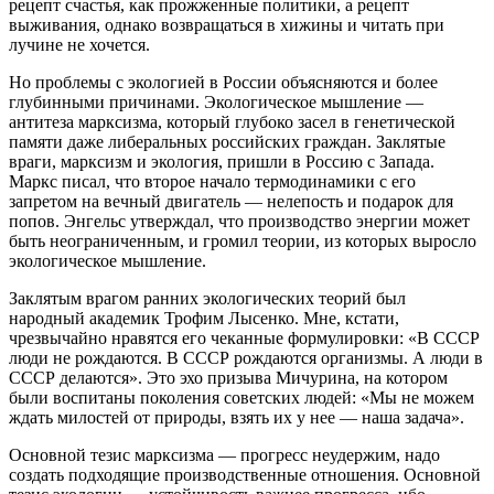
рецепт счастья, как прожженные политики, а рецепт
выживания, однако возвращаться в хижины и читать при
лучине не хочется.
Но проблемы с экологией в России объясняются и более
глубинными причинами. Экологическое мышление —
антитеза марксизма, который глубоко засел в генетической
памяти даже либеральных российских граждан. Заклятые
враги, марксизм и экология, пришли в Россию с Запада.
Маркс писал, что второе начало термодинамики с его
запретом на вечный двигатель — нелепость и подарок для
попов. Энгельс утверждал, что производство энергии может
быть неограниченным, и громил теории, из которых выросло
экологическое мышление.
Заклятым врагом ранних экологических теорий был
народный академик Трофим Лысенко. Мне, кстати,
чрезвычайно нравятся его чеканные формулировки: «В СССР
люди не рождаются. В СССР рождаются организмы. А люди в
СССР делаются». Это эхо призыва Мичурина, на котором
были воспитаны поколения советских людей: «Мы не можем
ждать милостей от природы, взять их у нее — наша задача».
Основной тезис марксизма — прогресс неудержим, надо
создать подходящие производственные отношения. Основной