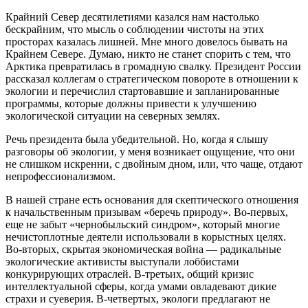
Крайний Север десятилетиями казался нам настолько
бескрайним, что мысль о соблюдении чистоты на этих
просторах казалась лишней. Мне много довелось бывать на
Крайнем Севере. Думаю, никто не станет спорить с тем, что
Арктика превратилась в громадную свалку. Президент России
рассказал коллегам о стратегическом повороте в отношении к
экологии и перечислил стартовавшие и запланированные
программы, которые должны привести к улучшению
экологической ситуации на северных землях.
Речь президента была убедительной. Но, когда я слышу
разговоры об экологии, у меня возникает ощущение, что они
не слишком искренни, с двойным дном, или, что чаще, отдают
непрофессионализмом.
В нашей стране есть основания для скептического отношения
к начальственным призывам «беречь природу». Во-первых,
еще не забыт «чернобыльский синдром», который многие
нечистоплотные деятели использовали в корыстных целях.
Во-вторых, скрытая экономическая война — радикальные
экологические активисты выступали лоббистами
конкурирующих отраслей. В-третьих, общий кризис
интеллектуальной сферы, когда умами овладевают дикие
страхи и суеверия. В-четвертых, экологи предлагают не