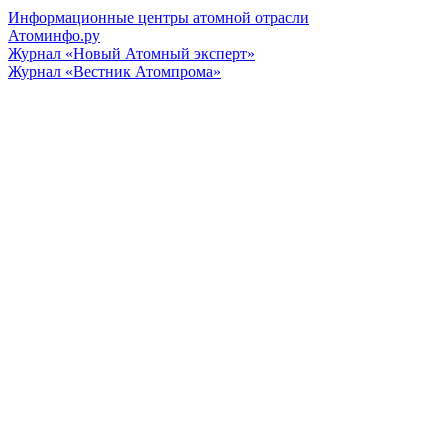
Информационные центры атомной отрасли
Атоминфо.ру
Журнал «Новый Атомный эксперт»
Журнал «Вестник Атомпрома»