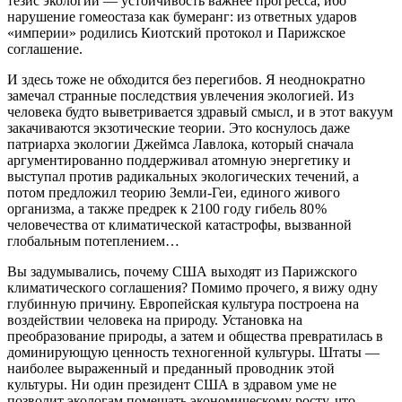
тезис экологии — устойчивость важнее прогресса, ибо
нарушение гомеостаза как бумеранг: из ответных ударов
«империи» родились Киотский протокол и Парижское
соглашение.
И здесь тоже не обходится без перегибов. Я неоднократно
замечал странные последствия увлечения экологией. Из
человека будто выветривается здравый смысл, и в этот вакуум
закачиваются экзотические теории. Это коснулось даже
патриарха экологии Джеймса Лавлока, который сначала
аргументированно поддерживал атомную энергетику и
выступал против радикальных экологических течений, а
потом предложил теорию Земли-Геи, единого живого
организма, а также предрек к 2100 году гибель 80 %
человечества от климатической катастрофы, вызванной
глобальным потеплением…
Вы задумывались, почему США выходят из Парижского
климатического соглашения? Помимо прочего, я вижу одну
глубинную причину. Европейская культура построена на
воздействии человека на природу. Установка на
преобразование природы, а затем и общества превратилась в
доминирующую ценность техногенной культуры. Штаты —
наиболее выраженный и преданный проводник этой
культуры. Ни один президент США в здравом уме не
позволит экологам помешать экономическому росту, что