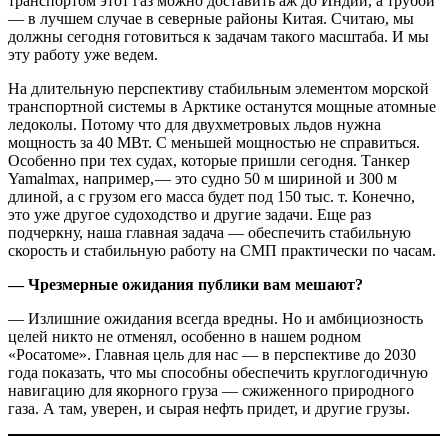
транспортом этот газ можно доставить аж до Индии, а трубой
— в лучшем случае в северные районы Китая. Считаю, мы
должны сегодня готовиться к задачам такого масштаба. И мы
эту работу уже ведем.
На длительную перспективу стабильным элементом морской
транспортной системы в Арктике останутся мощные атомные
ледоколы. Потому что для двухметровых льдов нужна
мощность за 40 МВт. С меньшей мощностью не справиться.
Особенно при тех судах, которые пришли сегодня. Танкер
Yamalmax, например, — это судно 50 м шириной и 300 м
длиной, а с грузом его масса будет под 150 тыс. т. Конечно,
это уже другое судоходство и другие задачи. Еще раз
подчеркну, наша главная задача — обеспечить стабильную
скорость и стабильную работу на СМП практически по часам.
— Чрезмерные ожидания публики вам мешают?
— Излишние ожидания всегда вредны. Но и амбициозность
целей никто не отменял, особенно в нашем родном
«Росатоме». Главная цель для нас — в перспективе до 2030
года показать, что мы способны обеспечить круглогодичную
навигацию для якорного груза — сжиженного природного
газа. А там, уверен, и сырая нефть придет, и другие грузы.