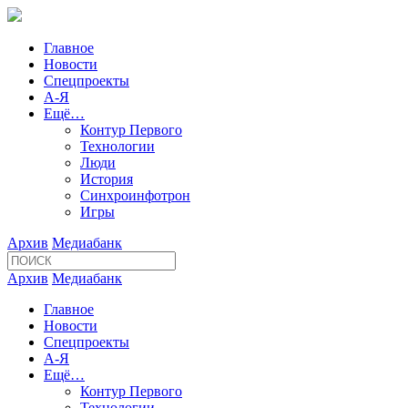
Главное
Новости
Спецпроекты
А-Я
Ещё…
Контур Первого
Технологии
Люди
История
Синхроинфотрон
Игры
Архив
Медиабанк
Архив
Медиабанк
Главное
Новости
Спецпроекты
А-Я
Ещё…
Контур Первого
Технологии