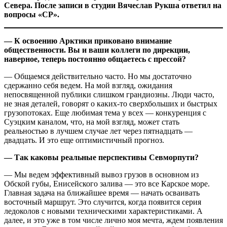
Севера. После записи в студии Вячеслав Рукша ответил на
вопросы «СР».
— К освоению Арктики приковано внимание
общественности. Вы и ваши коллеги по дирекции,
наверное, теперь постоянно общаетесь с прессой?
— Общаемся действительно часто. Но мы достаточно
сдержанно себя ведем. На мой взгляд, ожидания
непосвященной публики слишком грандиозны. Люди часто,
не зная деталей, говорят о каких-то сверхбольших и быстрых
грузопотоках. Еще любимая тема у всех — конкуренция с
Суэцким каналом, что, на мой взгляд, может стать
реальностью в лучшем случае лет через пятнадцать —
двадцать. И это еще оптимистичный прогноз.
— Так каковы реальные перспективы Севморпути?
— Мы ведем эффективный вывоз грузов в основном из
Обской губы, Енисейского залива — это все Карское море.
Главная задача на ближайшее время — начать осваивать
восточный маршрут. Это случится, когда появится серия
ледоколов с новыми техническими характеристиками. А
далее, и это уже в том числе лично моя мечта, ждем появления