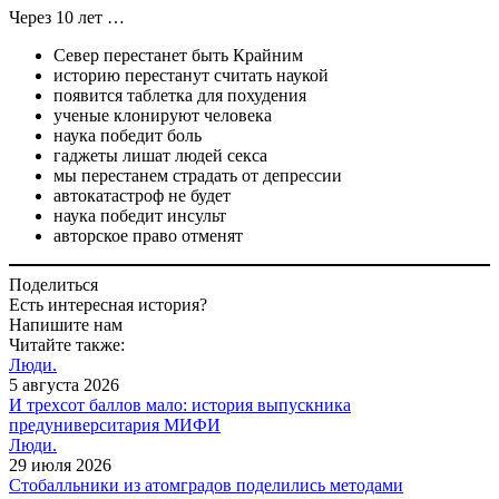
Через 10 лет …
Cевер перестанет быть Крайним
историю перестанут считать наукой
появится таблетка для похудения
ученые клонируют человека
наука победит боль
гаджеты лишат людей секса
мы перестанем страдать от депрессии
автокатастроф не будет
наука победит инсульт
авторское право отменят
Поделиться
Есть интересная история?
Напишите нам
Читайте также:
Люди.
5 августа 2026
И трехсот баллов мало: история выпускника
предуниверситария МИФИ
Люди.
29 июля 2026
Cтобалльники из атомградов поделились методами