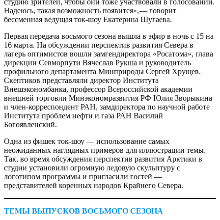
студию зрителей, чтобы они тоже участвовали в голосовании.
Надеюсь, такая возможность появится», — говорит
бессменная ведущая ток-шоу Екатерина Шугаева.
Первая передача восьмого сезона вышла в эфир в ночь с 15 на
16 марта. На обсуждении перспектив развития Севера в
лагерь оптимистов вошли замгендиректора «Росатома», глава
дирекции Севморпути Вячеслав Рукша и руководитель
профильного департамента Минприроды Сергей Хрущев.
Скептиков представляли директор Института
Внешэкономбанка, профессор Всероссийской академии
внешней торговли Минэкономразвития РФ Юлия Зворыкина
и член-корреспондент РАН, замдиректора по научной работе
Института проблем нефти и газа РАН Василий
Богоявленский.
Одна из фишек ток-шоу — использование самых
неожиданных наглядных примеров для иллюстрации темы.
Так, во время обсуждения перспектив развития Арктики в
студии установили огромную ледовую скульптуру с
логотипом программы и пригласили гостей —
представителей коренных народов Крайнего Севера.
ТЕМЫ ВЫПУСКОВ ВОСЬМОГО СЕЗОНА