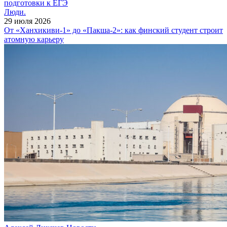
подготовки к ЕГЭ
Люди.
29 июля 2026
От «Ханхикиви-1» до «Пакша-2»: как финский студент строит
атомную карьеру