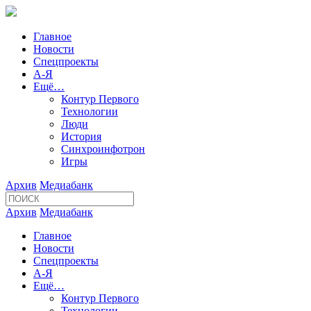
Главное
Новости
Спецпроекты
А-Я
Ещё…
Контур Первого
Технологии
Люди
История
Синхроинфотрон
Игры
Архив
Медиабанк
Архив
Медиабанк
Главное
Новости
Спецпроекты
А-Я
Ещё…
Контур Первого
Технологии