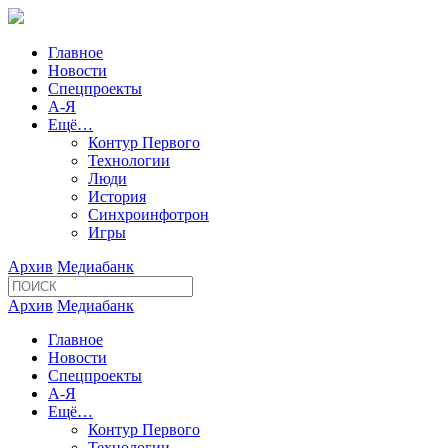
Главное
Новости
Спецпроекты
А-Я
Ещё…
Контур Первого
Технологии
Люди
История
Синхроинфотрон
Игры
Архив
Медиабанк
Архив
Медиабанк
Главное
Новости
Спецпроекты
А-Я
Ещё…
Контур Первого
Технологии