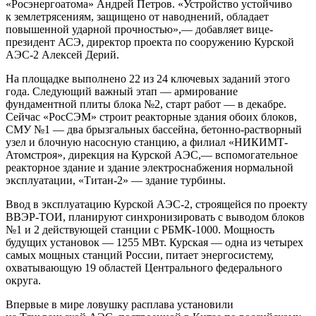
«Росэнергоатома» Андрей Петров. «Устройство устойчиво
к землетрясениям, защищено от наводнений, обладает
повышенной ударной прочностью»,— добавляет вице-
президент АСЭ, директор проекта по сооружению Курской
АЭС-2 Алексей Дерий.
На площадке выполнено 22 из 24 ключевых заданий этого
года. Следующий важный этап — армирование
фундаментной плиты блока №2, старт работ — в декабре.
Сейчас «РосСЭМ» строит реакторные здания обоих блоков,
СМУ №1 — два брызгальных бассейна, бетонно-растворный
узел и блочную насосную станцию, а филиал «НИКИМТ-
Атомстроя», дирекция на Курской АЭС,— вспомогательное
реакторное здание и здание электроснабжения нормальной
эксплуатации, «Титан-2» — здание турбины.
Ввод в эксплуатацию Курской АЭС-2, строящейся по проекту
ВВЭР-ТОИ, планируют синхронизировать с выводом блоков
№1 и 2 действующей станции с РБМК-1000. Мощность
будущих установок — 1255 МВт. Курская — одна из четырех
самых мощных станций России, питает энергосистему,
охватывающую 19 областей Центрального федерального
округа.
Впервые в мире ловушку расплава установили