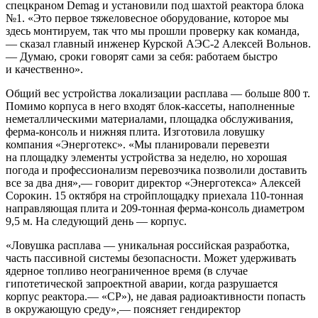
спецкраном Demag и установили под шахтой реактора блока
№1. «Это первое тяжеловесное оборудование, которое мы
здесь монтируем, так что мы прошли проверку как команда,
— сказал главный инженер Курской АЭС-2 Алексей Вольнов.
— Думаю, сроки говорят сами за себя: работаем быстро
и качественно».
Общий вес устройства локализации расплава — больше 800 т.
Помимо корпуса в него входят блок-кассеты, наполненные
неметаллическими материалами, площадка обслуживания,
ферма-консоль и нижняя плита. Изготовила ловушку
компания «Энерготекс». «Мы планировали перевезти
на площадку элементы устройства за неделю, но хорошая
погода и профессионализм перевозчика позволили доставить
все за два дня»,— говорит директор «Энерготекса» Алексей
Сорокин. 15 октября на стройплощадку приехала 110-тонная
направляющая плита и 209-тонная ферма-консоль диаметром
9,5 м. На следующий день — корпус.
«Ловушка расплава — уникальная российская разработка,
часть пассивной системы безопасности. Может удерживать
ядерное топливо неограниченное время (в случае
гипотетической запроектной аварии, когда разрушается
корпус реактора.— «СР»), не давая радиоактивности попасть
в окружающую среду»,— поясняет гендиректор