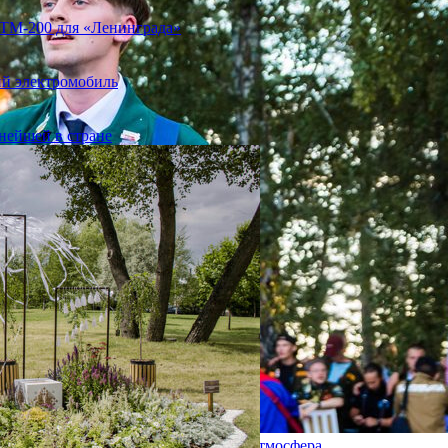
ИТМ-200 для «Ленинграда»
ий электромобиль
пнейшей в стране
ата, это дружба, творчество, особая атмосфера