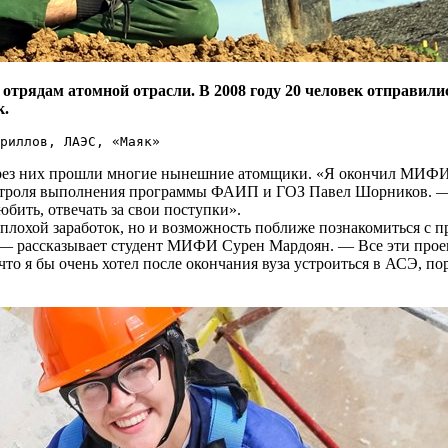
 отрядам атомной отрасли. В 2008 году 20 человек отправили
к.
ириллов, ЛАЭС, «Маяк»
рез них прошли многие нынешние атомщики. «Я окончил МИФИ в 
онтроля выполнения программы ФАИП и ГОЗ Павел Шорников. — 
юбить, отвечать за свои поступки».
лохой заработок, но и возможность поближе познакомиться с пр
 рассказывает студент МИФИ Сурен Мардоян. — Все эти проекты
что я бы очень хотел после окончания вуза устроиться в АСЭ, по