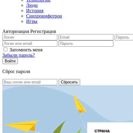
Люди
История
Синхроинфотрон
Игры
Авторизация
Регистрация
Запомнить меня
Забыли пароль?
Сброс пароля