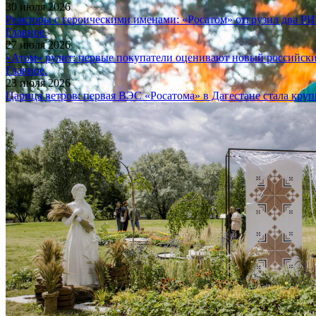
30 июля 2026
Реакторы с героическими именами: «Росатом» отгрузил два Р
Главное.
27 июля 2026
«Атом» рулит: первые покупатели оценивают новый российск
Главное.
23 июля 2026
Царица ветров: первая ВЭС «Росатома» в Дагестане стала кру
Стройотряды — это не только непростая работа и хорошая зарпл