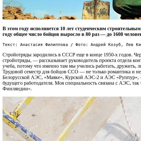
В этом году исполняется 10 лет студенческим строительным
году общее число бойцов выросло в 80 раз — до 1608 челове
Текст: Анастасия Филиппова / Фото: Андрей Козуб, Лев К
Стройотряды зародились в СССР еще в конце 1950-х годов. Че
стройотряды, — рассказывает руководитель проекта отдела к
учеба, потому что именно там мы учились работать, дружить, л
Трудовой семестр для бойцов ССО — не только романтика и неп
Белорусской АЭС, «Маяке», Курской АЭС‑2 и АЭС «Руппур», —
будущего работодателя. Моя специальность связана с АЭС, так 
Финляндии».