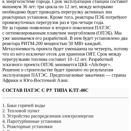
к энергосистеме города. Срок эксплуатации станции составит
минимум 36 лет: три цикла по 12 лет, между которыми
необходимо будет проводить перегрузку активных зон
реакторных установок. Кроме того, реакторы ПЭБ потребуют
промежуточных перегрузок раз в три-четыре года.
Не за горами появление и второго поколения ПАТЭС
с оптимизированным плавучим энергоблоком (ОПЭБ). Мы
уже занимаемся его разработкой. В нем будет установлено два
реактора РИТМ‑200 мощностью 50 МВт каждый.
Металлоемкость проекта будет уменьшена на четверть, потому
что из него исключат отсек для хранения ОЯТ. Срок между
перегрузками топлива составит 10–12 лет. Разработкой
эскизного проекта ОПЭБ занимается ЦКБ «Айсберг».
Решение о строительстве будет принято по результатам
эксплуатации ПАТЭС. Предполагаемые заказчики — страны
Африки и Юго-Восточной Азии.
СОСТАВ ПАТЭС С РУ ТИПА КЛТ-40C
1. Баки горячей воды
2. Тепловой пункт
3. Устройство распределения электроэнергии
4. Паротурбинные установки
5. Реакторные установки