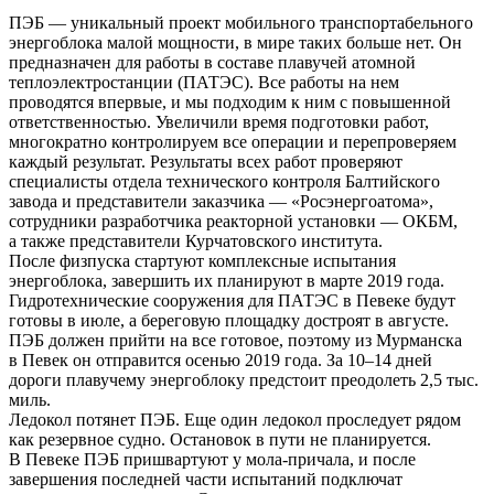
ПЭБ — уникальный проект мобильного транспортабельного
энергоблока малой мощности, в мире таких больше нет. Он
предназначен для работы в составе плавучей атомной
теплоэлектростанции (ПАТЭС). Все работы на нем
проводятся впервые, и мы подходим к ним с повышенной
ответственностью. Увеличили время подготовки работ,
многократно контролируем все операции и перепроверяем
каждый результат. Результаты всех работ проверяют
специалисты отдела технического контроля Балтийского
завода и представители заказчика — «Росэнергоатома»,
сотрудники разработчика реакторной установки — ОКБМ,
а также представители Курчатовского института.
После физпуска стартуют комплексные испытания
энергоблока, завершить их планируют в марте 2019 года.
Гидротехнические сооружения для ПАТЭС в Певеке будут
готовы в июле, а береговую площадку достроят в августе.
ПЭБ должен прийти на все готовое, поэтому из Мурманска
в Певек он отправится осенью 2019 года. За 10–14 дней
дороги плавучему энергоблоку предстоит преодолеть 2,5 тыс.
миль.
Ледокол потянет ПЭБ. Еще один ледокол проследует рядом
как резервное судно. Остановок в пути не планируется.
В Певеке ПЭБ пришвартуют у мола-причала, и после
завершения последней части испытаний подключат