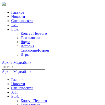
Главное
Новости
Спецпроекты
А-Я
Ещё…
Контур Первого
Технологии
Люди
История
Синхроинфотрон
Игры
Архив
Медиабанк
Архив
Медиабанк
Главное
Новости
Спецпроекты
А-Я
Ещё…
Контур Первого
Технологии