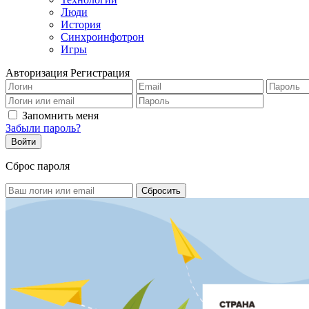
Люди
История
Синхроинфотрон
Игры
Авторизация
Регистрация
Запомнить меня
Забыли пароль?
Сброс пароля