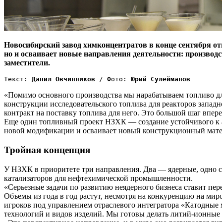
Новосибирский завод химконцентратов в конце сентября отм
но и осваивает новые направления деятельности: производс
заместители.
Текст:
 Данил Овчинников 
/ Фото: 
Юрий Сулейманов
«Помимо основного производства мы нарабатываем топливо для
конструкции исследовательского топлива для реакторов запад
контракт на поставку топлива для него. Это большой шаг впе
Еще один топливный проект НЗХК — ​создание устойчивого к 
новой модификации и осваивает новый конструкционный мате
Тройная концепция
У НЗХК в приоритете три направления. Два — ​ядерные, одно 
катализаторов для нефтехимической промышленности.
«Серьезные задачи по развитию неядерного бизнеса ставит пе
Объемы из года в год растут, несмотря на конкуренцию на ми
игроков под управлением отраслевого интегратора «Катодные 
технологий и видов изделий. Мы готовы делать литий-ионные