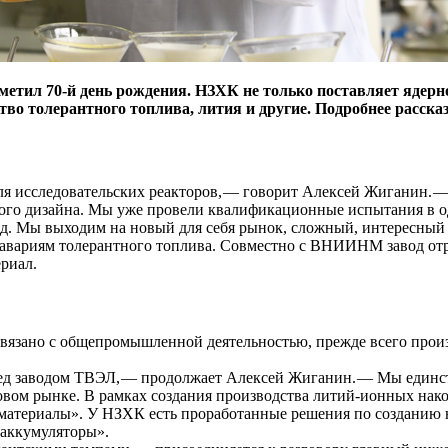
етил 70-й день рождения. НЗХК не только поставляет ядерно
тво толерантного топлива, лития и другие. Подробнее расск
 исследовательских реакторов, — ​говорит Алексей Жиганин. — 
ного дизайна. Мы уже провели квалификационные испытания в о
ред. Мы выходим на новый для себя рынок, сложный, интересный
авариям толерантного топлива. Совместно с ВНИИНМ завод отр
риал.
связано с общепромышленной деятельностью, прежде всего произ
ред заводом ТВЭЛ, — ​продолжает Алексей Жиганин. — ​Мы единс
ровом рынке. В рамках создания производства литий-ионных нак
материалы». У НЗХК есть проработанные решения по созданию н
 аккумуляторы».