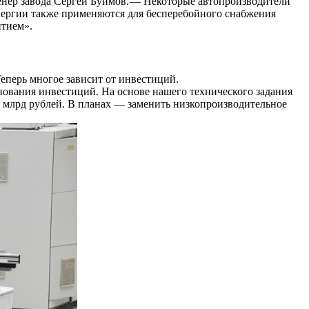
енер завода Сергей Буймов. — ​Некоторые автопроизводители
энергии также применяются для бесперебойного снабжения
итием».
еперь многое зависит от инвестиций.
ования инвестиций. На основе нашего технического задания
3 млрд рублей. В планах — ​заменить низкопроизводительное