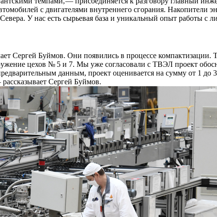
гантскими темпами, — ​присоединяется к разговору главный инж
 автомобилей с двигателями внутреннего сгорания. Накопители 
евера. У нас есть сырьевая база и уникальный опыт работы с л
ает Сергей Буймов. Они появились в процессе компактизации. Т
жение цехов № 5 и 7. Мы уже согласовали с ТВЭЛ проект обосн
предварительным данным, проект оценивается на сумму от 1 до 
 ​рассказывает Сергей Буймов.