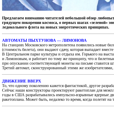
Предлагаем вниманию читателей небольшой обзор любопытн
грядущем покорении космоса, о первых шагах «зеленой» эне
ледокольного флота на новых энергетических принципах.
АВТОМАТЫ ПЫХТУНОВА — ЛИМОНОВА
На станциях Московского метрополитена появились новые бил
(стоимость билета), они выдают сдачу, которая выпадает вместе
В Центральном парке культуры и отдыха им. Горького на выста
и Лимоновым, и работает по тому же принципу, что и билетны
при опускании соответствующей монеты на письме ставится ш
Третий автомат, сконструированный этими же изобретателями,
ДВИЖЕНИЕ ВВЕРХ
То, что одному поколению кажется фантастикой, другое разра
Сейчас наши конструкторы проектируют ракетоплан для межпла
годы в США разрабатывались импульсно-взрывные ядерные дви
ракетоплана. Может быть, недалеко то время, когда полетят н