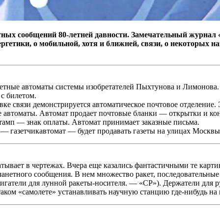
ых сообщений 80-летней давности. Замечательный журнал «
ргетики, о мобильной, хотя и ближней, связи, о некоторых н
етные автоматы системы изобретателей Пыхтунова и Лимонова. 
 с билетом.
вке связи демонстрируется автоматическое почтовое отделение.
е автоматы. Автомат продает почтовые бланки — открытки и кон
тамп — знак оплаты. Автомат принимает заказные письма.
 — газетчикавтомат — будет продавать газеты на улицах Москвы
батывает в чертежах. Вчера еще казались фантастичными те кар
нетного сообщения. В нем множество ракет, последовательные 
гатели для лунной ракеты-носителя. — «СР»). Держатели для р
а таком «самолете» устанавливать научную станцию где-нибудь н