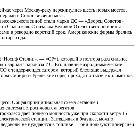
ейчас через Москву-реку перекинулись шесть новых мостов.
 первый в Союзе висячий мост.
з высококачественной стали марки ДС — «Дворец Советов»
иста Спасителя. С началом Великой Отечественной войны
рами в рекордно короткий срок. Американские фирмы брались
полтора года.
«Иосиф Сталин». — «СР»), который в полтора раза сильнее
ый вариант паровоза ИС. Его плавные аэродинамические
 СО с тендер-конденсатором, который блестяще выдержал
оры Сибири и Уральские горы, проходя по тысяче километров
дущего. Общая принципиальная схема летающей
х система ветросиловых агрегатов.
троколесо дает полную мощность уже при скорости ветра 15
оэлектрической станции. Заглядывая в будущее, можно
 ледоколы не нуждаются в топливе — они пользуются энергией