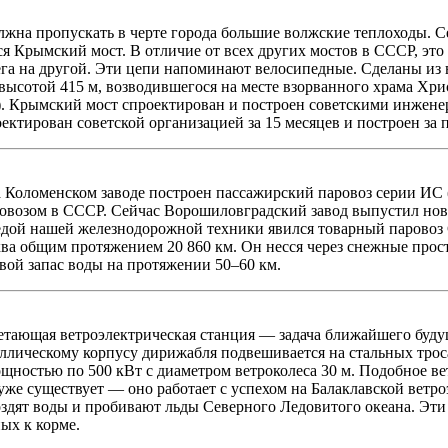
жна пропускать в черте города большие волжские теплоходы. С
я Крымский мост. В отличие от всех других мостов в СССР, это
рега на другой. Эти цепи напоминают велосипедные. Сделаны и
в высотой 415 м, возводившегося на месте взорванного храма Хр
). Крымский мост спроектирован и построен советскими инжене
оектирован советской организацией за 15 месяцев и построен за 
 Коломенском заводе построен пассажирский паровоз серии ИС (
овозом в СССР. Сейчас Ворошиловградский завод выпустил нов
бедой нашей железнодорожной техники явился товарный паровоз
 общим протяжением 20 860 км. Он несся через снежные прост
свой запас воды на протяжении 50–60 км.
о летающая ветроэлектрическая станция — задача ближайшего бу
ллическому корпусу дирижабля подвешивается на стальных троса
щностью по 500 кВт с диаметром ветроколеса 30 м. Подобное ве
о уже существует — оно работает с успехом на Балаклавской ветр
здят воды и пробивают льды Северного Ледовитого океана. Эти
ых к корме.