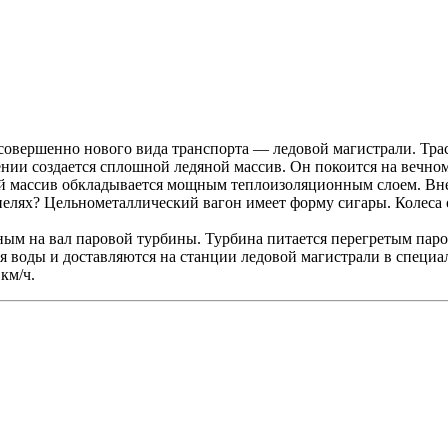
совершенно нового вида транспорта — ледовой магистрали. Тра
ении создается сплошной ледяной массив. Он покоится на вечно
й массив обкладывается мощным теплоизоляционным слоем. Вне
елях? Цельнометаллический вагон имеет форму сигары. Колеса о
ым на вал паровой турбины. Турбина питается перегретым паро
 воды и доставляются на станции ледовой магистрали в специа
км/ч.