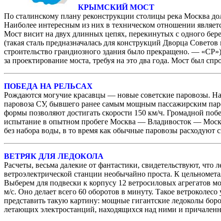
КРЫМСКИЙ МОСТ
По сталинскому плану реконструкции столицы река Москва дол
Наиболее интересным из них в техническом отношении являетс
Мост висит на двух длинных цепях, перекинутых с одного бе
(такая сталь предназначалась для конструкций Дворца Совето
строительство грандиозного здания было прекращено. — «СР»
за проектирование моста, требуя на это два года. Мост был спр
ПОБЕДА НА РЕЛЬСАХ
Рождаются могучие красавцы — новые советские паровозы. На
паровоза СУ, бывшего ранее самым мощным пассажирским пар
формы позволяют достигать скорости 150 км/ч. Громадной по
испытание в опытном пробеге Москва — Владивосток — Москва
без набора воды, в то время как обычные паровозы расходуют 
ВЕТРЯК ДЛЯ ЛЕДОКОЛА
Расчеты, весьма далекие от фантастики, свидетельствуют, чт
ветроэлектрической станции необычайно проста. К цельномета
Выберем для подвески к корпусу 12 ветросиловых агрегатов мо
м/c. Оно делает всего 60 оборотов в минуту. Такое ветроколес
представить такую картину: мощные гигантские ледоколы боро
летающих электростанций, находящихся над ними и причаленн