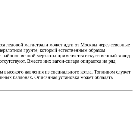
сса ледовой магистрали может идти от Москвы через северные
мерзлотном грунте, который естественным образом
 районов вечной мерзлоты применяется искусственный холод.
тсутствуют. Вместо них вагон-сигара опирается на ряд
м высокого давления из специального котла. Топливом служат
льных баллонах. Описанная установка может обладать