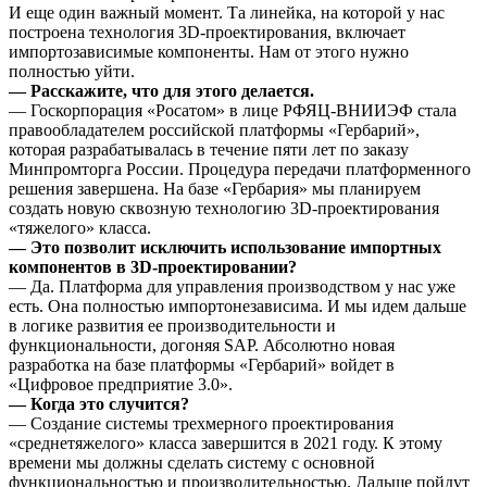
И еще один важный момент. Та линейка, на которой у нас
построена технология 3D-проектирования, включает
импортозависимые компоненты. Нам от этого нужно
полностью уйти.
— Расскажите, что для этого делается.
— Госкорпорация «Росатом» в лице РФЯЦ-ВНИИЭФ стала
правообладателем российской платформы «Гербарий»,
которая разрабатывалась в течение пяти лет по заказу
Минпромторга России. Процедура передачи платформенного
решения завершена. На базе «Гербария» мы планируем
создать новую сквозную технологию 3D-проектирования
«тяжелого» класса.
— Это позволит исключить использование импортных
компонентов в 3D-проектировании?
— Да. Платформа для управления производством у нас уже
есть. Она полностью импортонезависима. И мы идем дальше
в логике развития ее производительности и
функциональности, догоняя SAP. Абсолютно новая
разработка на базе платформы «Гербарий» войдет в
«Цифровое предприятие 3.0».
— Когда это случится?
— Создание системы трехмерного проектирования
«среднетяжелого» класса завершится в 2021 году. К этому
времени мы должны сделать систему с основной
функциональностью и производительностью. Дальше пойдут