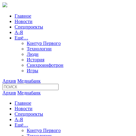
Главное
Новости
Спецпроекты
А-Я
Ещё…
Контур Первого
Технологии
Люди
История
Синхроинфотрон
Игры
Архив
Медиабанк
Архив
Медиабанк
Главное
Новости
Спецпроекты
А-Я
Ещё…
Контур Первого
Технологии