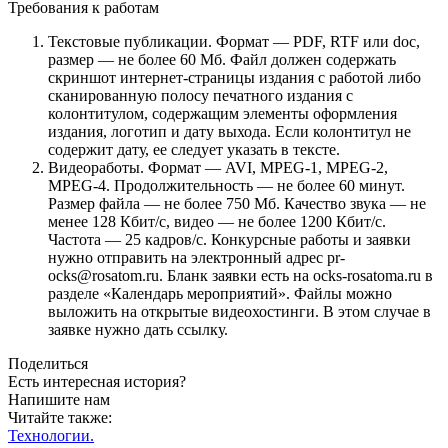
Требования к работам
Текстовые публикации. Формат — PDF, RTF или doc,
размер — не более 60 Мб. Файл должен содержать
скриншот интернет-страницы издания с работой либо
сканированную полосу печатного издания с
колонтитулом, содержащим элементы оформления
издания, логотип и дату выхода. Если колонтитул не
содержит дату, ее следует указать в тексте.
Видеоработы. Формат — AVI, MPEG‑1, MPEG‑2,
MPEG‑4. Продолжительность — не более 60 минут.
Размер файла — не более 750 Мб. Качество звука — не
менее 128 Кбит/с, видео — не более 1200 Кбит/с.
Частота — 25 кадров/с. Конкурсные работы и заявки
нужно отправить на электронный адрес pr-
ocks@rosatom.ru. Бланк заявки есть на ocks-rosatoma.ru в
разделе «Календарь мероприятий». Файлы можно
выложить на открытые видеохостинги. В этом случае в
заявке нужно дать ссылку.
Поделиться
Есть интересная история?
Напишите нам
Читайте также:
Технологии.