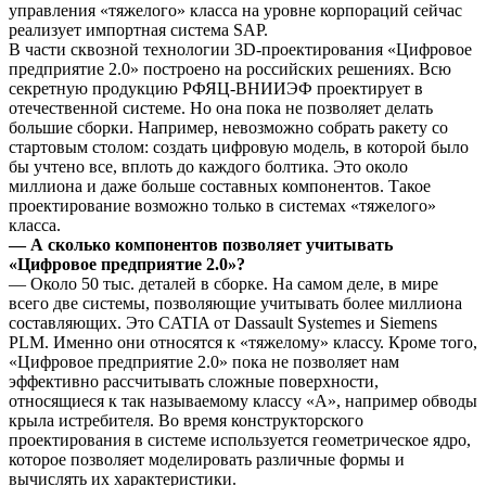
управления «тяжелого» класса на уровне корпораций сейчас
реализует импортная система SAP.
В части сквозной технологии 3D-проектирования «Цифровое
предприятие 2.0» построено на российских решениях. Всю
секретную продукцию РФЯЦ-ВНИИЭФ проектирует в
отечественной системе. Но она пока не позволяет делать
большие сборки. Например, невозможно собрать ракету со
стартовым столом: создать цифровую модель, в которой было
бы учтено все, вплоть до каждого болтика. Это около
миллиона и даже больше составных компонентов. Такое
проектирование возможно только в системах «тяжелого»
класса.
— А сколько компонентов позволяет учитывать
«Цифровое предприятие 2.0»?
— Около 50 тыс. деталей в сборке. На самом деле, в мире
всего две системы, позволяющие учитывать более миллиона
составляющих. Это CATIA от Dassault Systemes и Siemens
PLM. Именно они относятся к «тяжелому» классу. Кроме того,
«Цифровое предприятие 2.0» пока не позволяет нам
эффективно рассчитывать сложные поверхности,
относящиеся к так называемому классу «А», например обводы
крыла истребителя. Во время конструкторского
проектирования в системе используется геометрическое ядро,
которое позволяет моделировать различные формы и
вычислять их характеристики.