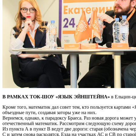
В РАМКАХ ТОК-ШОУ «ЯЗЫК ЭЙНШТЕЙНА»
в Ельцин-це
Кроме того, математик дал совет тем, кто пользуется картами 
объездные пути, создавая заторы уже на них.
Вернемся, однако, к парадоксу Браеса. Раз новая дорога може
отечественный математик. Рассмотрим следующую схему дорог 
Из пункта А в пункт В ведут две дороги: старая (обозначена че
С и затем снова расходятся. Езда на участках АС и СВ по стар