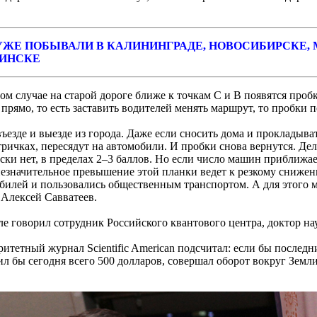
И УЖЕ ПОБЫВАЛИ В КАЛИНИНГРАДЕ, НОВОСИБИРСКЕ,
МИНСКЕ
том случае на старой дороге ближе к точкам С и В появятся проб
прямо, то есть заставить водителей менять маршрут, то пробки п
езде и выезде из города. Даже если сносить дома и прокладыват
ктричках, пересядут на автомобили. И пробки снова вернутся. Де
и нет, в пределах 2–3 баллов. Но если число машин приближаетс
незначительное превышение этой планки ведет к резкому сниже
обилей и пользовались общественным транспортом. А для этого 
Алексей Савватеев.
ле говорил сотрудник Российского квантового центра, доктор на
тетный журнал Scientific American подсчитал: если бы последни
бы сегодня всего 500 долларов, совершал оборот вокруг Земли з