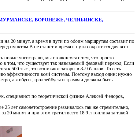
 МУРМАНСКЕ, ВОРОНЕЖЕ, ЧЕЛЯБИНСКЕ,
ки на 20 минут, а время в пути по обоим маршрутам составит по
еред пунктом В не станет и время в пути сократится для всех
ь новые магистрали, мы столкнемся с тем, что просто
ло в том, что существует так называемый фазовый переход. Если
я к 500 тыс., то возникают заторы в 8–9 баллов. То есть
нию эффективности всей системы. Поэтому выход один: нужно
метро, автобусы, троллейбусы и трамваи должны быть
ук, специалист по теоретической физике Алексей Федоров,
е 25 лет самолетостроение развивалось так же стремительно,
а 20 минут и при этом тратил всего 18,9 л топлива за такой