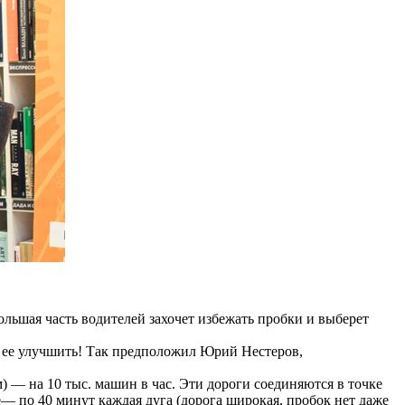
Большая часть водителей захочет избежать пробки и выберет
да ее улучшить! Так предположил Юрий Нестеров,
м) — на 10 тыс. машин в час. Эти дороги соединяются в точке
ге— по 40 минут каждая дуга (дорога широкая, пробок нет даже