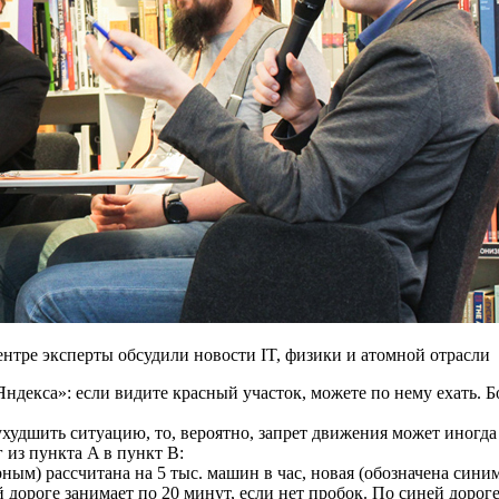
нтре эксперты обсудили новости IT, физики и атомной отрасли
«Яндекса»: если видите красный участок, можете по нему ехать. 
т ухудшить ситуацию, то, вероятно, запрет движения может иног
из пункта A в пункт B:
рным) рассчитана на 5 тыс. машин в час, новая (обозначена сини
ой дороге занимает по 20 минут, если нет пробок. По синей доро