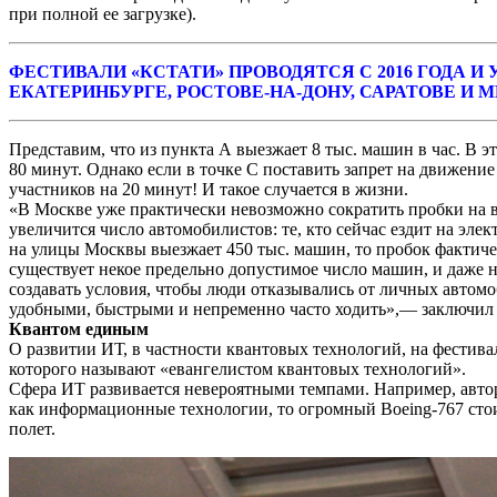
при полной ее загрузке).
ФЕСТИВАЛИ «КСТАТИ» ПРОВОДЯТСЯ С 2016 ГОДА 
ЕКАТЕРИНБУРГЕ, РОСТОВЕ-НА-ДОНУ, САРАТОВЕ И 
Представим, что из пункта А выезжает 8 тыс. машин в час. В э
80 минут. Однако если в точке С поставить запрет на движение 
участников на 20 минут! И такое случается в жизни.
«В Москве уже практически невозможно сократить пробки на въ
увеличится число автомобилистов: те, кто сейчас ездит на эле
на улицы Москвы выезжает 450 тыс. машин, то пробок фактическ
существует некое предельно допустимое число машин, и даже 
создавать условия, чтобы люди отказывались от личных автом
удобными, быстрыми и непременно часто ходить»,— заключил 
Квантом единым
О развитии ИТ, в частности квантовых технологий, на фестива
которого называют «евангелистом квантовых технологий».
Сфера ИТ развивается невероятными темпами. Например, автори
как информационные технологии, то огромный Boeing-767 стоил 
полет.