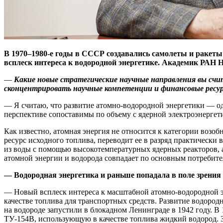
В 1970–1980-е годы в СССР создавались самолеты и ракет
всплеск интереса к водородной энергетике. Академик РАН 
—
Какие новые стратегические научные направления вы счи
сконцентрировать научные компетенции и финансовые ресу
— Я считаю, что развитие атомно-водородной энергетики — од
перспективе сопоставимы по объему с ядерной электроэнергет
Как известно, атомная энергия не относится к категории возо
ресурс исходного топлива, переводит ее в разряд практическ
из воды с помощью высокотемпературных ядерных реакторов, 
атомной энергии и водорода совпадает по основным потребите
— Водородная энергетика и раньше попадала в поле зрения 
— Новый всплеск интереса к масштабной атомно-водородной эн
качестве топлива для транспортных средств. Развитие водород
на водороде запустили в блокадном Ленинграде в 1942 году. 
ТУ‑154В, использующую в качестве топлива жидкий водород. 