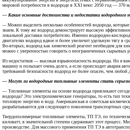
мировой потребности в водороде в XXI веке: 2050 год — 370 мл
— Какие основные достоинства и недостатки водородного
—
Можно выделить несколько особенностей водорода, которые 
знаем. К тому же водород демонстрирует высокую эффективнос
локальной доставки потребителю. Именно водородно-кислородн
двигателях водород вдвое и более увеличит удельную тягу в 
Во-вторых, водород как химический реагент необходим для х
можно с уверенностью говорить о неограниченных сырьевых рес
Из недостатков — высокая взрывоопасность водорода. Но я вам
машину и полыхает очень долго, а если происходит авария авт
требований безопасности водород не более опасен, чем любой 
— Могут ли водородные топливные элементы стать серьезн
— Топливные элементы на основе водорода привлекают сегодн
водорода? Это электрохимические генераторы, то есть тип те
тепловую энергию и воду. Американская и советская космиче
разрабатываются для следующего поколения транспортных средс
Твердополимерные топливные элементы, ТП ТЭ, по техническом
киловатт, в значительной степени сдерживает этот процесс. 
производстве. Для массового применения ТП ТЭ в автотранспорт