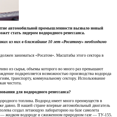
звитие автомобильной промышленности вызвало новый
ожет стать лидером водородного ренессанса.
ких из них в ближайшие 10 лет «Росатому» необходимо
должен заниматься «Росатом». Масштабы этого сектора в
пливо из сырья, объемы которого во много раз превышают
ерждение подкрепляется возможностью производства водорода
иям, транспорту, коммунальному сектору. Использование
кая чистота.
нования для водородного ренессанса?
дородного топлива. Водород имеет много преимуществ в
уже давно. В нашей стране впервые автомобильный двигатель
полева создал летающую лабораторию на базе самолета
ве — жидком водороде и сжиженном природном газе — ТУ‑155.