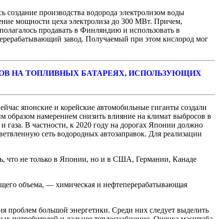
сь создание производства водорода электролизом воды
ение мощности цеха электролиза до 300 МВт. Причем,
полагалось продавать в Финляндию и использовать в
перерабатывающий завод. Получаемый при этом кислород мог
УСОВ НА ТОПЛИВНЫХ БАТАРЕЯХ, ИСПОЛЬЗУЮЩИХ
ейчас японские и корейские автомобильные гиганты создали
ым образом намерением снизить влияние на климат выбросов в
и газа. В частности, к 2020 году на дорогах Японии должно
зветвленную сеть водородных автозаправок. Для реализации
ь, что не только в Японии, но и в США, Германии, Канаде
 общего объема, — химическая и нефтеперерабатывающая
ия проблем большой энергетики. Среди них следует выделить
ных потребителей и дальнее теплоснабжение. Оценка масштаба