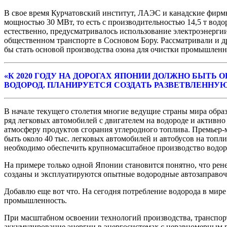
В свое время Курчатовский институт, ЛАЭС и канадские фирмы
мощностью 30 МВт, то есть с производительностью 14,5 т вод
естественно, предусматривалось использование электроэнерги
общественном транспорте в Сосновом Бору. Рассматривали и 
бы стать основой производства озона для очистки промышленн
«К 2020 ГОДУ НА ДОРОГАХ ЯПОНИИ ДОЛЖНО БЫТЬ
ВОДОРОД. ПЛАНИРУЕТСЯ СОЗДАТЬ РАЗВЕТВЛЕННУ
В начале текущего столетия многие ведущие страны мира обра
ряд легковых автомобилей с двигателем на водороде и активн
атмосферу продуктов сгорания углеродного топлива. Премьер-м
быть около 40 тыс. легковых автомобилей и автобусов на топл
необходимо обеспечить крупномасштабное производство водор
На примере только одной Японии становится понятно, что рене
созданы и эксплуатируются опытные водородные автозаправоч
Добавлю еще вот что. На сегодня потребление водорода в мир
промышленность.
При масштабном освоении технологий производства, транспор
аккумулирование энергии в энергосистемах с неравномерным 