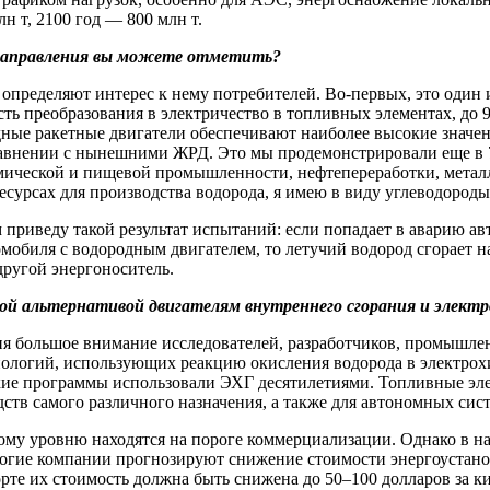
н т, 2100 год — 800 млн т.
 направления вы можете отметить?
определяют интерес к нему потребителей. Во-первых, это один 
ть преобразования в электричество в топливных элементах, до 
ые ракетные двигатели обеспечивают наиболее высокие значени
сравнении с нынешними ЖРД. Это мы продемонстрировали еще в 
имической и пищевой промышленности, нефтепереработки, метал
урсах для производства водорода, я имею в виду углеводороды 
 приведу такой результат испытаний: если попадает в аварию ав
омобиля с водородным двигателем, то летучий водород сгорает 
другой энергоноситель.
ой альтернативой двигателям внутреннего сгорания и элект
я большое внимание исследователей, разработчиков, промышлен
хнологий, использующих реакцию окисления водорода в электрох
ские программы использовали ЭХГ десятилетиями. Топливные эл
тв самого различного назначения, а также для автономных систе
у уровню находятся на пороге коммерциализации. Однако в нас
Многие компании прогнозируют снижение стоимости энергоустано
е их стоимость должна быть снижена до 50–100 долларов за кило