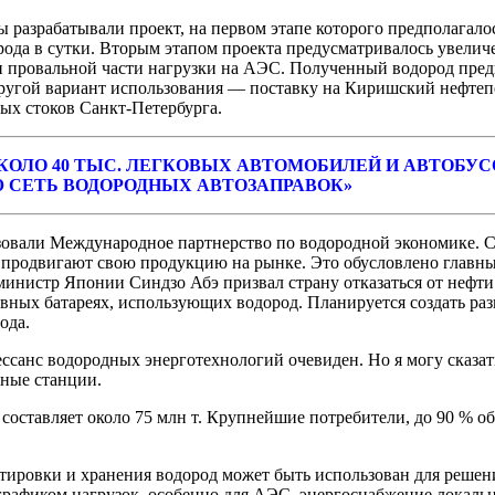
 разрабатывали проект, на первом этапе которого предполагало
орода в сутки. Вторым этапом проекта предусматривалось увелич
и провальной части нагрузки на АЭС. Полученный водород пред
другой вариант использования — поставку на Киришский нефте
ых стоков Санкт-Петербурга.
 ОКОЛО 40 ТЫС. ЛЕГКОВЫХ АВТОМОБИЛЕЙ И АВТОБ
Ю СЕТЬ ВОДОРОДНЫХ АВТОЗАПРАВОК»
зовали Международное партнерство по водородной экономике. С
о продвигают свою продукцию на рынке. Это обусловлено главн
инистр Японии Синдзо Абэ призвал страну отказаться от нефти 
ивных батареях, использующих водород. Планируется создать ра
ода.
ссанс водородных энерготехнологий очевиден. Но я могу сказат
ные станции.
е составляет около 75 млн т. Крупнейшие потребители, до 90 %
тировки и хранения водород может быть использован для решен
графиком нагрузок, особенно для АЭС, энергоснабжение локаль