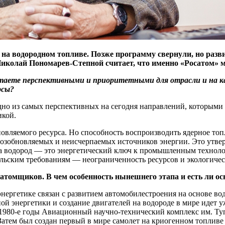
ы на водородном топливе. Позже программу свернули, но ра
Николай Пономарев-Степной считает, что именно «Росатом» м
таете перспективными и приоритетными для отрасли и на ка
рсы?
но из самых перспективных на сегодня направлений, которыми 
икой.
бновляемого ресурса. Но способность воспроизводить ядерное то
и возобновляемых и неисчерпаемых источников энергии. Это утв
а водород — это энергетический ключ к промышленным технолог
льским требованиям — неограниченность ресурсов и экологичес
атомщиков. В чем особенность нынешнего этапа и есть ли ос
ергетике связан с развитием автомобилестроения на основе во
ной энергетики и создание двигателей на водороде в мире идет 
В 1980-е годы Авиационный научно-технический комплекс им. Ту
Затем был создан первый в мире самолет на криогенном топли