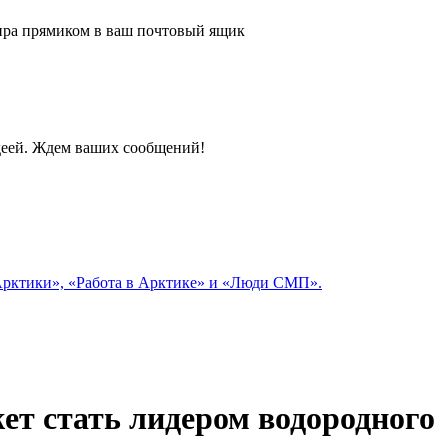
 мира прямиком в ваш почтовый ящик
идеей. Ждем ваших сообщений!
 Арктики», «Работа в Арктике» и «Люди СМП».
т стать лидером водородного