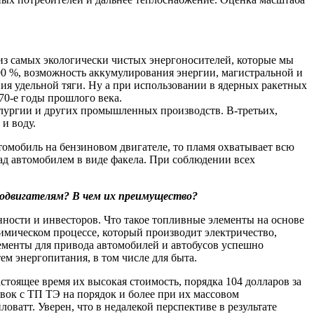
из самых экологически чистых энергоносителей, которые мы
90 %, возможность аккумулирования энергии, магистральной и
я удельной тяги. Ну а при использовании в ядерных ракетных
70-е годы прошлого века.
лургии и других промышленных производств. В-третьих,
и воду.
томобиль на бензиновом двигателе, то пламя охватывает всю
над автомобилем в виде факела. При соблюдении всех
родвигателям? В чем их преимущество?
ности и инвесторов. Что такое топливные элементы на основе
имическом процессе, который производит электричество,
ементы для привода автомобилей и автобусов успешно
м энергопитания, в том числе для быта.
тоящее время их высокая стоимость, порядка 104 долларов за
вок с ТП ТЭ на порядок и более при их массовом
ватт. Уверен, что в недалекой перспективе в результате