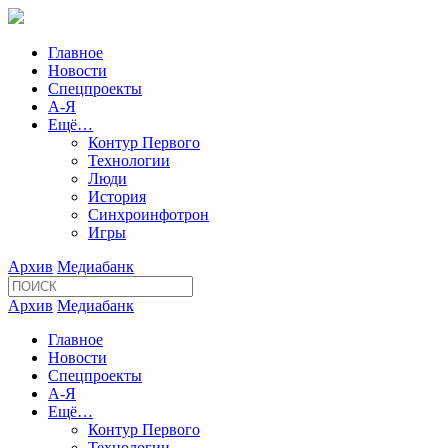
Главное
Новости
Спецпроекты
А-Я
Ещё…
Контур Первого
Технологии
Люди
История
Синхроинфотрон
Игры
Архив
Медиабанк
Архив
Медиабанк
Главное
Новости
Спецпроекты
А-Я
Ещё…
Контур Первого
Технологии