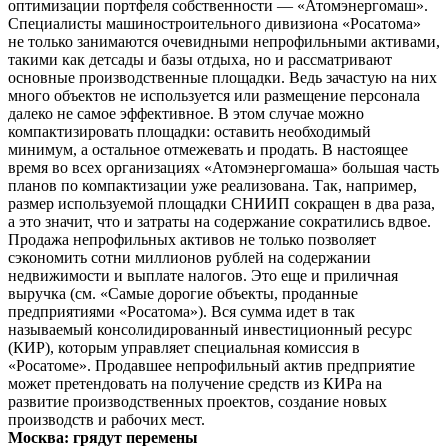
оптимизации портфеля собственности — «Атомэнергомаш».
Специалисты машиностроительного дивизиона «Росатома»
не только занимаются очевидными непрофильными активами,
такими как детсады и базы отдыха, но и рассматривают
основные производственные площадки. Ведь зачастую на них
много объектов не используется или размещение персонала
далеко не самое эффективное. В этом случае можно
компактизировать площадки: оставить необходимый
минимум, а остальное отмежевать и продать. В настоящее
время во всех организациях «Атомэнергомаша» большая часть
планов по компактизации уже реализована. Так, например,
размер используемой площадки СНИИП сокращен в два раза,
а это значит, что и затраты на содержание сократились вдвое.
Продажа непрофильных активов не только позволяет
сэкономить сотни миллионов рублей на содержании
недвижимости и выплате налогов. Это еще и приличная
выручка (см. «Самые дорогие объекты, проданные
предприятиями «Росатома»). Вся сумма идет в так
называемый консолидированный инвестиционный ресурс
(КИР), которым управляет специальная комиссия в
«Росатоме». Продавшее непрофильный актив предприятие
может претендовать на получение средств из КИРа на
развитие производственных проектов, создание новых
производств и рабочих мест.
Москва: грядут перемены