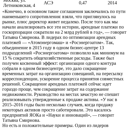
Москва, ул.
АСЭ
0,47
2014
Летниковская, 4
«Конечно, в основном такие соглашения заключались по пути
наименьшего сопротивления: взяли, что приглянулось на
рынке, плюс директор живет недалеко. После того как мы
начали анализировать все эти истории, арендные платежи по
госкорпорации сократили на 2 млрд рублей в год», — говорит
Татьяна Смирнова. В лидерах по оптимизации арендных
платежей — «Атомэнергомаш» и «Росэнергоатом». Так,
объединение в 2015 году в одном бизнес-центре 13
подразделений «Росэнергоатома» позволило как минимум на
15 % сократить общехозяйственные расходы. Также был
получен косвенный эффект: организации одного контура
собрали в одном бизнесцентре, это дало сокращение
временных затрат на организацию совещаний, на пересылку
корреспонденции, ускорение процесса принятия совместных
решений. Сокращение арендных платежей сейчас идет
гораздо проще, чем сокращение затрат на содержание
недвижимости. Руководство на местах зачастую не спешит
реализовывать утвержденные к продаже активы. «У нас в
2015–2016 годы было несколько случаев, когда продажу
некоторых активов просто саботировали. Это касалось
предприятий ЯОКа и «Науки и инноваций», — говорит
Татьяна Смирнова.
Но есть и положительные примеры. Один из лидеров