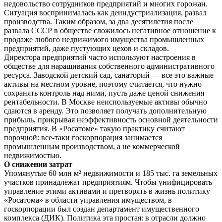
недовольство сотрудников предприятий и многих горожан.
Ситуация воспринималась как деиндустриализация, развал
производства. Таким образом, за два десятилетия после
развала СССР в обществе сложилось негативное отношение к
продаже любого недвижимого имущества промышленных
предприятий, даже пустующих цехов и складов.
Директора предприятий часто используют настроения в
обществе для наращивания собственного административного
ресурса. Заводской детский сад, санаторий — все это важные
активы на местном уровне, поэтому считается, что нужно
сохранять контроль над ними, пусть даже ценой снижения
рентабельности. В Москве неиспользуемые активы обычно
сдаются в аренду. Это позволяет получать дополнительную
прибыль, прикрывая неэффективность основной деятельности
предприятия. В «Росатоме» такую практику считают
порочной: все-таки госкорпорация занимается
промышленным производством, а не коммерческой
недвижимостью.
О снижении затрат
Упомянутые 60 млн м² недвижимости и 185 тыс. га земельных
участков принадлежат предприятиям. Чтобы унифицировать
управление этими активами и претворять в жизнь политику
«Росатома» в области управления имуществом, в
госкорпорации был создан департамент имущественного
комплекса (ДИК). Политика эта простая: в отрасли должно