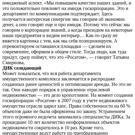
имиджевый аспект. «Мы повышаем качество наших зданий, и
это положительно повлияет на имидж госкорпорации. Это и
департамент по коммуникациям подтверждает. Здесь
получается интересная синергия: мы говорим об экономии
денег, а они говорят еще и про имидж. Потому что сейчас мы
говорим о корпорации знаний, а когда приходим на некоторые
наши предприятия и видим интерьер… Как-то сразу не
вяжется картинка с тем, как мы себя позиционируем. А
отремонтируем оставшиеся площадки — сделаем их
современнее, оформим в общем стиле. Тогда люди, как туда
придут, сразу поймут, что это «Росатом», — говорит Татьяна
Смирнова.
ДИК созидающий
Может показаться, что вся работа департамента
имущественного комплекса заключается в распродаже
созданных ранее ценностей и оптимизации аренды. Но это не
так. Они наводят порядок в управлении отраслевой
недвижимостью — это дело кропотливое. На момент создания
госкорпорации «Росатом» в 2007 году в учете недвижимого
имущества отрасли царил хаос. Права собственности на 60 %
объектов даже не были оформлены по закону. Устранением
этого огромного недочета занимались специалисты ДИКа. За
прошедшие 10 лет количество неоформленных объектов
недвижимости сократилось в 10 раз. Кроме того,
имущественники ведут работу по преобразованию