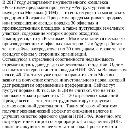
В 2017 году департамент имущественного комплекса
«Росатома» предложил программу «Реструктуризация
имущества Москвы» (РИМ) — то есть имущества московских
предприятий отрасли. Программа предусматривает продажу
или прекращение аренды порядка 30 офисных и
производственных площадок, а также пустующих земельных
участков, содержание которых дорого обходится.
Планируется, что у «Росатома» в Москве останется несколько
производственных и офисных кластеров. Там будут работать
те, кто сейчас рассредоточен по 30 площадкам, а также те, кто
арендует офисы у сторонних организаций.
Оставшуюся в отраслевой собственности недвижимость
отремонтируют, доведут до современных стандартов. Одним
из таких кластеров станет площадка НИИТФА на Варшавском
шоссе, 46. Институт уже подал в правительство Москвы
заявку на получение статуса индустриального парка, который
даст резидентам определенные преференции. Сейчас тут
пустует порядка 30 тыс. м². В ДИКе считают, что на этих
площадях можно разместить 15 – 20 отраслевых компаний.
Прежде всего — тех, что сотрудничают друг с другом в
рамках основной деятельности. Таким образом «Росатом»
получит экономический эффект от снижения налогов и
улучшит качество офисного здания НИИТФА. Конечно, это
потребует инвестиций госкорпорации. По подсчетам ДИКа,
вложения окупятся менее чем за три года. Проект имеет и