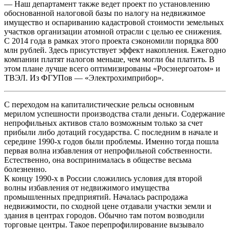
— Наш департамент также ведет проект по установлению
обоснованной налоговой базы по налогу на недвижимое
имущество и оспариванию кадастровой стоимости земельных
участков организации атомной отрасли с целью ее снижения.
С 2014 года в рамках этого проекта сэкономили порядка 800
млн рублей. Здесь присутствует эффект накопления. Ежегодно
компании платят налогов меньше, чем могли бы платить. В
этом плане лучше всего оптимизированы «Росэнергоатом» и
ТВЭЛ. Из ФГУПов — «Электрохимприбор».
С переходом на капиталистические рельсы основным
мерилом успешности производства стали деньги. Содержание
непрофильных активов стало возможным только за счет
прибыли либо дотаций государства. С последним в начале и
середине 1990-х годов были проблемы. Именно тогда пошла
первая волна избавления от непрофильной собственности.
Естественно, она воспринималась в обществе весьма
болезненно.
К концу 1990-х в России сложились условия для второй
волны избавления от недвижимого имущества
промышленных предприятий. Началась распродажа
недвижимости, по сходной цене отдавали участки земли и
здания в центрах городов. Обычно там потом возводили
торговые центры. Такое перепрофилирование вызывало