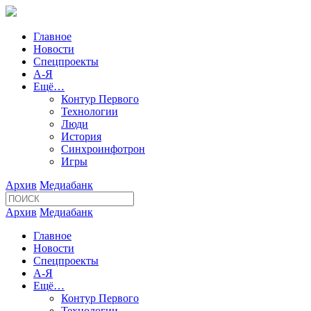
Главное
Новости
Спецпроекты
А-Я
Ещё…
Контур Первого
Технологии
Люди
История
Синхроинфотрон
Игры
Архив
Медиабанк
Архив
Медиабанк
Главное
Новости
Спецпроекты
А-Я
Ещё…
Контур Первого
Технологии