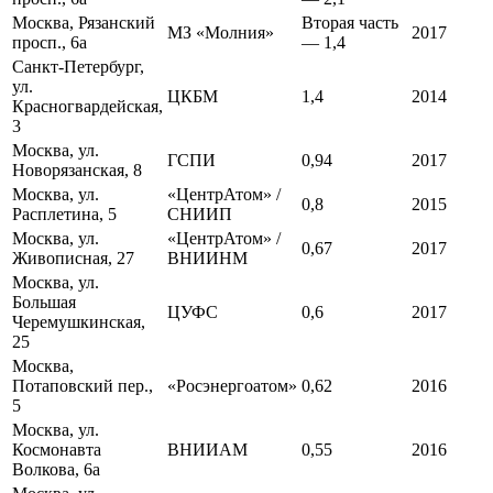
Москва, Рязанский
Вторая часть
МЗ «Молния»
2017
просп., 6а
— 1,4
Санкт-Петербург,
ул.
ЦКБМ
1,4
2014
Красногвардейская,
3
Москва, ул.
ГСПИ
0,94
2017
Новорязанская, 8
Москва, ул.
«ЦентрАтом» /
0,8
2015
Расплетина, 5
СНИИП
Москва, ул.
«ЦентрАтом» /
0,67
2017
Живописная, 27
ВНИИНМ
Москва, ул.
Большая
ЦУФС
0,6
2017
Черемушкинская,
25
Москва,
Потаповский пер.,
«Росэнергоатом»
0,62
2016
5
Москва, ул.
Космонавта
ВНИИАМ
0,55
2016
Волкова, 6а