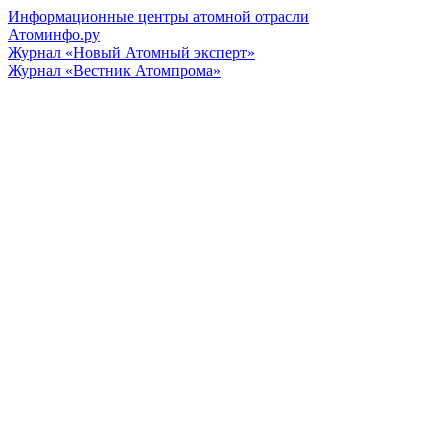
Информационные центры атомной отрасли
Атоминфо.ру
Журнал «Новый Атомный эксперт»
Журнал «Вестник Атомпрома»