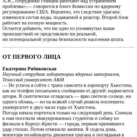
АЭС, сотрудники станции работают над устранением
проблемы»,— говорится в блоге Комиссии по ядерному
регулированию США. Вероятно, это следствие урагана:
изменился состав воды, подаваемой в реактор. Второй блок
работает на полную мощность.
Остается добавить, что ни одно из упомянутых выше
происшествий не представляло ни реальной,
ни потенциальной угрозы безопасности населения штата.
ОТ ПЕРВОГО ЛИЦА
Екатерина Рябиковская
Научный сотрудник лаборатории ядерных материалов,
Техасский университет A&M
— Не успела я сойти с трапа самолета в аэропорту Хьюстона,
как на телефон посыпались сообщения от друзей: надвигается
шторм. Я скептически огляделась — ярко светило солнце, ни
одного облака,— но на всякий случай решила поспешить:
университет в двух часах езды от Хьюстона.
Погода начала портиться только на следующий день. Сначала
к нам поселили эвакуированных студентов и собаку из
филиала в Корпус-Кристи — города, первым принявшего
удар стихии. Потом отменили занятия. Я сидела дома,
мониторя онлайнкарты движения урагана и поглядывая в