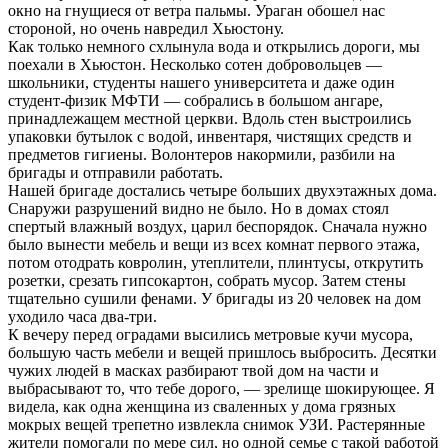
окно на гнущиеся от ветра пальмы. Ураган обошел нас
стороной, но очень навредил Хьюстону.
Как только немного схлынула вода и открылись дороги, мы
поехали в Хьюстон. Несколько сотен добровольцев —
школьники, студенты нашего университета и даже один
студент-физик МФТИ — собрались в большом ангаре,
принадлежащем местной церкви. Вдоль стен выстроились
упаковки бутылок с водой, инвентаря, чистящих средств и
предметов гигиены. Волонтеров накормили, разбили на
бригады и отправили работать.
Нашей бригаде достались четыре больших двухэтажных дома.
Снаружи разрушений видно не было. Но в домах стоял
спертый влажный воздух, царил беспорядок. Сначала нужно
было вынести мебель и вещи из всех комнат первого этажа,
потом отодрать ковролин, утеплители, плинтусы, открутить
розетки, срезать гипсокартон, собрать мусор. Затем стены
тщательно сушили фенами. У бригады из 20 человек на дом
уходило часа два-три.
К вечеру перед оградами высились метровые кучи мусора,
большую часть мебели и вещей пришлось выбросить. Десятки
чужих людей в масках разбирают твой дом на части и
выбрасывают то, что тебе дорого, — зрелище шокирующее. Я
видела, как одна женщина из сваленных у дома грязных
мокрых вещей трепетно извлекла снимок УЗИ. Растерянные
жители помогали по мере сил, но одной семье с такой работой