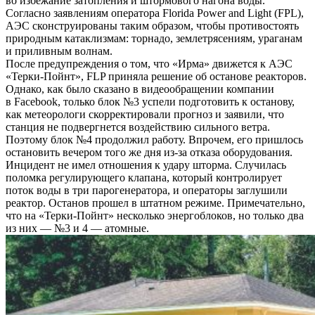
во избежание затопления и штормового нагона воды.
Согласно заявлениям оператора Florida Power and Light (FPL),
АЭС сконструированы таким образом, чтобы противостоять
природным катаклизмам: торнадо, землетрясениям, ураганам
и приливным волнам.
После предупреждения о том, что «Ирма» движется к АЭС
«Терки-Пойнт», FLP приняла решение об останове реакторов.
Однако, как было сказано в видеообращении компании
в Facebook, только блок №3 успели подготовить к останову,
как метеорологи скорректировали прогноз и заявили, что
станция не подвергнется воздействию сильного ветра.
Поэтому блок №4 продолжил работу. Впрочем, его пришлось
остановить вечером того же дня из-за отказа оборудования.
Инцидент не имел отношения к удару шторма. Случилась
поломка регулирующего клапана, который контролирует
поток воды в три парогенератора, и операторы заглушили
реактор. Останов прошел в штатном режиме. Примечательно,
что на «Терки-Пойнт» несколько энергоблоков, но только два
из них — №3 и 4 — атомные.