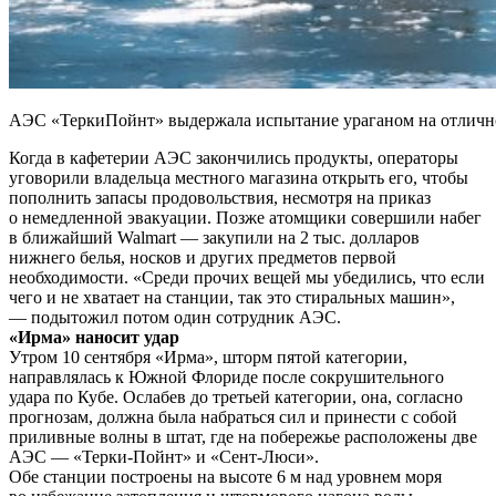
АЭС «ТеркиПойнт» выдержала испытание ураганом на отличн
Когда в кафетерии АЭС закончились продукты, операторы
уговорили владельца местного магазина открыть его, чтобы
пополнить запасы продовольствия, несмотря на приказ
о немедленной эвакуации. Позже атомщики совершили набег
в ближайший Walmart — закупили на 2 тыс. долларов
нижнего белья, носков и других предметов первой
необходимости. «Среди прочих вещей мы убедились, что если
чего и не хватает на станции, так это стиральных машин»,
— подытожил потом один сотрудник АЭС.
«Ирма» наносит удар
Утром 10 сентября «Ирма», шторм пятой категории,
направлялась к Южной Флориде после сокрушительного
удара по Кубе. Ослабев до третьей категории, она, согласно
прогнозам, должна была набраться сил и принести с собой
приливные волны в штат, где на побережье расположены две
АЭС — «Терки-Пойнт» и «Сент-Люси».
Обе станции построены на высоте 6 м над уровнем моря