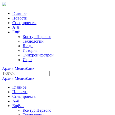
Главное
Новости
Спецпроекты
А-Я
Ещё…
Контур Первого
Технологии
Люди
История
Синхроинфотрон
Игры
Архив
Медиабанк
Архив
Медиабанк
Главное
Новости
Спецпроекты
А-Я
Ещё…
Контур Первого
Технологии