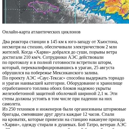
Онлайн-карта атлантических циклонов
Два реактора станции в 145 км к юго-западу от Хьюстона,
несмотря на стихию, обеспечивали электричеством 2 млн
жителей. Когда «Харви» добрался до суши, порывы ветра
достигали 210 км/ч. Сотрудники АЭС действовали
по протоколу и в полной готовности встретили шторм,
который, переквалифицировавшись в ураган, 25 августа
обрушился на побережье Мексиканского залива.
По проекту АЭС «Саус-Тексас» способна выдержать торнадо
и ураган наивысшей категории. Оборудование и хранилище
отработанного топлива обоих блоков надежно укрыты
железобетонной защитной оболочкой шириной 2,1 м. Эти
стены должны устоять в том числе при падении на них
самолета.
Из 250 техников и инженеров были организованы штормовые
бригады, сменявшие друг друга каждые 12 часов. Спали
на кроватях, которые привезли на станцию накануне прихода
«Харви», одежду стирали в душевых. Боб Татро, ветеран АЭС