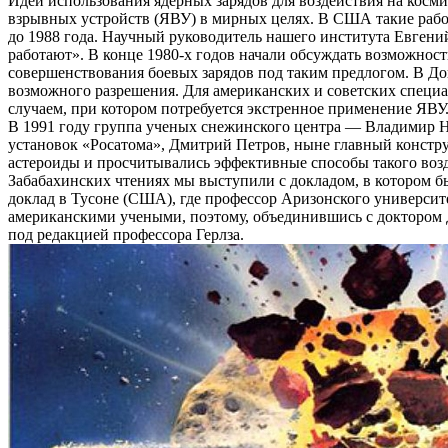
Идеи использования ядерных зарядов для воздействия на косм
взрывных устройств (ЯВУ) в мирных целях. В США такие рабо
до 1988 года. Научный руководитель нашего института Евгени
работают». В конце 1980-х годов начали обсуждать возможнос
совершенствования боевых зарядов под таким предлогом. В Д
возможного разрешения. Для американских и советских специа
случаем, при котором потребуется экстренное применение ЯВУ
В 1991 году группа ученых снежинского центра — Владимир Н
установок «Росатома», Дмитрий Петров, ныне главный констр
астероиды и просчитывались эффективные способы такого возд
Забабахинских чтениях мы выступили с докладом, в котором б
доклад в Тусоне (США), где профессор Аризонского универси
американскими учеными, поэтому, объединившись с доктором
под редакцией профессора Герлза.