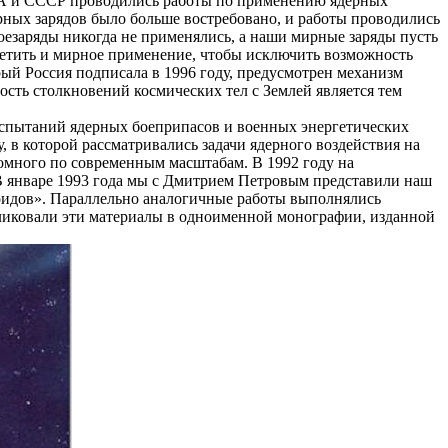
 США и СССР проводились работы по применению ядерных
ных зарядов было больше востребовано, и работы проводились
оезаряды никогда не применялись, а наши мирные заряды пусть
претить и мирное применение, чтобы исключить возможность
ый Россия подписала в 1996 году, предусмотрен механизм
сть столкновений космических тел с Землей является тем
испытаний ядерных боеприпасов и военных энергетических
 которой рассматривались задачи ядерного воздействия на
омного по современным масштабам. В 1992 году на
 В январе 1993 года мы с Дмитрием Петровым представили наш
роидов». Параллельно аналогичные работы выполнялись
иковали эти материалы в одноименной монографии, изданной