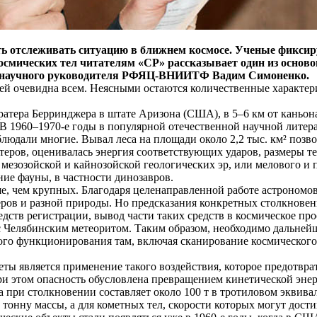
ть отслеживать ситуацию в ближнем космосе. Ученые фиксир
осмических тел читателям «СР» рассказывает один из основ
ель научного руководителя РФЯЦ-ВНИИТФ Вадим Симоненко.
лей очевидна всем. Неясными остаются количественные характер
атера Берринджера в штате Аризона (США), в 5–6 км от каньона 
. В 1960–1970-е годы в популярной отечественной научной литер
людали многие. Вывал леса на площади около 2,2 тыс. км² позво
атеров, оценивалась энергия соответствующих ударов, размеры 
мезозойской и кайнозойской геологических эр, или мелового и п
ие фауны, в частности динозавров.
е, чем крупных. Благодаря целенаправленной работе астрономо
меров и разной природы. Но предсказания конкретных столкнов
дств регистрации, вывод части таких средств в космическое про
 Челябинским метеоритом. Таким образом, необходимо дальнейше
ого функционирования там, включая сканирование космического
ы является применение такого воздействия, которое предотврат
При этом опасность обусловлена превращением кинетической эне
 при столкновении составляет около 100 т в тротиловом эквивал
а тонну массы, а для кометных тел, скорости которых могут дости