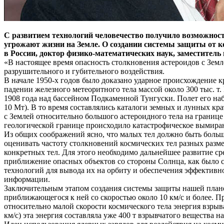
С развитием технологий человечество получило возможнос
угрожают жизни на Земле. О создании системы защиты от к
в России, доктор физико-математических наук, заместит
«В настоящее время опасность столкновения астероидов с Зем
разрушительного и губительного воздействия.
В начале 1950-х годов было доказано ударное происхождение кр
падении железного метеоритного тела массой около 300 тыс. т
1908 года над бассейном Подкаменной Тунгуски. Полет его наб
10 Мт). В то время составлялись каталоги земных и лунных кр
с Землей относительно большого астероидного тела на границе 
геологической границе происходило катастрофическое вымиран
Из общих соображений ясно, что малых тел должно быть больш
оценивать частоту столкновений космических тел разных раз
конкретных тел. Для этого необходимо дальнейшее развитие сре
приближение опасных объектов со стороны Солнца, как было с
технологий для вывода их на орбиту и обеспечения эффективн
информации.
Заключительным этапом создания системы защиты нашей планет
приближающегося к ней со скоростью около 10 км/с и более. 
относительно малой скорости космического тела энергия взрыва
км/с) эта энергия составляла уже 400 т взрывчатого вещества н