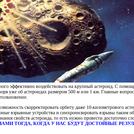
обного эффективно воздействовать на крупный астероид. С пом
оворя уже об астероидах размером 500 м или 1 км. Главные воп
столкновение.
возможность скорректировать орбиту даже 10-километрового аст
ерные взрывные устройства и синхронизировать взрывы таким об
нания свойств астероида, то есть нужно провести достаточно с
МИ ТОГДА, КОГДА У НАС БУДУТ ДОСТОЙНЫЕ РЕЗУЛЬ