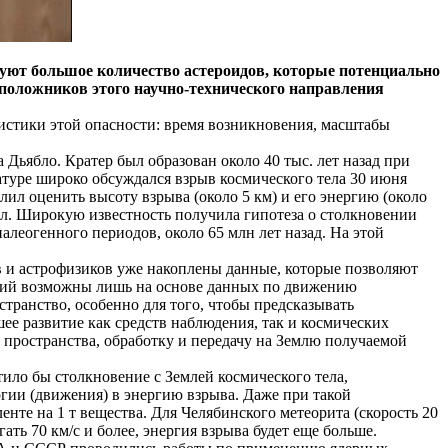
уют большое количество астероидов, которые потенциально
оположников этого научно-технического направления
истики этой опасности: время возникновения, масштабы
Дьябло. Кратер был образован около 40 тыс. лет назад при
атуре широко обсуждался взрыв космического тела 30 июня
лил оценить высоту взрыва (около 5 км) и его энергию (около
тел. Широкую известность получила гипотеза о столкновении
алеогенного периодов, около 65 млн лет назад. На этой
в и астрофизиков уже накоплены данные, которые позволяют
ений возможны лишь на основе данных по движению
странство, особенно для того, чтобы предсказывать
е развитие как средств наблюдения, так и космических
 пространства, обработку и передачу на Землю получаемой
ило бы столкновение с Землей космического тела,
ргии (движения) в энергию взрыва. Даже при такой
енте на 1 т вещества. Для Челябинского метеорита (скорость 20
гать 70 км/с и более, энергия взрыва будет еще больше.