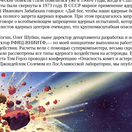
ические объекты стали появляться уже в 1960-е годы, когда в
ты были свернуты в 1973 году. В СССР мирное применение ядер
й Иванович Забабахин говорил: «Дай бог, чтобы наши ядерные б
ть полного запрета ядерных взрывов. При этом предлагалось за
оговоре о всеобъемлющем запрещении ядерных испытаний, котор
листов ядерных центров очевидно, что крупномасштабная опасно
.
огин, Олег Шубин, ныне директор департамента разработки и 
уктор РФЯЦ-ВНИИТФ,— по моей инициативе выполнила работу, в
ействия. Расчеты вели с помощью суперкомпьютера, весьма скр
ыли рассмотрены все типы ядерного воздействия на астероиды.
тета Том Герлз проводил конференцию «Опасность комет и асте
 Джондейлом Солемом из ЛосАламосской лаборатории, мы опубл