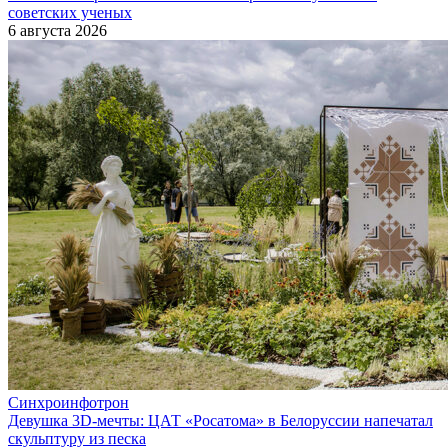
советских ученых
6 августа 2026
Синхроинфотрон
Девушка 3D-мечты: ЦАТ «Росатома» в Белоруссии напечатал
скульптуру из песка