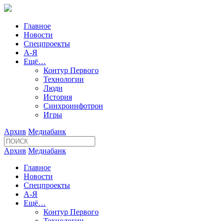
Главное
Новости
Спецпроекты
А-Я
Ещё…
Контур Первого
Технологии
Люди
История
Синхроинфотрон
Игры
Архив
Медиабанк
Архив
Медиабанк
Главное
Новости
Спецпроекты
А-Я
Ещё…
Контур Первого
Технологии