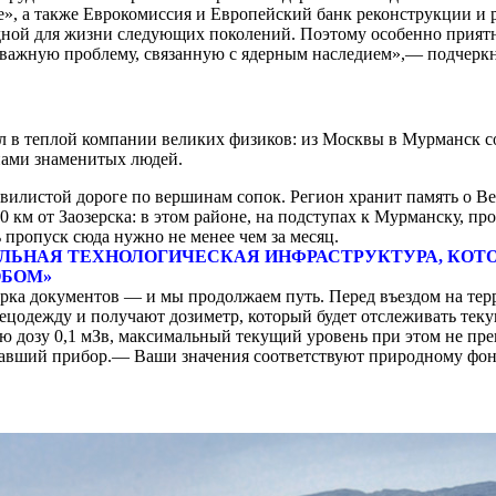
», а также Еврокомиссия и Европейский банк реконструкции и р
годной для жизни следующих поколений. Поэтому особенно прият
е важную проблему, связанную с ядерным наследием»,— подчерк
л в теплой компании великих физиков: из Москвы в Мурманск с
нами знаменитых людей.
вилистой дороге по вершинам сопок. Регион хранит память о В
км от Заозерска: в этом районе, на подступах к Мурманску, пр
 пропуск сюда нужно не менее чем за месяц.
АЛЬНАЯ ТЕХНОЛОГИЧЕСКАЯ ИНФРАСТРУКТУРА, КОТО
ОБОМ»
ерка документов — и мы продолжаем путь. Перед въездом на те
ецодежду и получают дозиметр, который будет отслеживать тек
 дозу 0,1 мЗв, максимальный текущий уровень при этом не прев
авший прибор.— Ваши значения соответствуют природному фону