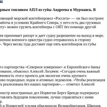
ядерным топливом АПЛ из губы Андреева в Мурманск. В
сияющий морской контейнеровоз «Россита» — он был построен
аботы в условиях Крайнего Севера, у него есть два грузовых
иту» можно грузить контейнеры с ОЯТ без помощи другой
в принимает рапорт и дает судну разрешение на выход в море.
нении военного оркестра судно отправилось в сторону
Через месяц туда доставят еще пять контейнеров из губы
го партнерства «Северное измерение» и Европейского банка
нимание, объяснил Алексей Лихачев: «Сегодня очень важный
начимость этого проекта для экологии очень хрупкого
ливо подводных лодок и атомных ледоколов. «Чтобы реализация
ыть реализована без наших партнеров»,— отметил Алексей
Министр иностранных дел Норвегии Берге Бренде подчеркнул
ставлять будущим поколениям, лучше справляться с ними
р.
ей и Норвегией усилия объединили Великобритания, Швеция,