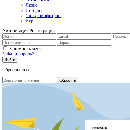
Люди
История
Синхроинфотрон
Игры
Авторизация
Регистрация
Запомнить меня
Забыли пароль?
Сброс пароля