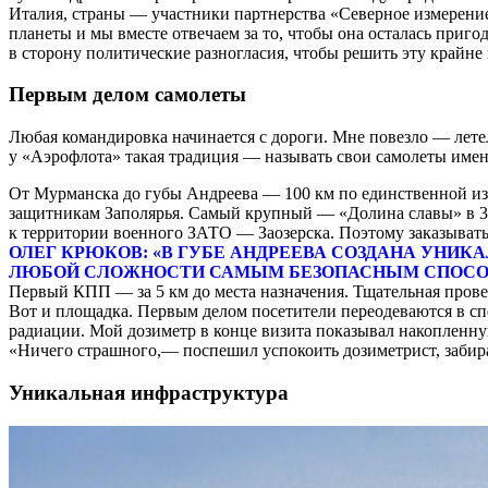
Италия, страны — участники партнерства «Северное измерение
планеты и мы вместе отвечаем за то, чтобы она осталась при
в сторону политические разногласия, чтобы решить эту крайн
Первым делом самолеты
Любая командировка начинается с дороги. Мне повезло — лете
у «Аэрофлота» такая традиция — называть свои самолеты име
От Мурманска до губы Андреева — 100 км по единственной из
защитникам Заполярья. Самый крупный — «Долина славы» в 30 
к территории военного ЗАТО — Заозерска. Поэтому заказывать
ОЛЕГ КРЮКОВ: «В ГУБЕ АНДРЕЕВА СОЗДАНА УНИК
ЛЮБОЙ СЛОЖНОСТИ САМЫМ БЕЗОПАСНЫМ СПОС
Первый КПП — за 5 км до места назначения. Тщательная пров
Вот и площадка. Первым делом посетители переодеваются в сп
радиации. Мой дозиметр в конце визита показывал накопленную
«Ничего страшного,— поспешил успокоить дозиметрист, забир
Уникальная инфраструктура