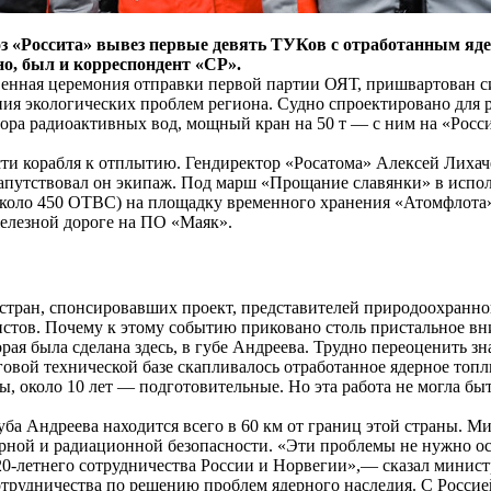
овоз «Россита» вывез первые девять ТУКов с отработанным 
о, был и корреспондент «СР».
венная церемония отправки первой партии ОЯТ, пришвартован 
ия экологических проблем региона. Судно спроектировано для р
бора радиоактивных вод, мощный кран на 50 т — с ним на «Росс
ти корабля к отплытию. Гендиректор «Росатома» Алексей Лихаче
апутствовал он экипаж. Под марш «Прощание славянки» в испол
коло 450 ОТВС) на площадку временного хранения «Атомфлота». 
елезной дороге на ПО «Маяк».
стран, спонсировавших проект, представителей природоохранно
истов. Почему к этому событию приковано столь пристальное в
орая была сделана здесь, в губе Андреева. Трудно переоценить з
говой технической базе скапливалось отработанное ядерное топ
ты, около 10 лет — подготовительные. Но эта работа не могла б
уба Андреева находится всего в 60 км от границ этой страны. 
ерной и радиационной безопасности. «Эти проблемы не нужно о
 20-летнего сотрудничества России и Норвегии»,— сказал минист
трудничества по решению проблем ядерного наследия. С Росси