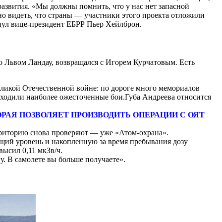
азвития. «Мы должны помнить, что у нас нет запасной
но видеть, что страны — участники этого проекта отложили
нул вице-президент ЕБРР Пьер Хейлброн.
о Львом Ландау, возвращался с Игорем Курчатовым. Есть
еликой Отечественной войне: по дороге много мемориалов
оходили наиболее ожесточенные бои.Губа Андреева относится
РАЯ ПОЗВОЛЯЕТ ПРОИЗВОДИТЬ ОПЕРАЦИИ С ОЯТ
рриторию снова проверяют — уже «Атом-охрана».
ущий уровень и накопленную за время пребывания дозу
ысил 0,11 мкЗв/ч.
. В самолете вы больше получаете».