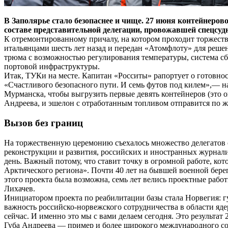
В Заполярье стало безопаснее и чище. 27 июня контейнер
составе представительной делегации, провожавшей спецсудн
К отремонтированному причалу, на котором проходит торжест
итальянцами шесть лет назад и передан «Атомфлоту» для решен
трюма с возможностью регулирования температуры, система с
портовой инфраструктуры.
Итак, ТУКи на месте. Капитан «Росситы» рапортует о готовнос
«Счастливого безопасного пути. И семь футов под килем»,— н
Мурманска, чтобы выгрузить первые девять контейнеров (это о
Андреева, и эшелон с отработанным топливом отправится по ж
Вызов без границ
На торжественную церемонию съехалось множество делегатов 
реконструкции и развития, российских и иностранных журнал
день. Важный потому, что ставит точку в огромной работе, кот
Арктического региона». Почти 40 лет на бывшей военной бере
этого проекта была возможна, семь лет велись проектные рабо
Лихачев.
Инициатором проекта по реабилитации базы стала Норвегия: г
важность российско-норвежского сотрудничества в области яд
сейчас. И именно это мы с вами делаем сегодня. Это результат
Губа Андреева — пример и более широкого международного со