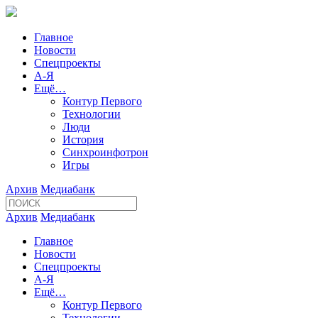
Главное
Новости
Спецпроекты
А-Я
Ещё…
Контур Первого
Технологии
Люди
История
Синхроинфотрон
Игры
Архив
Медиабанк
Архив
Медиабанк
Главное
Новости
Спецпроекты
А-Я
Ещё…
Контур Первого
Технологии