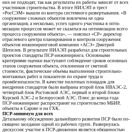
них не подходят, так как ре­зультаты их работы зависят от всех
участни­ков строительства. В итоге НИАЭП и трест
«РосСЭМ» вышли из контура системно­го развертывания. «В
сооружение сложных объектов вовлечена не одна
организация, а несколько, успех одного участника в опти­
мизации процессов может не сказаться на оп­тимизации всего
процесса сооружения объ­екта», — пояснил «СР» директор
отраслевого центра планирования и контроля сооружения
объектов инжиниринговой компании «АСЭ» Дмитрий
Шепелев. В результате НИАЭП разработал для строи­тельных
проектов стандарты ПСР-инжини­ринга. Основными
критериями оценки вы­ступают соблюдение сроков основных
этапов сооружения объекта, отклонения от сметной
стоимости, фактические объемы выполнения строительно-
монтажных работ и показатели по охране труда и
промбезопасности. В качестве пилотных площадок для
внедре­ния стандартов были выбраны второй блок НВАЭС‑2,
четвертый блок Ростовской АЭС, первый и второй блоки
Курской АЭС‑2 и Бело­русской АЭС. Плюс до конца года
ПСР-инжини­ринг распространят на строительство МБИР,
объекты в Сарове и на ГХК.
ПСР-минимум для всех
Детальному обсуждению даль­нейшего развития ПСР было по­
священо заседание одной из ра­бочих групп. Развернулась
дискуссия: участие в ПСР-движе­нии является обязанностью