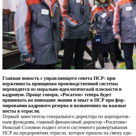
Главная новость с управляющего совета ПСР: при­
верженность принципам производственной системы
переводится из морально-идеологической плоскости в
кадровую. Проще говоря, «Росатом» теперь будет
принимать во внимание знания и опыт в ПСР при фор­
мировании кадрового резерва и назначениях на важ­ные
посты в отрасли.
Первый заместитель генераль­ного директора по корпоратив­
ным функциям, главный фи­нансовый директор «Росатома»
Николай Соломон подвел ито­ги системного развертывания
ПСР на предприятиях отрасли, которое пришло на смену еди­