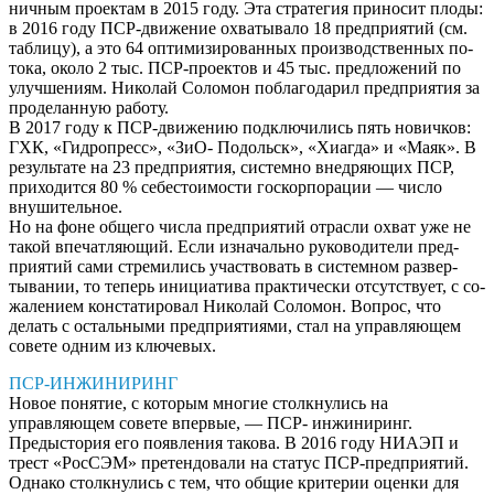
ничным проектам в 2015 году. Эта стратегия приносит плоды:
в 2016 году ПСР-движение охва­тывало 18 предприятий (см.
таблицу), а это 64 оптимизиро­ванных производственных по­
тока, около 2 тыс. ПСР-проектов и 45 тыс. предложений по
улуч­шениям. Николай Соломон по­благодарил предприятия за
про­деланную работу.
В 2017 году к ПСР-движе­нию подключились пять нович­ков:
ГХК, «Гидропресс», «ЗиО- Подольск», «Хиагда» и «Маяк». В
результате на 23 предприятия, системно внедряющих ПСР,
при­ходится 80 % себестоимости гос­корпорации — число
внуши­тельное.
Но на фоне общего числа предприятий отрасли охват уже не
такой впечатляющий. Если изначально руководители пред­
приятий сами стремились уча­ствовать в системном развер­
тывании, то теперь инициатива практически отсутствует, с со­
жалением констатировал Нико­лай Соломон. Вопрос, что
делать с остальными предприятиями, стал на управляющем
совете од­ним из ключевых.
ПСР-ИНЖИНИРИНГ
Новое понятие, с которым многие столкну­лись на
управляющем совете впервые, — ПСР- инжиниринг.
Предыстория его появления та­кова. В 2016 году НИАЭП и
трест «РосСЭМ» претендовали на статус ПСР-предприятий.
Однако столкнулись с тем, что общие крите­рии оценки для