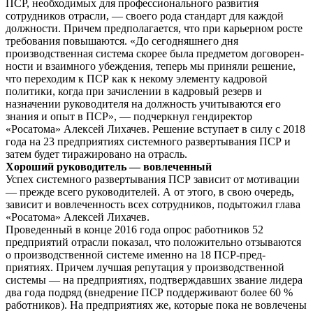
ПСР, необходимых для профессио­нального развития
сотрудников отрасли, — своего рода стандарт для каждой
должности. Причем предполагается, что при карь­ерном росте
требования повы­шаются. «До сегодняшнего дня
производственная система ско­рее была предметом договорен­
ности и взаимного убеждения, теперь мы приняли решение,
что переходим к ПСР как к неко­му элементу кадровой
полити­ки, когда при зачислении в ка­дровый резерв и
назначении руководителя на должность учи­тываются его
знания и опыт в ПСР», — подчеркнул генди­ректор
«Росатома» Алексей Ли­хачев. Решение вступает в силу с 2018
года на 23 предприяти­ях системного развертывания ПСР и
затем будет тиражирова­но на отрасль.
Хороший руководитель — вовлеченный
Успех системного разверты­вания ПСР зависит от мотива­ции
— прежде всего руководите­лей. А от этого, в свою очередь,
зависит и вовлеченность всех сотрудников, подытожил глава
«Росатома» Алексей Лихачев.
Проведенный в конце 2016 года опрос работников 52
предприятий отрасли по­казал, что положительно от­зываются
о производственной системе именно на 18 ПСР-пред­
приятиях. Причем лучшая ре­путация у производственной
системы — на предприятиях, подтверждавших звание лидера
два года подряд (внедрение ПСР поддерживают более 60 %
ра­ботников). На предприятиях же, которые пока не вовлечены