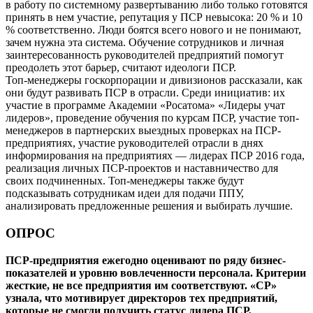
в работу по системному развер­тыванию либо только готовятся
принять в нем участие, репута­ция у ПСР невысока: 20 % и 10
% соответственно. Люди боятся всего нового и не понимают,
за­чем нужна эта система. Обуче­ние сотрудников и личная
заин­тересованность руководителей предприятий помогут
преодо­леть этот барьер, считают идео­логи ПСР.
Топ-менеджеры госкорпо­рации и дивизионов расска­зали, как
они будут развивать ПСР в отрасли. Среди инициа­тив: их
участие в программе Академии «Росатома» «Лиде­ры учат
лидеров», проведение обучения по курсам ПСР, уча­стие топ-
менеджеров в парт­нерских выездных проверках на ПСР-
предприятиях, участие руководителей отрасли в днях
информирования на предприя­тиях — лидерах ПСР 2016 года,
реализация личных ПСР-проек­тов и наставничество для
своих подчиненных. Топ-менеджеры также будут
подсказывать со­трудникам идеи для подачи ППУ,
анализировать предложенные решения и выбирать лучшие.
ОПРОС
ПСР-предприятия ежегодно оценивают по ряду бизнес-
показателей и уровню вовлеченности персонала. Кри­терии
жесткие, не все предприятия им соответствуют. «СР»
узнала, что мотивирует директоров тех предприя­тий,
которые не смогли получить статус лидера ПСР,