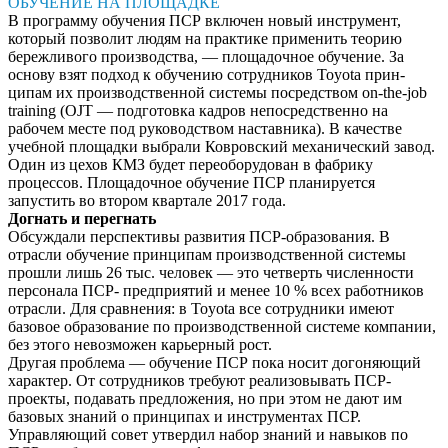
ОБУЧЕНИЕ НА ПЛОЩАДКЕ
В программу обучения ПСР включен новый инструмент,
который позволит людям на практике применить тео­рию
бережливого производства, — площадочное обучение. За
основу взят подход к обучению сотрудников Toyota прин­
ципам их производственной системы посредством on-the-job
training (OJT — подготовка кадров непосредственно на
рабочем месте под руководством наставника). В качестве
учебной площадки выбрали Ковровский меха­нический завод.
Один из цехов КМЗ будет переоборудован в фабрику
процессов. Площадочное обучение ПСР планиру­ется
запустить во втором квартале 2017 года.
Догнать и перегнать
Обсуждали перспективы разви­тия ПСР-образования. В
отрасли обучение принципам производ­ственной системы
прошли лишь 26 тыс. человек — это четверть численности
персонала ПСР- предприятий и менее 10 % всех работников
отрасли. Для срав­нения: в Toyota все сотрудни­ки имеют
базовое образование по производственной системе компании,
без этого невозмо­жен карьерный рост.
Другая проблема — обучение ПСР пока носит догоняющий
ха­рактер. От сотрудников требу­ют реализовывать ПСР-
проекты, подавать предложения, но при этом не дают им
базовых зна­ний о принципах и инструмен­тах ПСР.
Управляющий совет утвердил набор знаний и навыков по