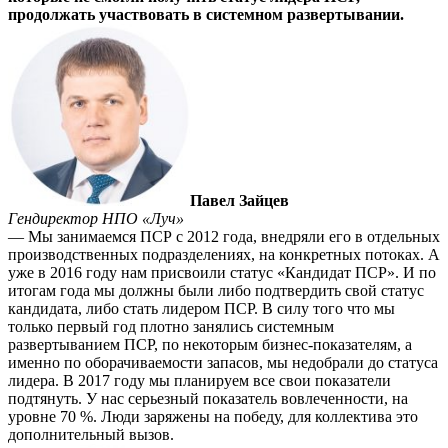
продолжать участвовать в системном развертывании.
Павел Зайцев
Гендиректор НПО «Луч»
— Мы занимаемся ПСР с 2012 года, внедряли его в отдельных
производственных подразделениях, на конкретных потоках. А
уже в 2016 году нам присвоили статус «Кандидат ПСР». И по
итогам года мы дол­жны были либо подтвердить свой статус
кандидата, либо стать лидером ПСР. В силу того что мы
только первый год плотно заня­лись системным
развертыванием ПСР, по некоторым бизнес-пока­зателям, а
именно по оборачи­ваемости запасов, мы недобрали до статуса
лидера. В 2017 году мы планируем все свои показатели
подтянуть. У нас серьезный пока­затель вовлеченности, на
уровне 70 %. Люди заряжены на победу, для коллектива это
дополнитель­ный вызов.