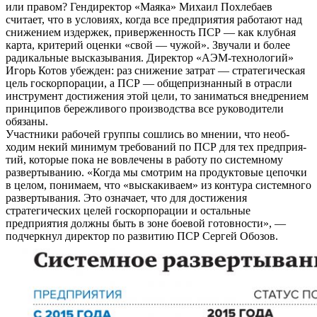
или правом? Гендиректор «Маяка» Михаил Похлебаев
считает, что в условиях, когда все предприя­тия работают над
снижением из­держек, приверженность ПСР — как клубная
карта, критерий оценки «свой — чужой». Звуча­ли и более
радикальные выска­зывания. Директор «АЭМ-тех­нологий»
Игорь Котов убежден: раз снижение затрат — страте­гическая
цель госкорпорации, а ПСР — общепризнанный в от­расли
инструмент достижения этой цели, то заниматься вне­дрением
принципов бережливо­го производства все руководите­ли
обязаны.
Участники рабочей группы сошлись во мнении, что необ­
ходим некий минимум требова­ний по ПСР для тех предприя­
тий, которые пока не вовлечены в работу по системному
развер­тыванию. «Когда мы смотрим на продуктовые цепочки
в це­лом, понимаем, что «выскакива­ем» из контура системного
раз­вертывания. Это означает, что для достижения
стратегических целей госкорпорации и осталь­ные
предприятия должны быть в зоне боевой готовности», —
подчеркнул директор по разви­тию ПСР Сергей Обозов.