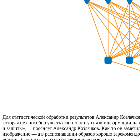
Для статистической обработки результатов Александр Козлачк
которая не способна учесть всю полноту связи информации на
и защиты»,— поясняет Александр Козлачков. Как-то он замети
изображение,— а в распознавании образов хорошо зарекоменд
должны были дать гораздо более точные результаты.