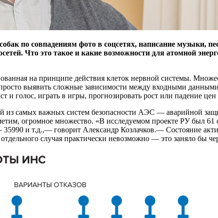
собак по совпадениям фото в соцсетях, написание музыки, п
етей. Что это такое и какие возможности для атомной энерг
ованная на принципе действия клеток нервной системы. Множес
не просто выявить сложные зависимости между входными данным
т и голос, играть в игры, прогнозировать рост или падение цен
й из самых важных систем безопасности АЭС — аварийной защи
метим, огромное множество. «В исследуемом проекте РУ был 61 
 — 35990 и т.д.,— говорит Александр Козлачков.— Состояние акт
отдельного случая практически невозможно — это заняло бы че