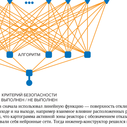
ов сначала использовал линейную функцию — поверхность отклик
 входе и на выходе, например взаимное влияние расположенных
л, что картограмма активной зоны реактора с обозначением отк
овали себя нейронные сети. Тогда инженер-конструктор решилс