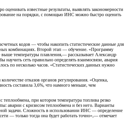
тро оценивать известные результаты, выявлять закономерности
лирование на порядки, с помощью ИНС можно быстро оценить
расчетных кодов — чтобы накопить статистические данные для
айных комбинациях. Второй этап — обучение. «Программу
е выше температуры плавления,— рассказывает Александр
ы научить сеть правильно определять взаимосвязи, авария
лось по несколько часов. «Статистических данных нужно
 количестве отказов органов регулирования. «Оценка,
ость составила 3,6%, что намного меньше, чем
с теплообмена, при котором температура топлива резко
ппы: аварии с кризисом теплообмена и без него. Варианты
ейной задачи. Сложность в использовании ИНС — определение
ти — только тогда она будет работать точно»,— отмечает