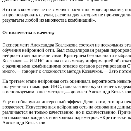
Это ни в коем случае не заменяет расчетное моделирование, п
и прогнозировать случаи, расчеты для которых не производи
результаты любой из множества комбинаций».
От количества к качеству
Эксперимент Александра Козлачкова состоял из нескольких эт
обучения нейронной сети. Был смоделирован разрыв паропрово
нейросети мы написали сами. Критерием безопасности выбрал
Козлачков.— И ИНС искала связь между информацией об отказа
с различными комбинациями отказов органов регулирования СУ
много,— говорит о сложностях метода Козлачков.— Зато потом 
На третьем этапе нейронная сеть оценивала вероятность невы
полученная с помощью ИНС, показала высокую степень надежн
в используемом ранее методе»,— доволен Александр Козлачков
Еще он обнаружил интересный эффект. Дело в том, что при не
возрастает. Искусственная нейронная сеть на основании данных
различаются не только качественно, но и количественно. Пр
оптимальных входных и выходных параметров. «Критически важ
Александр Козлачков.