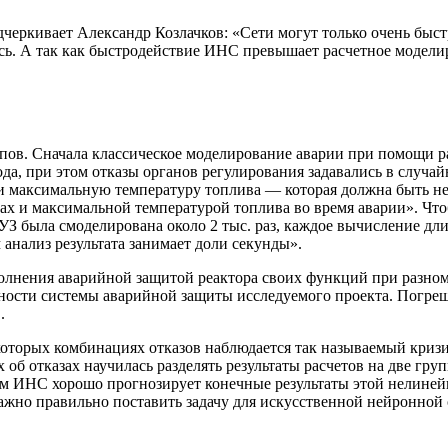
одчеркивает Александр Козлачков: «Сети могут только очень быс
лись. А так как быстродействие ИНС превышает расчетное моде
апов. Сначала классическое моделирование аварии при помощи 
да, при этом отказы органов регулирования задавались в случ
и максимальную температуру топлива — которая должна быть н
х и максимальной температурой топлива во время аварии». Чтоб
З была смоделирована около 2 тыс. раз, каждое вычисление дли
анализ результата занимает доли секунды».
полнения аварийной защитой реактора своих функций при разном
ости системы аварийной защиты исследуемого проекта. Погрешн
.
которых комбинациях отказов наблюдается так называемый кризи
 об отказах научилась разделять результаты расчетов на две гру
ичем ИНС хорошо прогнозирует конечные результаты этой нелин
но правильно поставить задачу для искусственной нейронной се