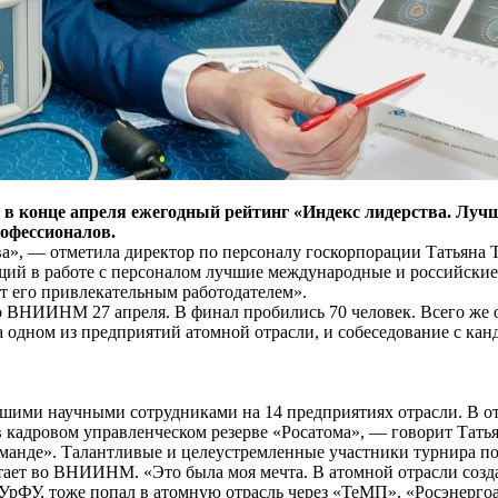
 в конце апреля ежегодный рейтинг «Индекс лидерства. Луч
офессионалов.
», — отметила директор по персоналу госкорпорации Татьяна Т
щий в работе с персоналом лучшие международные и российские
т его привлекательным работодателем».
ВНИИНМ 27 апреля. В финал пробились 70 человек. Всего же о
а одном из предприятий атомной отрасли, и собеседование с кан
ими научными сотрудниками на 14 предприятиях отрасли. В от
в кадровом управленческом резерве «Росатома», — говорит Тать
оманде». Талантливые и целеустремленные участники турнира п
тает во ВНИИНМ. «Это была моя мечта. В атомной отрасли созд
рФУ, тоже попал в атомную отрасль через «ТеМП». «Росэнергоа