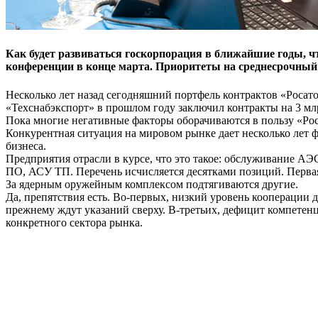
Как будет развиваться госкорпорация в ближайшие годы, ч
конференции в конце марта. Приоритеты на среднесрочный 
Несколько лет назад сегодня­шний портфель контрактов «Росатом
«Техснабэкспорт» в про­шлом году заключил контрак­ты на 3 м
Пока многие негативные факторы оборачиваются в пользу «Рос
Конкурентная ситуация на ми­ровом рынке дает несколько лет
бизнеса.
Предприятия отрасли в кур­се, что это такое: обслуживание А
ПО, АСУ ТП. Перечень исчисляется десятками позиций. Первая
За ядерным ору­жейным комплексом подтягива­ются другие.
Да, препятствия есть. Во-пер­вых, низкий уровень коопера­ции
прежнему ждут указа­ний сверху. В-третьих, дефицит компетен
конкретного сек­тора рынка.