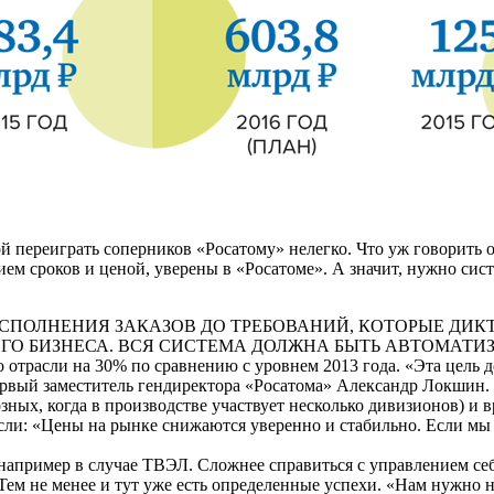
й переиграть соперни­ков «Росатому» нелегко. Что уж говорить 
ем сроков и ценой, уверены в «Росатоме». А значит, нужно сис
СПОЛНЕНИЯ ЗАКАЗОВ ДО ТРЕБОВАНИЙ, КОТОРЫЕ ДИКТ
ГО БИЗНЕСА. ВСЯ СИСТЕМА ДОЛЖНА БЫТЬ АВТОМАТИЗ
о отрасли на 30% по сравне­нию с уровнем 2013 года. «Эта цель 
ервый заместитель генди­ректора «Росатома» Александр Локшин.
зных, когда в производстве участвует несколько дивизионов) и
сли: «Цены на рынке снижаются уверенно и стабильно. Если мы ни
 например в случае ТВЭЛ. Сложнее справиться с управлением с
ем не менее и тут уже есть определенные успехи. «Нам нужно н