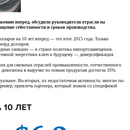
ижению вперед, обсудили руководители отрасли на
щение себестоимости и сроков производства.
лларов на 10 лет вперед — это итог 2015 года. Только
 млрд долларов.
родные санкции — в стране политика импортозамещения.
а атомной энергетики ключ к будущему — диверсификация
ния для смежных от­раслей промышленности, оте­чественного
 дивизиона в выручке по новым продуктам достигла 35%.
уальнее. Во-вторых, их недостаточная активность: мно­гие по-
ример, при­влечь партнера, который знаком со спецификой