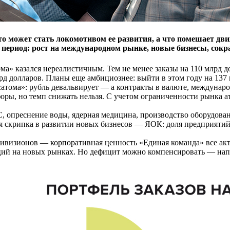
то может стать локомотивом ее развития, а что помешает дв
период: рост на международном рынке, новые бизнесы, сокра
а» казался нереали­стичным. Тем не менее заказы на 110 млрд до
лрд долларов. Планы еще амбициознее: выйти в этом году на 137
­атома»: рубль девальвирует — а контракты в валюте, между­на
 форы, но темп снижать нельзя. С учетом ограниченности рын­к
ЭС, опреснение воды, ядер­ная медицина, производство оборудова
 скрипка в раз­витии новых бизнесов — ЯОК: доля предприятий
 дивизионов — корпоратив­ная ценность «Единая команда» все акт
ций на новых рын­ках. Но дефицит можно ком­пенсировать — нап