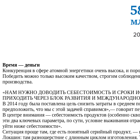
Время — деньги
Конкуренция в сфере атом­ной энергетики очень высока, и поро
Победить можно толь­ко высоким качеством, строгим соблюдени
производства.
«НАМ НУЖНО ДОВОДИТЬ СЕБЕСТОИМОСТЬ И СРОКИ И
ПРИХОДИТЬ ЧЕРЕЗ БЛОК РАЗВИТИЯ И МЕЖДУНАРОДНО
В 2014 году была поставлена цель снизить затраты в среднем п
предположить, что мы с этой задачей справимся»,— гово­рит п
В центре внимания — себестоимость продуктов (особенно скво
эти два ключевых параметра, по сути, условие выживания отра
уйти ниже себестоимости».
Ситуация проще там, где есть понятный серийный продукт, —
Локшин: там разношерстние с длинным циклом изготовления. Т