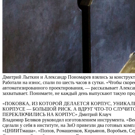
Дмитрий Лыткин и Александр Пономарев взялись за конструк
Работали на износ, спали по шесть часов в сутки. «Чтобы ско
автоматизированного проектирования, — рассказывает Алекса
захватывает. Понимаете, не каждый день выпускают такую про
«ПОКОВКА, ИЗ КОТОРОЙ ДЕЛАЕТСЯ КОРПУС, УНИКАЛ
КОРПУСЕ — БОЛЬШОЙ РИСК. А ВДРУГ ЧТО-ТО СЛУЧИТ
ПЕРЕКЛЮЧИЛИСЬ НА КОРПУС»
Дмитрий Клауч
Владимир Беляков руководил изготовлением инструмента. «Ве
сделали у себя в институте, на ЗиО привезли два готовых ком
«ЦНИИТмаша». «Попов, Ромашенков, Кирьянов, Воробьев, Сер