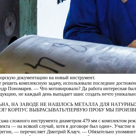
торскую документацию на новый инструмент.
рее решить комплексную задачу, использовали последние достиж
ндр Пономарев. — Что мотивировало? Да работа интересная был
дукцию, не каждый день выпадает шанс создать нечто уникально
ЬНА, НА ЗАВОДЕ НЕ НАШЛОСЬ МЕТАЛЛА ДЛЯ НАТУРН
СЯ? КОРПУС ВЫБРАСЫВАТЬ?ПЕРВУЮ ПРОБУ МЫ ПРОИЗВЕ
сьма сложного инструмента диаметром 479 мм с комплектом ре
плекта — на всякий случай, хотя в договоре был один». Участие
егин, — перечисляет Дмитрий Клауч. — Обязательно упомянит