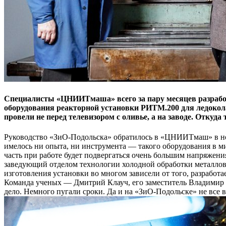
Cпециалисты «ЦНИИТмаша» всего за пару месяцев разработ
оборудования реакторной установки РИТМ.200 для ледокола 
провели не перед телевизором с оливье, а на заводе. Отку
Руководство «ЗиО-Подольска» обратилось в «ЦНИИТмаш» в нояб
имелось ни опыта, ни инструмента — такого оборудования в мир
часть при работе будет подвергаться очень большим напряже
заведующий отделом технологии холодной обработки металлов
изготовления установки во многом зависели от того, разрабо
Команда ученых — Дмитрий Клауч, его заместитель Владимир 
дело. Немного пугали сроки. Да и на «ЗиО-Подольске» не все ве