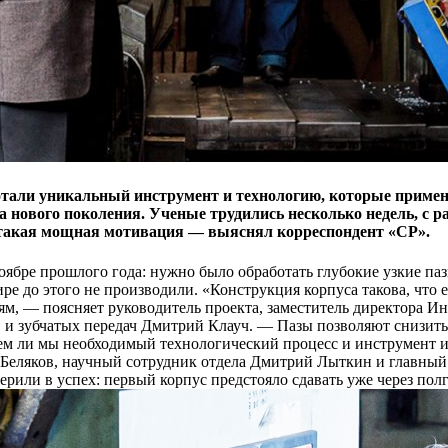
али уникальный инструмент и технологию, которые примени
нового поколения. Ученые трудились несколько недель, с ра
да такая мощная мотивация — выяснял корреспондент «СР».
ре прошлого года: нужно было обработать глубокие узкие пазы 
е до этого не производили. «Конструкция корпуса такова, что ес
ниям, — поясняет руководитель проекта, заместитель директор
 и зубчатых передач Дмитрий Клауч. — Пазы позволяют снизить
таем ли мы необходимый технологический процесс и инструмент 
Беляков, научный сотрудник отдела Дмитрий Лыткин и главный
рили в успех: первый корпус предстояло сдавать уже через полго