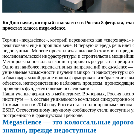
Ко Дню науки, который отмечается в России 8 февраля, г
проектах класса mega-science.
Термин «megascience», который переводится как «сверхнаука» 
реализованы еще в прошлом веке. В первую очередь речь идет 
недоступные. Многие проекты из-за высокой стоимости предпо
исследовательской инфраструктуры и строительства мощнейши
Мегапроекты позволяют концентрировать ресурсы на приорите
Одно из наиболее перспективных направлений mega-science — 
уникальные возможности изучения микро- и наноструктуры объ
и благодаря малой длине волны формировать изображение с в
объектов, непосредственно наблюдать процессы, происходящие
проводить фундаментальные исследования.
Наши ученые держатся в мейнстриме. Во-первых, Россия расп
институте — в составе уникального комплекса синхротронно-н
Помимо этого в 2014 году Россия стала полноправным члено
ESRF. Отечественному научному сообществу стали доступны у
построенного в французском Гренобле.
Мegascience — это колоссальные дорог
знания, прежде недоступные