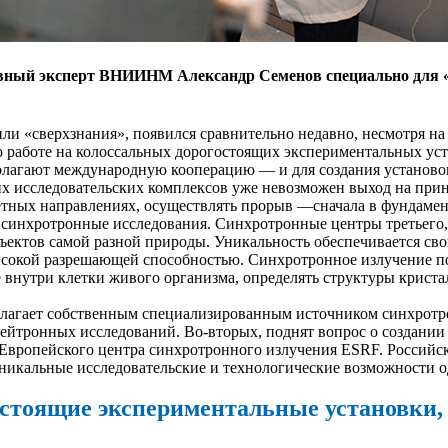
лавный эксперт ВНИИНМ Александр Семенов специально для 
или «сверхзнания», появился сравнительно недавно, несмотря на
о работе на колоссальных дорогостоящих экспериментальных уст
лагают международную кооперацию — и для создания установок, 
х исследовательских комплексов уже невозможен выход на при
тных направлениях, осуществлять прорыв —сначала в фундамент
синхротронные исследования. Синхротронные центры третьего, 
ектов самой разной природы. Уникальность обеспечивается сво
ысокой разрешающей способностью. Синхротронное излучение п
 внутри клетки живого организма, определять структуры крист
олагает собственным специализированным источником синхротро
ейтронных исследований. Во-вторых, поднят вопрос о создании
м Европейского центра синхротронного излучения ESRF. Россий
никальные исследовательские и технологические возможности о
остоящие экспериментальные установки,