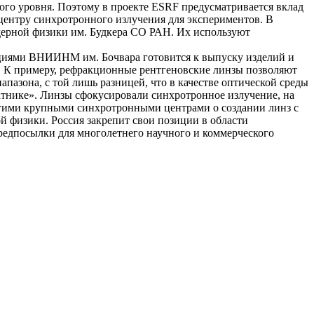
ого уровня. Поэтому в проекте ESRF предусматривается вклад
центру синхротронного излучения для экспериментов. В
ядерной физики им. Будкера СО РАН. Их используют
циями ВНИИНМ им. Бочвара готовится к выпуску изделий и
и. К примеру, рефракционные рентгеновские линзы позволяют
пазона, с той лишь разницей, что в качестве оптической среды
атнике». Линзы сфокусировали синхротронное излучение, на
ругими крупными синхротронными центрами о создании линз с
 физики. Россия закрепит свои позиции в области
редпосылки для многолетнего научного и коммерческого