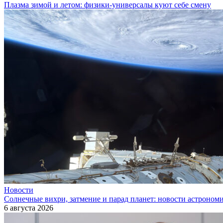
Плазма зимой и летом: физики-универсалы куют себе смену
Новости
Солнечные вихри, затмение и парад планет: новости астроном
6 августа 2026