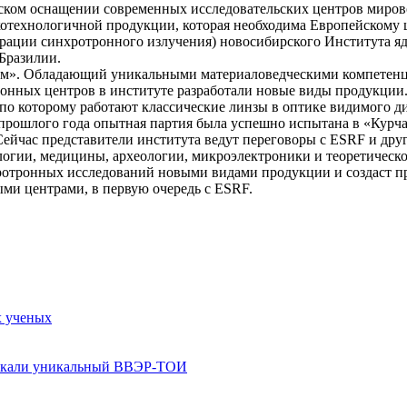
еском оснащении современных исследовательских центров миров
котехнологичной продукции, которая необходима Европейскому 
енерации синхротронного излучения) новосибирского Института 
Бразилии.
том». Обладающий уникальными материаловедческими компетен
тронных центров в институте разработали новые виды продукци
о которому работают классические линзы в оптике видимого диа
е прошлого года опытная партия была успешно испытана в «Курч
 Сейчас представители института ведут переговоры с ESRF и д
гии, медицины, археологии, микроэлектроники и теоретической
ротронных исследований новыми видами продукции и создаст п
ми центрами, в первую очередь с ESRF.
х ученых
пускали уникальный ВВЭР-ТОИ