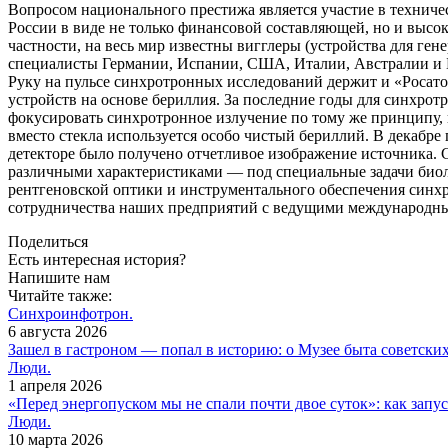
Вопросом национального престижа является участие в технич
России в виде не только финансовой составляющей, но и высо
частности, на весь мир известны вигглеры (устройства для г
специалисты Германии, Испании, США, Италии, Австралии и 
Руку на пульсе синхротронных исследований держит и «Роса
устройств на основе бериллия. За последние годы для синхро
фокусировать синхротронное излучение по тому же принципу, п
вместо стекла используется особо чистый бериллий. В декабр
детекторе было получено отчетливое изображение источника.
различными характеристиками — под специальные задачи биоло
рентгеновской оптики и инструментального обеспечения синх
сотрудничества наших предприятий с ведущими международны
Поделиться
Есть интересная история?
Напишите нам
Читайте также:
Синхроинфотрон.
6 августа 2026
Зашел в гастроном — попал в историю: о Музее быта советски
Люди.
1 апреля 2026
«Перед энергопуском мы не спали почти двое суток»: как за
Люди.
10 марта 2026