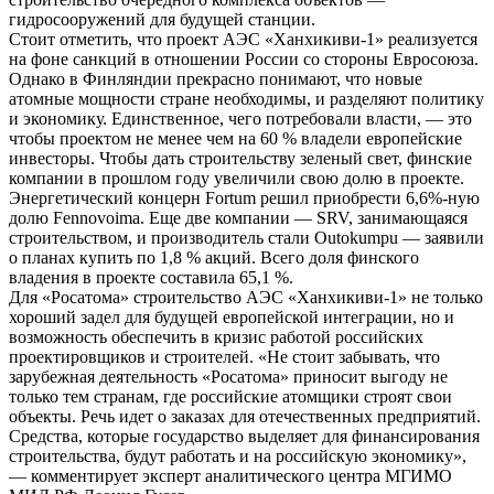
гидросооружений для будущей станции.
Стоит отметить, что проект АЭС «Ханхикиви-1» реализуется
на фоне санкций в отношении России со стороны Евросоюза.
Однако в Финляндии прекрасно понимают, что новые
атомные мощности стране необходимы, и разделяют политику
и экономику. Единственное, чего потребовали власти, — это
чтобы проектом не менее чем на 60 % владели европейские
инвесторы. Чтобы дать строительству зеленый свет, финские
компании в прошлом году увеличили свою долю в проекте.
Энергетический концерн Fortum решил приобрести 6,6%-ную
долю Fennovoima. Еще две компании — SRV, занимающаяся
строительством, и производитель стали Outokumpu — заявили
о планах купить по 1,8 % акций. Всего доля финского
владения в проекте составила 65,1 %.
Для «Росатома» строительство АЭС «Ханхикиви-1» не только
хороший задел для будущей европейской интеграции, но и
возможность обеспечить в кризис работой российских
проектировщиков и строителей. «Не стоит забывать, что
зарубежная деятельность «Росатома» приносит выгоду не
только тем странам, где российские атомщики строят свои
объекты. Речь идет о заказах для отечественных предприятий.
Средства, которые государство выделяет для финансирования
строительства, будут работать и на российскую экономику»,
— комментирует эксперт аналитического центра МГИМО