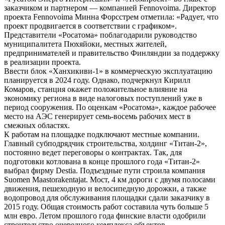
заказчиком и партнером — компанией Fennovoima. Директор
проекта Fennovoima Минна Форсстрем отметила: «Радует, что
проект продвигается в соответствии с графиком».
Представители «Росатома» поблагодарили руководство
муниципалитета Пюхяйоки, местных жителей,
предпринимателей и правительство Финляндии за поддержку
в реализации проекта.
Ввести блок «Ханхикиви-1» в коммерческую эксплуатацию
планируется в 2024 году. Однако, подчеркнул Кирилл
Комаров, станция окажет положительное влияние на
экономику региона в виде налоговых поступлений уже в
период сооружения. По оценкам «Росатома», каждое рабочее
место на АЭС генерирует семь-восемь рабочих мест в
смежных областях.
К работам на площадке подключают местные компании.
Главный субподрядчик строительства, холдинг «Титан-2»,
постоянно ведет переговоры о контрактах. Так, для
подготовки котлована в конце прошлого года «Титан-2»
выбрал фирму Destia. Подъездные пути строила компания
Suomen Maastorakentajat. Мост, 4 км дороги с двумя полосами
движения, пешеходную и велосипедную дорожки, а также
водопровод для обслуживания площадки сдали заказчику в
2015 году. Общая стоимость работ составила чуть больше 5
млн евро. Летом прошлого года финские власти одобрили
строительство очередного комплекса объектов —