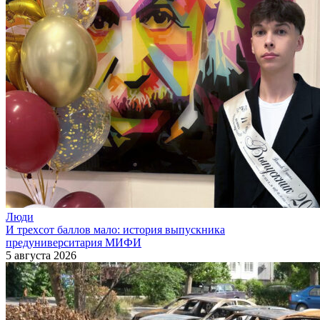
Люди
И трехсот баллов мало: история выпускника
предуниверситария МИФИ
5 августа 2026