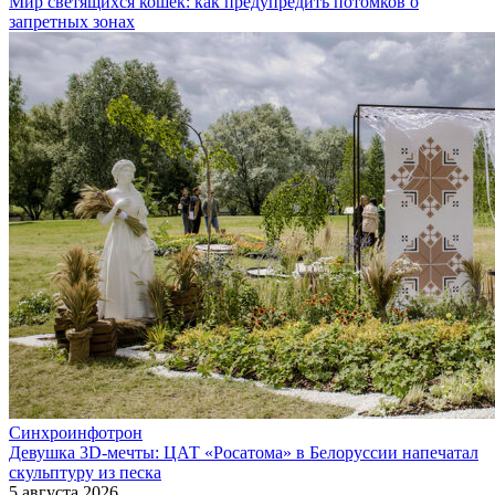
Мир светящихся кошек: как предупредить потомков о
запретных зонах
Синхроинфотрон
Девушка 3D-мечты: ЦАТ «Росатома» в Белоруссии напечатал
скульптуру из песка
5 августа 2026