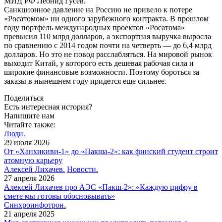
МИД РФ Леонид Гусев.
Санкционное давление на Россию не привело к потере
«Росатомом» ни одного зарубежного контракта. В прошлом
году портфель международных проектов «Росатома»
превысил 110 млрд долларов, а экспортная выручка выросла
по сравнению с 2014 годом почти на четверть — до 6,4 млрд
долларов. Но это не повод расслабляться. На мировой рынок
выходит Китай, у которого есть дешевая рабочая сила и
широкие финансовые возможности. Поэтому бороться за
заказы в нынешнем году придется еще сильнее.
Поделиться
Есть интересная история?
Напишите нам
Читайте также:
Люди.
29 июля 2026
От «Ханхикиви-1» до «Пакша-2»: как финский студент строит
атомную карьеру
Алексей Лихачев.
Новости.
27 апреля 2026
Алексей Лихачев про АЭС «Пакш-2»: «Каждую цифру в
смете мы готовы обосновывать»
Синхроинфотрон.
21 апреля 2025