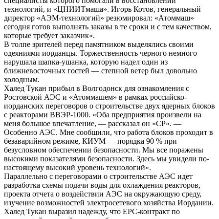
специалисты которого помогали в восстановлении
технологий, и «ЦНИИТмаша». Игорь Котов, генеральный
директор «АЭМ-технологий» резюмировал: «Атоммаш»
сегодня готов выполнять заказы в те сроки и с тем качеством,
которые требует заказчик».
В толпе зрителей перед памятником выделялись своими
одеяниями иорданцы. Торжественность черного немного
нарушала шапка-ушанка, которую надел один из
ближневосточных гостей — степной ветер был довольно
холодным.
Халед Тукан прибыл в Волгодонск для ознакомления с
Ростовской АЭС и «Атоммашем» в рамках российско-
иорданских переговоров о строительстве двух ядерных блоков
с реакторами ВВЭР-1000. «Оба предприятия произвели на
меня большое впечатление, — рассказал он «СР». —
Особенно АЭС. Мне сообщили, что работа блоков проходит в
безаварийном режиме, КИУМ — порядка 90 % при
безусловном обеспечении безопасности. Мы все поражены
высокими показателями безопасности. Здесь мы увидели по-
настоящему высокий уровень технологий».
Параллельно с переговорами о строительстве АЭС идет
разработка схемы подачи воды для охлаждения реакторов,
проекта отчета о воздействии АЭС на окружающую среду,
изучение возможностей электросетевого хозяйства Иордании.
Халед Тукан выразил надежду, что EPC-контракт по