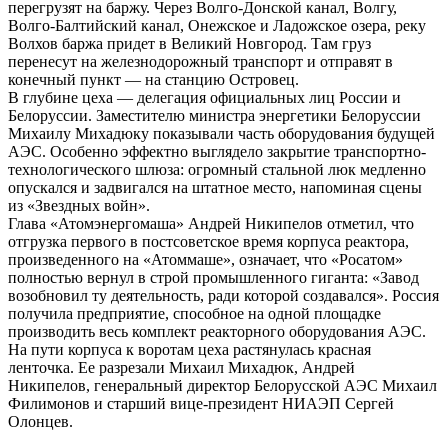
перегрузят на баржу. Через Волго-Донской канал, Волгу,
Волго-Балтийский канал, Онежское и Ладожское озера, реку
Волхов баржа придет в Великий Новгород. Там груз
перенесут на железнодорожный транспорт и отправят в
конечный пункт — на станцию Островец.
В глубине цеха — делегация официальных лиц России и
Белоруссии. Заместителю министра энергетики Белоруссии
Михаилу Михадюку показывали часть оборудования будущей
АЭС. Особенно эффектно выглядело закрытие транспортно-
технологического шлюза: огромный стальной люк медленно
опускался и задвигался на штатное место, напоминая сцены
из «Звездных войн».
Глава «Атомэнергомаша» Андрей Никипелов отметил, что
отгрузка первого в постсоветское время корпуса реактора,
произведенного на «Атоммаше», означает, что «Росатом»
полностью вернул в строй промышленного гиганта: «Завод
возобновил ту деятельность, ради которой создавался». Россия
получила предприятие, способное на одной площадке
производить весь комплект реакторного оборудования АЭС.
На пути корпуса к воротам цеха растянулась красная
ленточка. Ее разрезали Михаил Михадюк, Андрей
Никипелов, генеральный директор Белорусской АЭС Михаил
Филимонов и старший вице-президент НИАЭП Сергей
Олонцев.