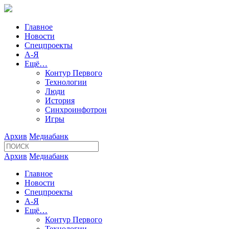
Главное
Новости
Спецпроекты
А-Я
Ещё…
Контур Первого
Технологии
Люди
История
Синхроинфотрон
Игры
Архив
Медиабанк
Архив
Медиабанк
Главное
Новости
Спецпроекты
А-Я
Ещё…
Контур Первого
Технологии