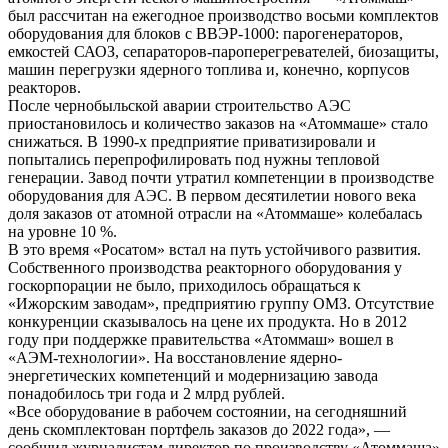
был рассчитан на ежегодное производство восьми комплектов
оборудования для блоков с ВВЭР-1000: парогенераторов,
емкостей САОЗ, сепараторов-пароперегревателей, биозащиты,
машин перегрузки ядерного топлива и, конечно, корпусов
реакторов.
После чернобыльской аварии строительство АЭС
приостановилось и количество заказов на «Атоммаше» стало
снижаться. В 1990-х предприятие приватизировали и
попытались перепрофилировать под нужны тепловой
генерации. Завод почти утратил компетенции в производстве
оборудования для АЭС. В первом десятилетии нового века
доля заказов от атомной отрасли на «Атоммаше» колебалась
на уровне 10 %.
В это время «Росатом» встал на путь устойчивого развития.
Собственного производства реакторного оборудования у
госкорпорации не было, приходилось обращаться к
«Ижорским заводам», предприятию группу ОМЗ. Отсутствие
конкуренции сказывалось на цене их продукта. Но в 2012
году при поддержке правительства «Атоммаш» вошел в
«АЭМ-технологии». На восстановление ядерно-
энергетических компетенций и модернизацию завода
понадобилось три года и 2 млрд рублей.
«Все оборудование в рабочем состоянии, на сегодняшний
день скомплектован портфель заказов до 2022 года», —
сообщил журналистам директор по производству «Атоммаша»