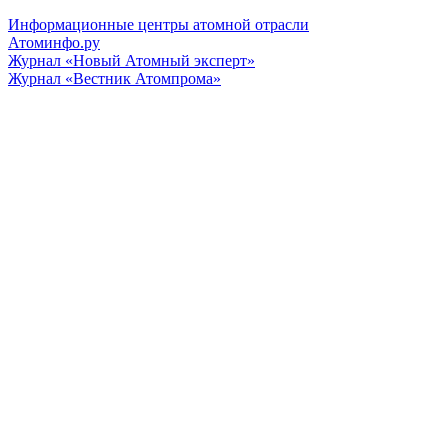
Информационные центры атомной отрасли
Атоминфо.ру
Журнал «Новый Атомный эксперт»
Журнал «Вестник Атомпрома»