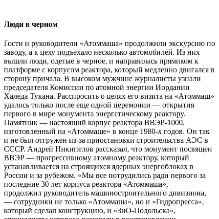
Люди в черном
Гости и руководители «Атоммаша» продолжили экскурсию по
заводу, а к цеху подъехало несколько автомобилей. Из них
вышли люди, одетые в черное, и направилась прямиком к
платформе с корпусом реактора, который медленно двигался в
сторону причала. В высоком мужчине журналисты узнали
председателя Комиссии по атомной энергии Иордании
Халеда Тукана. Расспросить о целях его визита на «Атоммаш»
удалось только после еще одной церемонии — открытия
первого в мире монумента энергетическому реактору.
Памятник — настоящий корпус реактора ВВЭР-1000,
изготовленный на «Атоммаше» в конце 1980-х годов. Он так
и не был отгружен из-за приостановки строительства АЭС в
СССР. Андрей Никипелов рассказал, что монумент посвящен
ВВЭР — прогрессивному атомному реактору, который
устанавливается на строящихся ядерных энергоблоках в
России и за рубежом. «Мы все потрудились ради первого за
последние 30 лет корпуса реактора «Атоммаша», —
продолжил руководитель машиностроительного дивизиона,
— сотрудники не только «Атоммаша», но и «Гидропресса»,
который сделал конструкцию, и «ЗиО-Подольска»,