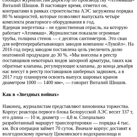
Виталий Шишов. В настоящее время, отметил он,
контрактами в рамках строительства АЭС загружены порядка
80 % мощностей, которые позволяют выпускать четыре
комплекта реакторного оборудования в год.
Ядерная энергетика – не единственная отрасль, на которую
работает «Атоммаш». Журналистам показали огромные
трубы, толщина стенок — с десяток сантиметров. Это сваи
для нефтеперерабатывающих заводов компании «Лукойл». На
2016 год перед заводом поставлена цель увеличить долю
неатомной продукции до 30 %. «Мы внесены в реестр
поставщиков некоторых видов запорной арматуры, таких как
обратные клапаны, регулирующие клапаны, до конца декабря
нас внесут в реестр поставщиков шиберных задвижек, а в
2017 году планируем освоить выпуск шаровых кранов
диаметром 1000 — 1400 мм», — говорит Виталий Шишов.
Как в «Звездных войнах»
Наконец, журналистам представляют виновника торжества.
Корпус реактора первого блока Белорусской АЭС весит 337 т,
его длина — 10 м, диаметр — 4,8 м. Специально
разработанный маршрут транспортировки — порядка 4 тыс.
км. Вся операция займет 70 суток. Вначале корпус доставят к
волгодонскому причалу Цимлянского водохранилища и