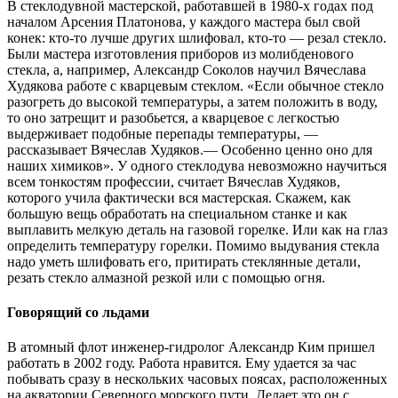
В стеклодувной мастерской, работавшей в 1980-х годах под
началом Арсения Платонова, у каждого мастера был свой
конек: кто-то лучше других шлифовал, кто-то — резал стекло.
Были мастера изготовления приборов из молибденового
стекла, а, например, Александр Соколов научил Вячеслава
Худякова работе с кварцевым стеклом. «Если обычное стекло
разогреть до высокой температуры, а затем положить в воду,
то оно затрещит и разобьется, а кварцевое с легкостью
выдерживает подобные перепады температуры, —
рассказывает Вячеслав Худяков.— Особенно ценно оно для
наших химиков». У одного стеклодува невозможно научиться
всем тонкостям профессии, считает Вячеслав Худяков,
которого учила фактически вся мастерская. Скажем, как
большую вещь обработать на специальном станке и как
выплавить мелкую деталь на газовой горелке. Или как на глаз
определить температуру горелки. Помимо выдувания стекла
надо уметь шлифовать его, притирать стеклянные детали,
резать стекло алмазной резкой или с помощью огня.
Говорящий со льдами
В атомный флот инженер-гидролог Александр Ким пришел
работать в 2002 году. Работа нравится. Ему удается за час
побывать сразу в нескольких часовых поясах, расположенных
на акватории Северного морского пути. Делает это он с