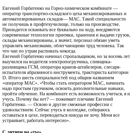
Евгений Горбатенко на Горно-химическом комбинате —
оператор транспортно-складского цеха механизированных и
автоматизированных складов— МАС. Такой специальности
не получишь в профтехучилище, только на производстве.
Приходится осваивать все буквально на ходу, внедряются
современные технологии приемки, хранения и выдачи грузов,
склады механизированы, а значит, персонал обязан уметь
управлять механизмами, облегчающими труд человека. Так
что чаи по утрам распивать некогда.
Евгений Горбатенко начинал стропальщиком, но за восемь лет
выучился на водителя электропогрузчика, сливщика-
разливщика ГСМ, оператора кранов-штабелеров, слесаря-
испытателя абразивного инструмента, тракториста категории
D. Итого шесть специальностей под общим названием
«оператор МАС». «Чтобы стать оператором МАС, начинать
надо простым грузчиком, освоить дополнительные навыки,
пройти обучение. На комбинате есть возможность учиться, я и
учусь. Почему бы нет? — пожимает плечами Евгений
Горбатенко. — Освою и другие смежные профессии с
удовольствием. Сейчас учусь в колледже, собираюсь
оставаться в цехе, переводиться никуда не хочу. Меня все
устраивает, работать интересно».
С литием на «ты»