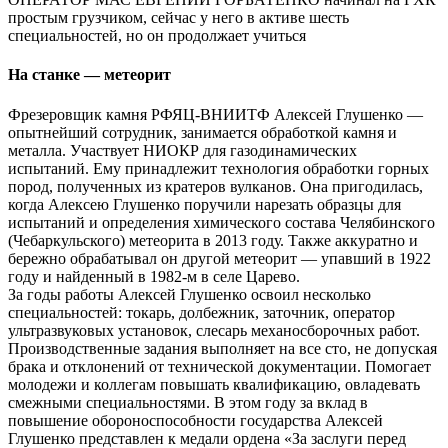
простым грузчиком, сейчас у него в активе шесть
специальностей, но он продолжает учиться
На станке — метеорит
Фрезеровщик камня РФЯЦ-ВНИИТФ Алексей Глушенко —
опытнейший сотрудник, занимается обработкой камня и
металла. Участвует НИОКР для газодинамических
испытаний. Ему принадлежит технология обработки горных
пород, полученных из кратеров вулканов. Она пригодилась,
когда Алексею Глушенко поручили нарезать образцы для
испытаний и определения химического состава Челябинского
(Чебаркульского) метеорита в 2013 году. Также аккуратно и
бережно обрабатывал он другой метеорит — упавший в 1922
году и найденный в 1982-м в селе Царево.
За годы работы Алексей Глушенко освоил несколько
специальностей: токарь, долбежник, заточник, оператор
ультразвуковых установок, слесарь механосборочных работ.
Производственные задания выполняет на все сто, не допуская
брака и отклонений от технической документации. Помогает
молодежи и коллегам повышать квалификацию, овладевать
смежными специальностями. В этом году за вклад в
повышение обороноспособности государства Алексей
Глушенко представлен к медали ордена «За заслуги перед