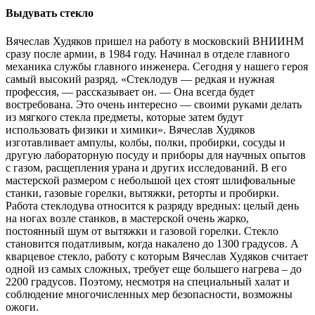
Выдувать стекло
Вячеслав Худяков пришел на работу в московский ВНИИНМ
сразу после армии, в 1984 году. Начинал в отделе главного
механика службы главного инженера. Сегодня у нашего героя
самый высокий разряд. «Стеклодув — редкая и нужная
профессия, — рассказывает он. — Она всегда будет
востребована. Это очень интересно — своими руками делать
из мягкого стекла предметы, которые затем будут
использовать физики и химики». Вячеслав Худяков
изготавливает ампулы, колбы, полки, пробирки, сосуды и
другую лабораторную посуду и приборы для научных опытов
с газом, расщепления урана и других исследований. В его
мастерской размером с небольшой цех стоят шлифовальные
станки, газовые горелки, вытяжки, реторты и пробирки.
Работа стеклодува относится к разряду вредных: целый день
на ногах возле станков, в мастерской очень жарко,
постоянный шум от вытяжки и газовой горелки. Стекло
становится податливым, когда накалено до 1300 градусов. А
кварцевое стекло, работу с которым Вячеслав Худяков считает
одной из самых сложных, требует еще большего нагрева – до
2200 градусов. Поэтому, несмотря на специальный халат и
соблюдение многочисленных мер безопасности, возможны
ожоги.