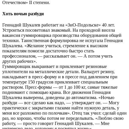
Отечеством» II степени.
Хоть ночью разбуди
Геннадий Шукалев работает на «ЗиО-Подольске» 40 лет.
Устроиться посоветовал знакомый. На проходной висела
вакансия гуммировщика производства оборудования общей
техники. Таинственная формулировка не испугала Геннадия
Шукалева. «Желание учиться, стремление к высоким
показателям помогли достаточно быстро стать
профессионалом, — рассказывает он. — А потом учить
других рабочих».
Гуммировщик выкраивает и приклеивает резиновые
уплотнители на металлические детали. Вальцует резину,
накладывает в пресс-форму и в прессе под давлением при
температуре 150 градусов приклеивает специальным
раствором. Пресс-формы — от 1 до 100 кг, самые тяжелые
поднимают с помощью крана. Все движения Геннадия
Шукалева выверены, доведены до автоматизма. «Ночью
разбуди — все сделаю как надо, — утверждает он. — Могу
практически с закрытыми глазами найти нужную деталь, у
меня все разложено по полочкам». Отец так учил: сделай один
раз, но хорошо, чтобы потом не переделывать. «Люблю свою
работу, — просто говорит Геннадий Шукалев. — Мне
интересно дело, которому я посвятил жизнь».