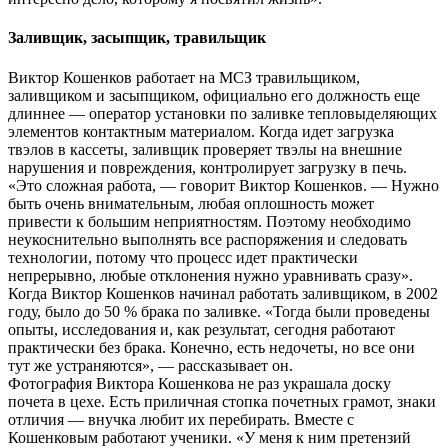
Заливщик, засыпщик, травильщик
Виктор Кошенков работает на МСЗ травильщиком,
заливщиком и засыпщиком, официально его должность еще
длиннее — оператор установки по заливке тепловыделяющих
элементов контактным материалом. Когда идет загрузка
твэлов в кассеты, заливщик проверяет твэлы на внешние
нарушения и повреждения, контролирует загрузку в печь.
«Это сложная работа, — говорит Виктор Кошенков. — Нужно
быть очень внимательным, любая оплошность может
привести к большим неприятностям. Поэтому необходимо
неукоснительно выполнять все распоряжения и следовать
технологии, потому что процесс идет практически
непрерывно, любые отклонения нужно уравнивать сразу».
Когда Виктор Кошенков начинал работать заливщиком, в 2002
году, было до 50 % брака по заливке. «Тогда были проведены
опыты, исследования и, как результат, сегодня работают
практически без брака. Конечно, есть недочеты, но все они
тут же устраняются», — рассказывает он.
Фотография Виктора Кошенкова не раз украшала доску
почета в цехе. Есть приличная стопка почетных грамот, знаки
отличия — внучка любит их перебирать. Вместе с
Кошенковым работают ученики. «У меня к ним претензий