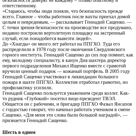
безопасности доверят не каждому – только опытному и
ответственному.
«Стараюсь, чтобы люди поняли, что безопасность прежде
всего. Главное – чтобы работник после вахты приехал домой
целым и невредимым, — рассказывает Геннадий Сащенко. —
С точки зрения безопасности на производстве все продумано,
недавно построили вертолетную площадку на экстренный
случай, если понадобится вывезти людей».
До «Хиагды» он много лет работал на ППГХО. Туда его
распределили в 1978 году после окончания Свердловского
горного института. Геннадий Сащенко до сих пор помнит, как
ему, молодому специалисту, в канун Дня шахтера директор
первого подразделения Михаил Ищенко вместе с грамотой
вручили ценный подарок — кожаный портфель. В 2005 году
Геннадий Сащенко участвовал в ликвидации большого
пожара в шахте ППГХО. Коллектив отработал грамотно, но
профилактику усилили.
Геннадий Сащенко пользуется уважением среди коллег. Как-
то рудник «Глубокий» посетил вице-президент ТВЭЛ.
Общается он с рабочими, и бригадир ППГХО Фазыл Янсапов
с гордостью говорит, что начинал работать учеником в смене
Сащенко. «Для меня эти слова были большой наградой», —
признается Геннадий Сащенко.
Шесть в одном