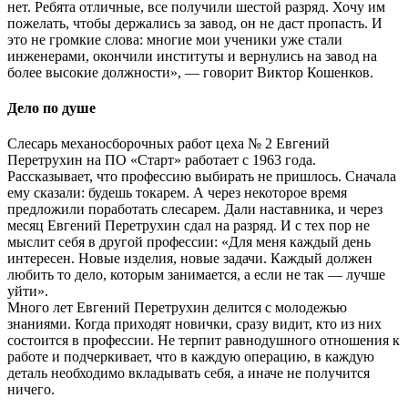
нет. Ребята отличные, все получили шестой разряд. Хочу им
пожелать, чтобы держались за завод, он не даст пропасть. И
это не громкие слова: многие мои ученики уже стали
инженерами, окончили институты и вернулись на завод на
более высокие должности», — говорит Виктор Кошенков.
Дело по душе
Слесарь механосборочных работ цеха № 2 Евгений
Перетрухин на ПО «Старт» работает с 1963 года.
Рассказывает, что профессию выбирать не пришлось. Сначала
ему сказали: будешь токарем. А через некоторое время
предложили поработать слесарем. Дали наставника, и через
месяц Евгений Перетрухин сдал на разряд. И с тех пор не
мыслит себя в другой профессии: «Для меня каждый день
интересен. Новые изделия, новые задачи. Каждый должен
любить то дело, которым занимается, а если не так — лучше
уйти».
Много лет Евгений Перетрухин делится с молодежью
знаниями. Когда приходят новички, сразу видит, кто из них
состоится в профессии. Не терпит равнодушного отношения к
работе и подчеркивает, что в каждую операцию, в каждую
деталь необходимо вкладывать себя, а иначе не получится
ничего.