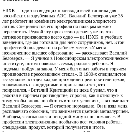
НЗХК — один из ведущих производителей топлива для
российских и зарубежных АЭС. Василий Белозеров уже 35
лет работает на комбинате электролизником хлористого
лития. Специалистов его профиля по пальцам можно
пересчитать. Редкой эту профессию делает уже то, что
литиевое производство всего одно — на НЗХК, и учебных
заведений, где бы готовили для него сотрудников, нет. Этой
профессией овладевают на рабочем месте. «У меня
неоконченное высшее образование, — рассказывает Василий
Белозеров. — Я учился в Новосибирском электротехническом
институте, потом появилась семья, родился ребенок. Я
подумал: пойду на завод. У меня был опыт работы в горячем
производстве прессовщиком стекла». В 1980-х специалистов
«закупали»: в отдел кадров приходили представители цехов,
знакомились с кандидатами и приглашали тех, кто
понравился. «Виталий Критицкий из цеха 6 узнал, что я
работал в горячем производстве, спросил, как я отношусь к
тому, чтобы вновь поработать в таких условиях, – вспоминает
Василий Белозеров. — Я ответил: нормально. Он и взял меня,
расплывчато объяснив, что занимается цветной металлургией.
В общем, я согласился и ни одной минуты не пожалел». В
профессии электролизника необычно все: условия работы,
спецодежда, продукт, который получается в итоге.