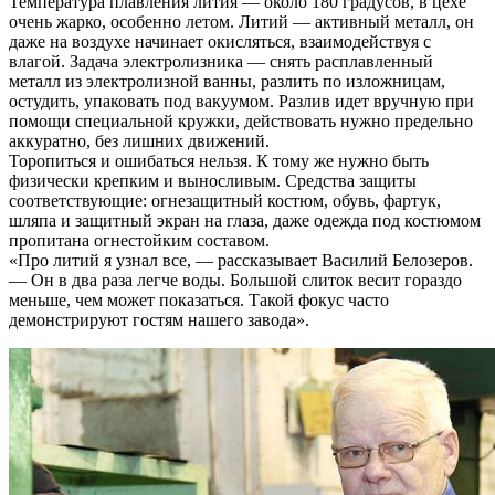
Температура плавления лития — около 180 градусов, в цехе
очень жарко, особенно летом. Литий — активный металл, он
даже на воздухе начинает окисляться, взаимодействуя с
влагой. Задача электролизника — снять расплавленный
металл из электролизной ванны, разлить по изложницам,
остудить, упаковать под вакуумом. Разлив идет вручную при
помощи специальной кружки, действовать нужно предельно
аккуратно, без лишних движений.
Торопиться и ошибаться нельзя. К тому же нужно быть
физически крепким и выносливым. Средства защиты
соответствующие: огнезащитный костюм, обувь, фартук,
шляпа и защитный экран на глаза, даже одежда под костюмом
пропитана огнестойким составом.
«Про литий я узнал все, — рассказывает Василий Белозеров.
— Он в два раза легче воды. Большой слиток весит гораздо
меньше, чем может показаться. Такой фокус часто
демонстрируют гостям нашего завода».