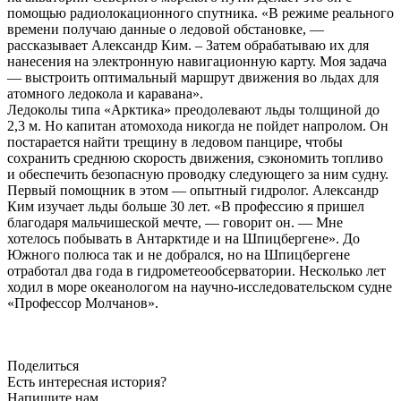
помощью радиолокационного спутника. «В режиме реального
времени получаю данные о ледовой обстановке, —
рассказывает Александр Ким. – Затем обрабатываю их для
нанесения на электронную навигационную карту. Моя задача
— выстроить оптимальный маршрут движения во льдах для
атомного ледокола и каравана».
Ледоколы типа «Арктика» преодолевают льды толщиной до
2,3 м. Но капитан атомохода никогда не пойдет напролом. Он
постарается найти трещину в ледовом панцире, чтобы
сохранить среднюю скорость движения, сэкономить топливо
и обеспечить безопасную проводку следующего за ним судну.
Первый помощник в этом — опытный гидролог. Александр
Ким изучает льды больше 30 лет. «В профессию я пришел
благодаря мальчишеской мечте, — говорит он. — Мне
хотелось побывать в Антарктиде и на Шпицбергене». До
Южного полюса так и не добрался, но на Шпицбергене
отработал два года в гидрометеообсерватории. Несколько лет
ходил в море океанологом на научно-исследовательском судне
«Профессор Молчанов».
Поделиться
Есть интересная история?
Напишите нам