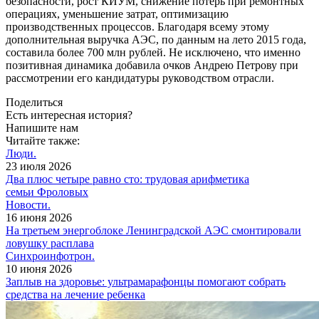
безопасности, рост КИУМ, снижение потерь при ремонтных
операциях, уменьшение затрат, оптимизацию
производственных процессов. Благодаря всему этому
дополнительная выручка АЭС, по данным на лето 2015 года,
составила более 700 млн рублей. Не исключено, что именно
позитивная динамика добавила очков Андрею Петрову при
рассмотрении его кандидатуры руководством отрасли.
Поделиться
Есть интересная история?
Напишите нам
Читайте также:
Люди.
23 июля 2026
Два плюс четыре равно сто: трудовая арифметика
семьи Фроловых
Новости.
16 июня 2026
На третьем энергоблоке Ленинградской АЭС смонтировали
ловушку расплава
Синхроинфотрон.
10 июня 2026
Заплыв на здоровье: ультрамарафонцы помогают собрать
средства на лечение ребенка