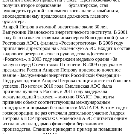
получив второе образование — бухгалтерское, стал
руководить группой экономического анализа комбината,
впоследствии ему предложили должность главного
бухгалтера.
Андрей Петров в атомной энергетике около 30 лет.
Выпускник Ивановского энергетического института. В 2001
году был назначен главным инженером Волгодонской (ныне –
Ростовская АЭС), филиала «Росэнергоатома». В 2006 году
приглашен директором на Смоленскую АЭС. Входит в состав
кадрового резерва высшего руководства «Достояние
«Росатома», в 2003 году награжден медалью ордена «За
заслуги перед Отечеством» II степени. В 2009 году указом
президента России Андрею Петрову присвоено почетное
звание «Заслуженный энергетик Российской Федерации».
Под руководством Андрея Петрова станция достигла больших
успехов. По итогам 2010 года Смоленская АЭС была
признана лучшей в России, в 2011 году выдержала
международный экзамен – миссию OSART. Эксперты
признали объект соответствующим международным
стандартам и нормами безопасности МАГАТЭ. В этом году в
госкорпорации не раз отмечали деятельное участие Андрея
Петрова в ПСР-проектах: Смоленская АЭС считается одним
из главных плацдармов философии бережливого
производства. Станцию приводят в пример за повышение