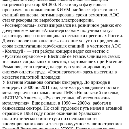
натриевый реактор БН-800. В активную фазу вошла
программа по повышению КИУМ наиболее эффективных
станций концерна, оптимизированы сроки ремонтов. АЭС
ставят рекорды по выработке электроэнергии.
«Росэнергоатом» активизировался на розничном рынке: его
дочерняя компания «Атомэнергосбыт» получила статус
гарантирующего поставщика в нескольких регионах России.
Другое новое направление – оказание услуг по продлению
срока эксплуатации зарубежных станций, в частности АЭС
«Козлодуй» — эти работы концерн ведет совместно с
«Русатом-сервисом» и Électricité de France. Одним из самых
значимых социальных проектов, стартовавших при Евгении
Романове, стал переход на единую унифицированную
систему оплаты труда. «Росэнергоатом» здесь выступил в
качестве пилотной площадки.
У Евгения Романова богатый бэкграунд. До прихода в
концерн, с 2000 по 2011 год, занимал руководящие посты в
металлургических компаниях: ГМК «Норильский никель»,
«ВСПМО-Ависма», «Русспецсталь», «Ростехнологии-
металлургия». Еще раньше, в 1990 — 2000-х, работал в
банковском секторе. Но свой трудовой путь начал в атомной
отрасли: в 1983 году после окончания Уральского
политехнического института по специальности
«полупроводниковое и электровакуумное машиностроение»
Евгений Романов пришел на УЭХК. Через несколько лет,