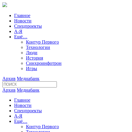
Главное
Новости
Спецпроекты
А-Я
Ещё…
Контур Первого
Технологии
Люди
История
Синхроинфотрон
Игры
Архив
Медиабанк
Архив
Медиабанк
Главное
Новости
Спецпроекты
А-Я
Ещё…
Контур Первого
Технологии