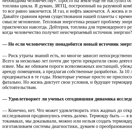
необходима человечеству». Просто на земле еще не наступил ос
топлива цикла. Я думаю, ЗЯТЦ, построенный на разумной комби
то все равно закончится. И газ, и нефть закончатся. А жизнь и
Давайте сравним время существования нашей планеты с времене
смысле мгновение. Тепловая энергетика решает проблему энерг
практически навсегда. Дейтерия, топлива для термоядерного ре
когда человечество получит неисчерпаемый источник энергии?
— Но если человечеству понадобится новый источник энергии
— Риск утраты знаний есть, но многое зависит непосредственн
Всего за несколько лет почти две трети прекратили свою де
извне. Мы же обиваем пороги всевозможных инстанций, убежда
аренду помещения, а предлагая собственные разработки. За 10
продержаться в те годы. Некоторые ученые просто не приспос
фатально. Но жизнь диктует свои условия, и будущее термояд
обстоятельствам.
— Удовлетворяет ли ученых сегодняшняя динамика исслед
— Конечно, нет. Что может удовлетворить этих жадных до от
исследования продвинулись очень далеко. Термояду быть — я в
токамаках, мы доказывали, можно или нельзя создать термояд
изготавливаем системы диагностики, думаем о преобразовании