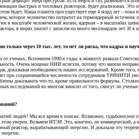
трый дефицит энергоресурсов. Есть нефть и газ, развивается ат
нации быстрых и тепловых реакторов, будет реализован. Это об
 потом будет. Наша планета просуществует еще 4 млрд лет – пока 
м, которое человечество потратит на термоядерный источник эне
ии в масштабе человеческой жизни, ядерная – в масштабах циви
актора, в морях хватит с запасом на много миллиардов лет. И я 
 только через 10 тыс. лет, то нет ли риска, что кадры и нау
о от ученых. Вспомним 1990-е годы: к моменту развала Советско
ятельность. Очень мощные НИИ исчезли, потому что заняли неп
я, доказывая необходимость наших исследований. Кроме того, м
 лет при сохранившейся численности сотрудников ТРИНИТИ увели
облены доказывать что-то, кроме правильности формулы. Столк
ерных исследований во многом зависит от того, смогут ли учен
ований?
крытий людей? Мы все время в поиске. Возможно, судьбоносное
 этом уверен. Возьмем ИТЭР. Это, конечно, не коммерческий, а
ерный реактор, вырабатывающий энергию. И доказали эту теорем
 энергии.