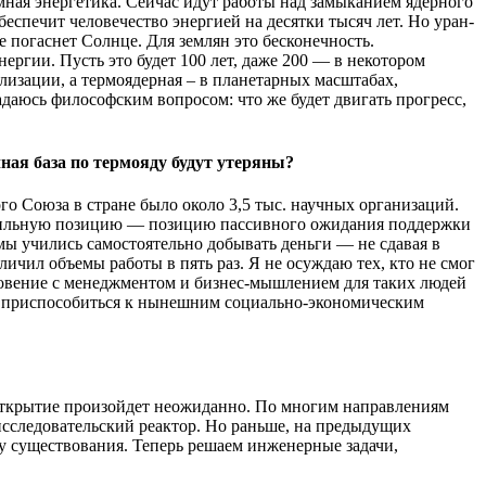
омная энергетика. Сейчас идут работы над замыканием ядерного
еспечит человечество энергией на десятки тысяч лет. Но уран-
не погаснет Солнце. Для землян это бесконечность.
ргии. Пусть это будет 100 лет, даже 200 — в некотором
лизации, а термоядерная – в планетарных масштабах,
задаюсь философским вопросом: что же будет двигать прогресс,
чная база по термояду будут утеряны?
го Союза в стране было около 3,5 тыс. научных организаций.
равильную позицию — позицию пассивного ожидания поддержки
ы учились самостоятельно добывать деньги — не сдавая в
чил объемы работы в пять раз. Я не осуждаю тех, кто не смог
новение с менеджментом и бизнес-мышлением для таких людей
ые приспособиться к нынешним социально-экономическим
 открытие произойдет неожиданно. По многим направлениям
 исследовательский реактор. Но раньше, на предыдущих
у существования. Теперь решаем инженерные задачи,