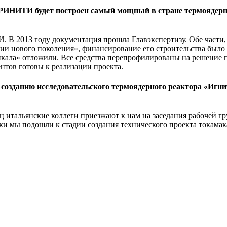
РИНИТИ будет построен самый мощный в стране термоядерны
. В 2013 году документация прошла Главэкспертизу. Обе части,
и нового поколения», финансирование его строительства было з
йкала» отложили. Все средства перепрофилированы на решение 
ентов готовы к реализации проекта.
озданию исследовательского термоядерного реактора «Игни
яц итальянские коллеги приезжают к нам на заседания рабочей 
и мы подошли к стадии создания технического проекта токамак