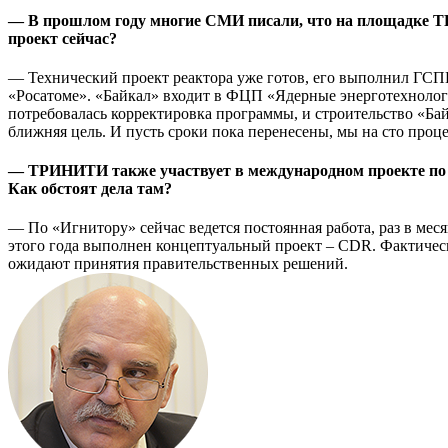
— В прошлом году многие СМИ писали, что на площадке Т
проект сейчас?
— Технический проект реактора уже готов, его выполнил ГСПИ
«Росатоме». «Байкал» входит в ФЦП «Ядерные энерготехнологи
потребовалась корректировка программы, и строительство «Ба
ближняя цель. И пусть сроки пока перенесены, мы на сто проц
— ТРИНИТИ также участвует в международном проекте по с
Как обстоят дела там?
— По «Игнитору» сейчас ведется постоянная работа, раз в мес
этого года выполнен концептуальный проект – CDR. Фактическ
ожидают принятия правительственных решений.